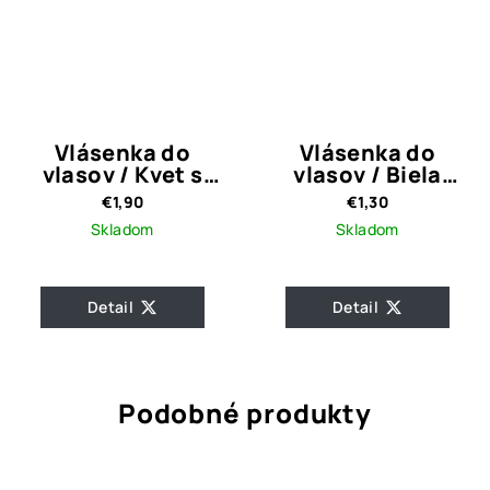
Vlásenka do
Vlásenka do
vlasov / Kvet s
vlasov / Biela
čírymi kamienkami
ružička
€1,90
€1,30
Skladom
Skladom
Detail
Detail
Podobné produkty