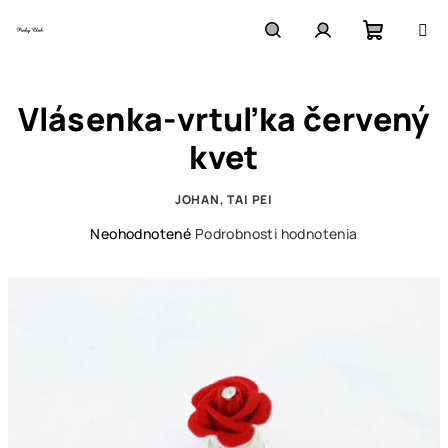
Prejsť
na
obsah
Nákupn
Hľadať
Prihlásenie
Vlásenka-vrtuľka červený
košík
kvet
JOHAN, TAI PEI
Priemerné
Neohodnotené
Podrobnosti hodnotenia
hodnotenie
produktu
je
0,0
z
5
hviezdičiek.