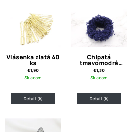
Vlásenka zlatá 40
Chlpatá
ks
tmavomodrá
gumička
€1,90
€1,30
Skladom
Skladom
Detail
Detail