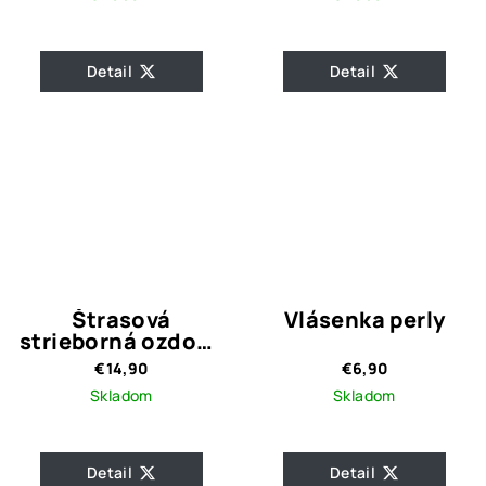
Detail
Detail
Štrasová
Vlásenka perly
strieborná ozdoba
s perličkami Nia
€14,90
€6,90
Silver
Skladom
Skladom
Detail
Detail