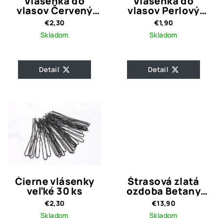
Vlásenka do
Vlásenka do
vlasov Červený
vlasov Perlový
kvet s kamienkami
kvet
€2,30
€1,90
Skladom
Skladom
Detail
Detail
Čierne vlásenky
Štrasová zlatá
veľké 30 ks
ozdoba Betany
Gold
€2,30
€13,90
Skladom
Skladom