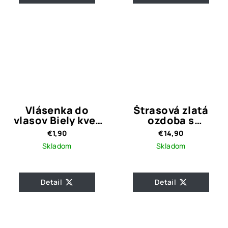
Vlásenka do
Štrasová zlatá
vlasov Biely kvet
ozdoba s
LIMA
perličkami Navy
€1,90
€14,90
Gold
Skladom
Skladom
Detail
Detail