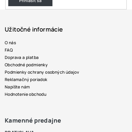
Prihlásiť sa
Z
á
p
Užitočné informácie
ä
O nás
t
FAQ
i
Doprava a platba
e
Obchodné podmienky
Podmienky ochrany osobných údajov
Reklamačný poriadok
Napíšte nám
Hodnotenie obchodu
Kamenné predajne