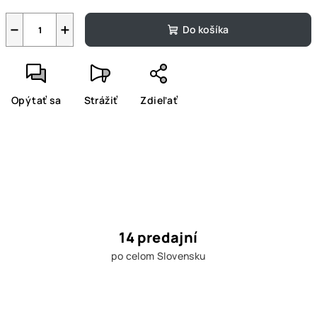
−
+
Do košíka
Opýtať sa
Strážiť
Zdieľať
14 predajní
po celom Slovensku