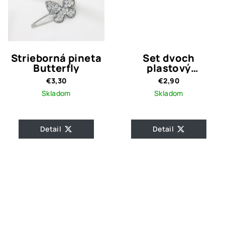
Strieborná pineta
Set dvoch
Butterfly
plastový
hrebienok s
€3,30
€2,90
perlami
Skladom
Skladom
Detail
Detail