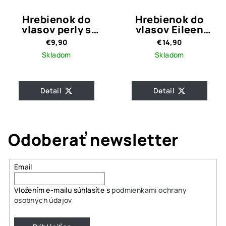
Hrebienok do
Hrebienok do
vlasov perly s
vlasov Eileen
kamienkami
Silver
€9,90
€14,90
Skladom
Skladom
Detail
Detail
Odoberať newsletter
Email
Vložením e-mailu súhlasíte s
podmienkami ochrany
osobných údajov