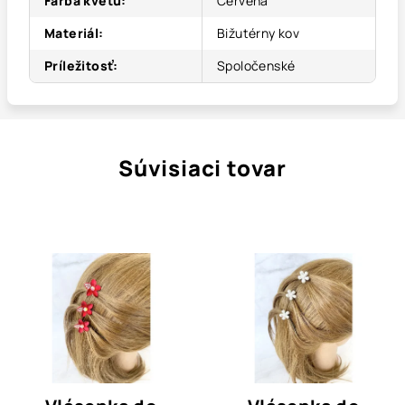
Farba kvetu
:
Červená
Materiál
:
Bižutérny kov
Príležitosť
:
Spoločenské
Súvisiaci tovar