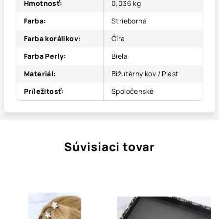
Hmotnosť
:
0.036 kg
Farba
:
Strieborná
Farba korálikov
:
Číra
Farba Perly
:
Biela
Materiál
:
Bižutérny kov / Plast
Príležitosť
:
Spoločenské
Súvisiaci tovar