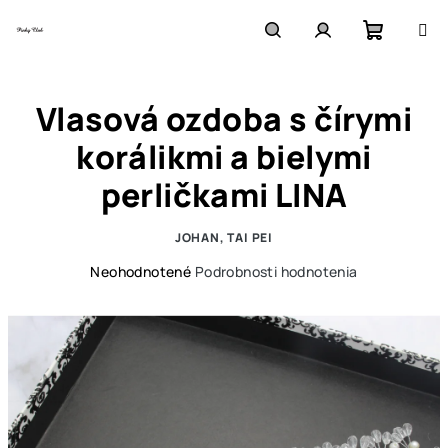
Prejsť
na
obsah
Nákupn
Hľadať
Prihlásenie
Vlasová ozdoba s čírymi
košík
korálikmi a bielymi
perličkami LINA
JOHAN, TAI PEI
Priemerné
Neohodnotené
Podrobnosti hodnotenia
hodnotenie
produktu
je
0,0
z
5
hviezdičiek.