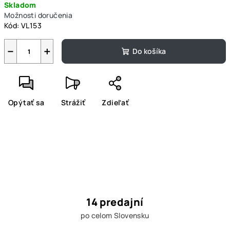
Skladom
cena:
Možnosti doručenia
Kód:
VL153
−
+
Do košíka
Opýtať sa
Strážiť
Zdieľať
14 predajní
po celom Slovensku