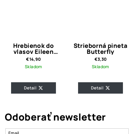
Hrebienok do
Strieborná pineta
vlasov Eileen
Butterfly
Silver
€14,90
€3,30
Skladom
Skladom
Detail
Detail
Odoberať newsletter
Email