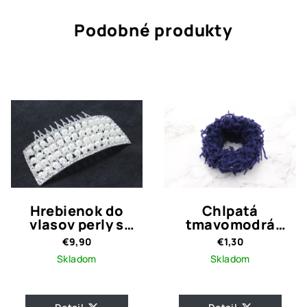
Podobné produkty
Hrebienok do
Chlpatá
vlasov perly s
tmavomodrá
kamienkami
gumička
€9,90
€1,30
Skladom
Skladom