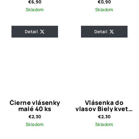
€6,90
€0,90
Skladom
Skladom
Detail
Detail
Čierne vlásenky
Vlásenka do
malé 40 ks
vlasov Biely kvet s
kamienkami
€2,30
€2,30
Skladom
Skladom