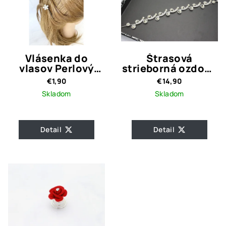
Vlásenka do
Štrasová
vlasov Perlový
strieborná ozdoba
kvet
s perličkami Navy
€1,90
€14,90
Silver
Skladom
Skladom
Detail
Detail