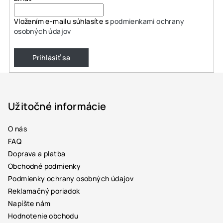
Vložením e-mailu súhlasíte s
podmienkami ochrany
osobných údajov
Prihlásiť sa
Z
á
p
Užitočné informácie
ä
O nás
t
FAQ
i
Doprava a platba
e
Obchodné podmienky
Podmienky ochrany osobných údajov
Reklamačný poriadok
Napíšte nám
Hodnotenie obchodu