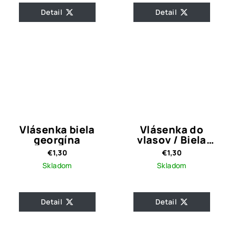
Detail
Detail
Vlásenka biela
Vlásenka do
georgína
vlasov / Biela
ružička
€1,30
€1,30
Skladom
Skladom
Detail
Detail