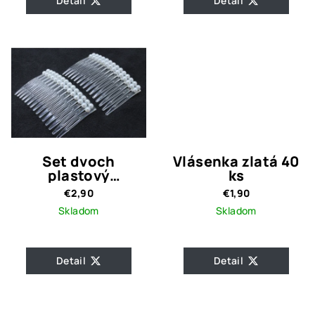
Detail
Detail
Set dvoch
Vlásenka zlatá 40
plastový
ks
hrebienok s
€2,90
€1,90
perlami
Skladom
Skladom
Detail
Detail