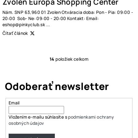
Zvolen Europa Shopping Center
Nám. SNP 63,960 01 Zvolen Otváracia doba: Pon - Pia: 09:00 -
20:00 Sob- Ne: 09:00 - 20:00 Kontakt: Email:
eshop@pinkyclub.sk ...
Čítať článok
14
položiek celkom
O
v
l
á
Odoberať newsletter
d
a
Email
c
i
Vložením e-mailu súhlasíte s
podmienkami ochrany
e
osobných údajov
p
r