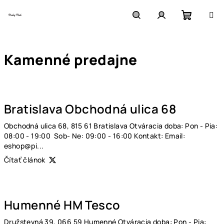
Prejsť
na
obsah
Nákupn
Hľadať
Prihlásenie
Kamenné predajne
košík
V
ý
Bratislava Obchodná ulica 68
p
i
Obchodná ulica 68, 815 61 Bratislava Otváracia doba: Pon - Pia:
s
08:00 - 19:00 Sob- Ne: 09:00 - 16:00 Kontakt: Email:
eshop@pi...
č
Čítať článok
l
á
n
Humenné HM Tesco
k
o
Družstevná 39, 066 59 Humenné Otváracia doba: Pon - Pia: