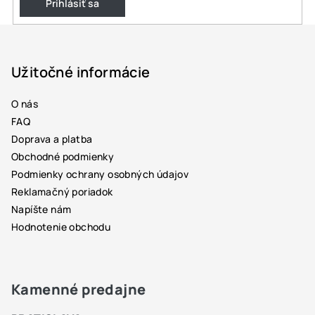
v
Prihlásiť sa
k
Z
y
á
v
ý
p
Užitočné informácie
p
ä
i
O nás
t
s
FAQ
i
u
Doprava a platba
e
Obchodné podmienky
Podmienky ochrany osobných údajov
Reklamačný poriadok
Napíšte nám
Hodnotenie obchodu
Kamenné predajne