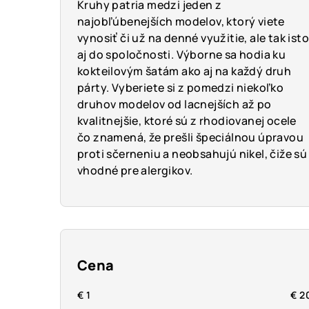
Kruhy patria medzi jeden z
najobľúbenejších modelov, ktorý viete
vynosiť či už na denné využitie, ale tak isto
aj do spoločnosti. Výborne sa hodia ku
kokteilovým šatám ako aj na každý druh
párty. Vyberiete si z pomedzi niekoľko
druhov modelov od lacnejších až po
kvalitnejšie, ktoré sú z rhodiovanej ocele
čo znamená, že prešli špeciálnou úpravou
proti sčerneniu a neobsahujú nikel, čiže sú
vhodné pre alergikov.
B
o
Cena
č
€
1
€
2