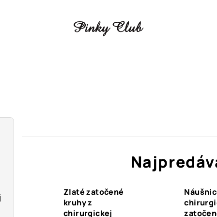
Najpredáv
Zlaté zatočené
Náušnic
j
kruhy z
chirurgi
chirurgickej
zatočen