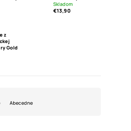
m
Skladom
€13,90
e z
ckej
ery Gold
m
e
Abecedne