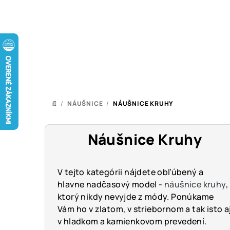
Prejsť
na
obsah
/
NÁUŠNICE
/
NÁUŠNICE KRUHY
DOMOV
Náušnice Kruhy
V tejto kategórii nájdete obľúbený a
hlavne nadčasový model -
náušnice kruhy
,
ktorý nikdy nevyjde z módy. Ponúkame
Vám ho v zlatom, v striebornom a tak isto a
v hladkom a kamienkovom prevedení.