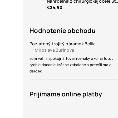
Náhrdelník z chirurgickej 
€24,90
Hodnotenie obchodu
Pozlátený trojitý náramok Bellia
Miroslava Burínová
|
Hodnotenie produktu je 5 z 5 hviezdičiek.
som veľmi spokojná,tovar rovnaký ako na foto ,
rýchle dodanie,krásne zabalené a potešil ma aj
darček
Prijímame online platby