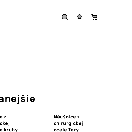
Hľadať
Prihlásenie
Nákupný
košík
anejšie
e z
Náušnice z
ckej
chirurgickej
é kruhy
ocele Tery