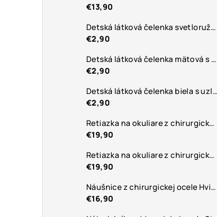
€13,90
Detská látková čelenka svetloružová s labuťami
€2,90
Detská látková čelenka mätová s uzlom
€2,90
Detská látková čelenka biela s
€2,90
Retiazka na okuliare z chirurgickej ocele Black
€19,90
Retiazka na okuliare z chirurgickej ocele Summer
€19,90
Náušnice z chirurgickej ocele Hviezdica
€16,90