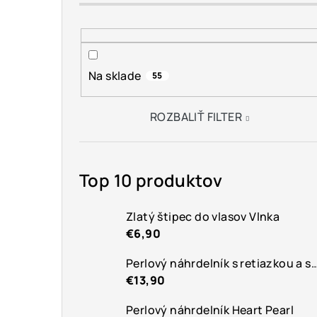
n
ý
p
Na sklade
55
a
n
ROZBALIŤ FILTER
e
l
Top 10 produktov
Zlatý štipec do vlasov Vlnka
€6,90
Perlový náhrdelník s retiazkou a
€13,90
Perlový náhrdelník Heart Pearl