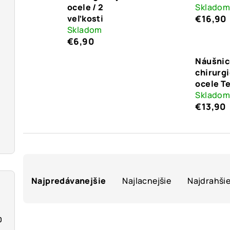
ocele / 2
Sklado
veľkosti
€16,90
Skladom
€6,90
Náušnic
chirurgi
ocele T
Sklado
€13,90
R
Najpredávanejšie
Najlacnejšie
Najdrahši
a
d
V
0
e