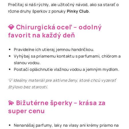
Prečítaj si náš rýchly, ale užitočný návod, ako sa starať o
rôzne druhy šperkov z ponuky
Pinky Club
.
💎 Chirurgická oceľ – odolný
favorit na každý deň
Pravidelne ich utieraj jemnou handričkou.
Vyhýbaj sa priamemu kontaktu s parfumami, chlórom a
slanou vodou.
Postačí opláchnutie vlažnou vodou a jemným mydlom.
💡 Ideálny materiál pre aktívne ženy, ktoré chcú vyzerať
štýlovo bez starostí.
💫 Bižutérne šperky – krása za
super cenu
Nenanášaj parfumy, laky na vlasy ani krémy priamo na