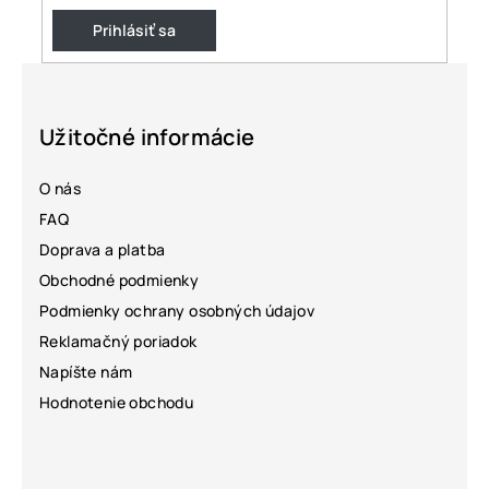
Prihlásiť sa
Z
á
p
Užitočné informácie
ä
O nás
t
FAQ
i
Doprava a platba
e
Obchodné podmienky
Podmienky ochrany osobných údajov
Reklamačný poriadok
Napíšte nám
Hodnotenie obchodu