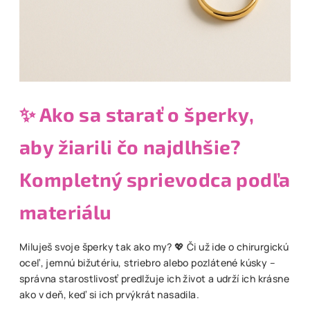
✨ Ako sa starať o šperky,
aby žiarili čo najdlhšie?
Kompletný sprievodca podľa
materiálu
Miluješ svoje šperky tak ako my? 💖 Či už ide o chirurgickú
oceľ, jemnú bižutériu, striebro alebo pozlátené kúsky –
správna starostlivosť predlžuje ich život a udrží ich krásne
ako v deň, keď si ich prvýkrát nasadila.