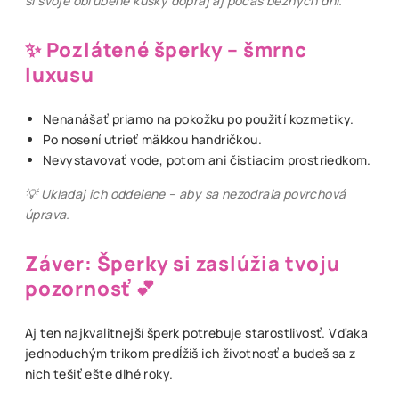
si svoje obľúbené kúsky dopraj aj počas bežných dní.
✨ Pozlátené šperky – šmrnc
luxusu
Nenanášať priamo na pokožku po použití kozmetiky.
Po nosení utrieť mäkkou handričkou.
Nevystavovať vode, potom ani čistiacim prostriedkom.
💡 Ukladaj ich oddelene – aby sa nezodrala povrchová
úprava.
Záver: Šperky si zaslúžia tvoju
pozornosť 💕
Aj ten najkvalitnejší šperk potrebuje starostlivosť. Vďaka
jednoduchým trikom predĺžiš ich životnosť a budeš sa z
nich tešiť ešte dlhé roky.