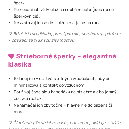
šperk.
Po nosení ich vždy ulož na suché miesto (ideálne do
šperkovnice).
Nevystavuj ich vode – bižutéria ju nemá rada.
💡 Bižutériu si odkladaj pred športom, sprchou aj spánkom
– odvďačí sa ti dlhšou životnosťou.
🩶 Strieborné šperky – elegantná
klasika
Skladuj ich v uzatvárateľných vrecúškach, aby si
minimalizovala kontakt so vzduchom.
Používaj špeciálnu handričku na striebro alebo jemný
čistiaci roztok.
Nenamáčaj ich zbytočne – hlavne nie do bazéna či
mora.
💡 Čím častejšie striebro nosíš, tým menej oxiduje – takže