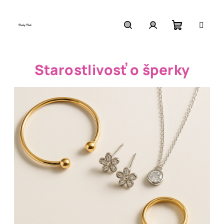
Prejsť
na
Nákupný
obsah
Hľadať
Prihlásenie
Starostlivosť o šperky
košík