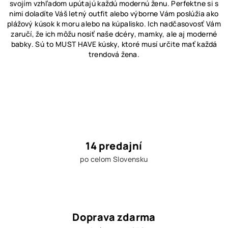
d
svojím vzhľadom upútajú každú modernú ženu. Perfektne si s
a
nimi doladíte Váš letný outfit alebo výborne Vám poslúžia ako
plážový kúsok k moru alebo na kúpalisko. Ich nadčasovosť Vám
c
zaručí, že ich môžu nosiť naše dcéry, mamky, ale aj moderné
i
babky. Sú to MUST HAVE kúsky, ktoré musí určite mať každá
e
trendová žena.
p
r
v
k
y
v
ý
p
14 predajní
i
po celom Slovensku
s
u
Doprava zdarma