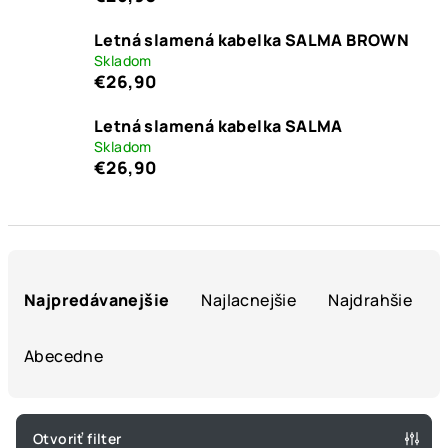
Letná slamená kabelka SALMA BROWN
Skladom
€26,90
Letná slamená kabelka SALMA
Skladom
€26,90
R
a
Najpredávanejšie
Najlacnejšie
Najdrahšie
d
e
Abecedne
n
i
e
Otvoriť filter