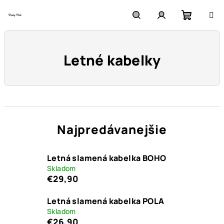
Prejsť
na
obsah
Nákupn
Hľadať
Prihlásenie
Letné kabelky
košík
Najpredávanejšie
Letná slamená kabelka BOHO
Skladom
€29,90
Letná slamená kabelka POLA
Skladom
€26,90