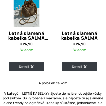
Letná slamená
Letná slamená
kabelka SALMA
kabelka SALMA
BROWN
€26,90
€26,90
Skladom
Skladom
Detail
Detail
4
položiek celkom
O
v
V kategórii
LETNÉ KABELKY
nájdete tie najtrendovejšie kúsky
l
pod slnkom. Sú vyrobené z makrame, ale nájdete tu aj slamené
á
alebo trendy holografické. Kabelky sú krásne, jednoduché, ale