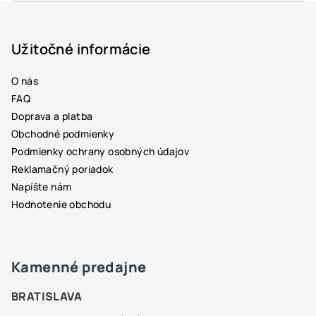
Z
á
p
Užitočné informácie
ä
O nás
t
FAQ
i
Doprava a platba
e
Obchodné podmienky
Podmienky ochrany osobných údajov
Reklamačný poriadok
Napíšte nám
Hodnotenie obchodu
Kamenné predajne
BRATISLAVA