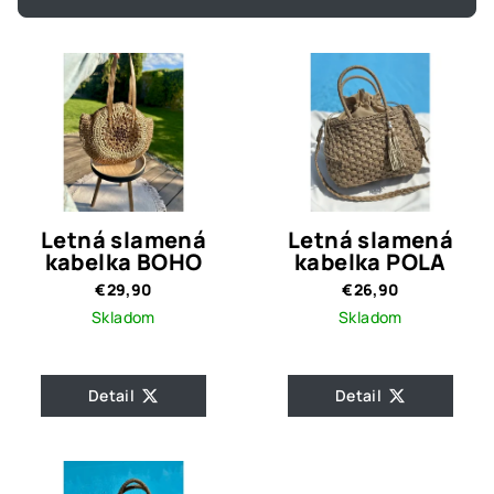
p
V
r
ý
o
p
d
i
u
s
k
p
t
r
o
Letná slamená
Letná slamená
o
kabelka BOHO
kabelka POLA
v
d
€29,90
€26,90
Skladom
Skladom
u
k
t
Detail
Detail
o
v