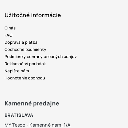
á
p
Užitočné informácie
ä
O nás
t
FAQ
i
Doprava a platba
e
Obchodné podmienky
Podmienky ochrany osobných údajov
Reklamačný poriadok
Napíšte nám
Hodnotenie obchodu
Kamenné predajne
BRATISLAVA
MY Tesco - Kamenné nám. 1/A