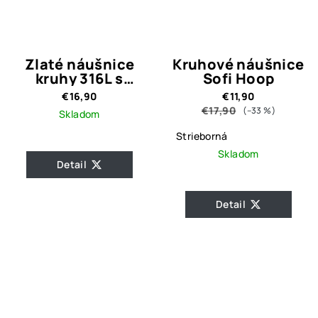
Zlaté náušnice
Kruhové náušnice
kruhy 316L s
Sofi Hoop
príveskom Krížik
€16,90
€11,90
€17,90
(–33 %)
Skladom
Strieborná
Skladom
Detail
Detail