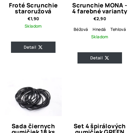
Froté Scrunchie
Scrunchie MONA -
staroružová
4 farebné varianty
€1,90
€2,90
Skladom
Béžová
Hnedá
Tehlová
S
Skladom
Detail
Detail
Sada čiernych
Set 4 špirálových
gumičiek 18 ks
gumičiek GREEN