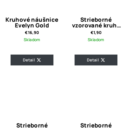
Kruhové náušnice
Strieborné
Evelyn Gold
vzorované kruhy
5,5 cm
€16,90
€1,90
Skladom
Skladom
Detail
Detail
Strieborné
Strieborné