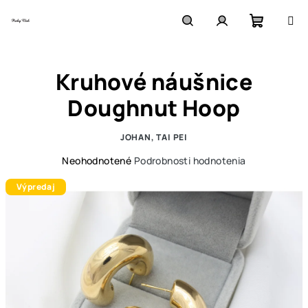
Prejsť
na
obsah
Nákupn
Hľadať
Prihlásenie
Kruhové náušnice
košík
Doughnut Hoop
JOHAN, TAI PEI
Priemerné
Neohodnotené
Podrobnosti hodnotenia
hodnotenie
Výpredaj
produktu
je
0,0
z
5
hviezdičiek.