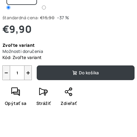
štandardná cena:
€15,90
–37 %
€9,90
Jednotková
Zvoľte variant
cena:
Možnosti doručenia
Kód:
Zvoľte variant
−
+
Do košíka
Opýtať sa
Strážiť
Zdieľať