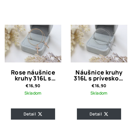
Rose náušnice
Náušnice kruhy
kruhy 316L s
316L s príveskom
príveskom Krížik
Krížik
€16,90
€16,90
Skladom
Skladom
Detail
Detail