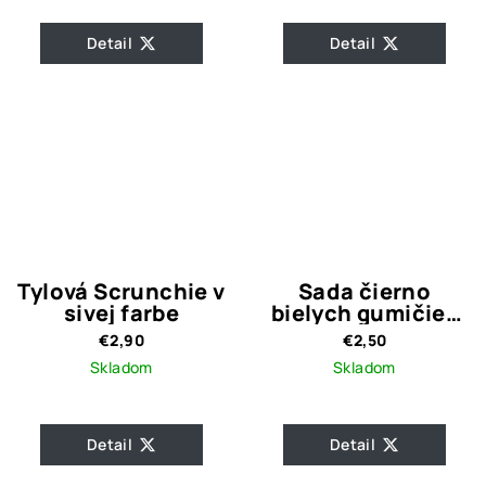
Detail
Detail
Tylová Scrunchie v
Sada čierno
sivej farbe
bielych gumičiek
12 ks
€2,90
€2,50
Skladom
Skladom
Detail
Detail