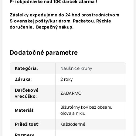
Pri objednávke nad 10€ darček zdarma !
Zásielky expedujeme do 24 hod prostredníctvom
Slovenskej pošty/kuriérom, Packetou. Rýchle
doručenie. Bezpečný nákup.
Dodatočné parametre
Kategória
:
Náušnice Kruhy
Záruka
:
2 roky
Darčekové
ZADARMO
vrecúško
:
Bižutérny kov bez obsahu
Materiál
:
olova a niklu
Príležitosť
:
Každodenné
Rozmery