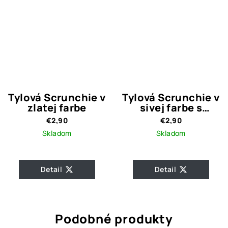
Tylová Scrunchie v
Tylová Scrunchie v
zlatej farbe
sivej farbe s
čiernymi bodkami
€2,90
€2,90
Skladom
Skladom
Detail
Detail
Podobné produkty