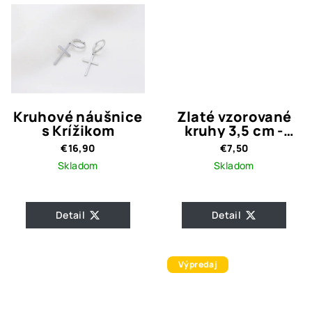
Kruhové náušnice
Zlaté vzorované
s Krížikom
kruhy 3,5 cm -
antialergické
€16,90
€7,50
Skladom
Skladom
Detail
Detail
Výpredaj