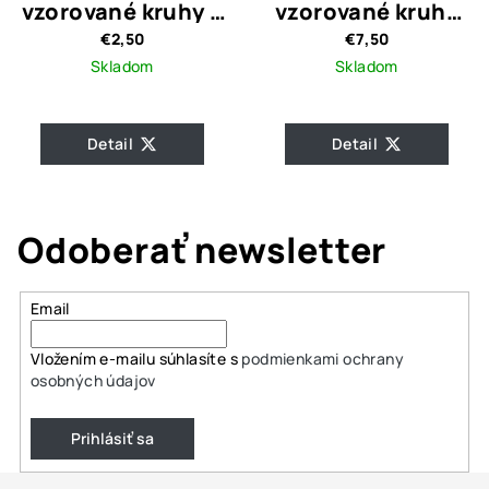
vzorované kruhy 5
vzorované kruhy
cm
3,5 cm -
€2,50
€7,50
antialergické
Skladom
Skladom
Detail
Detail
Odoberať newsletter
Email
Vložením e-mailu súhlasíte s
podmienkami ochrany
osobných údajov
Prihlásiť sa
Z