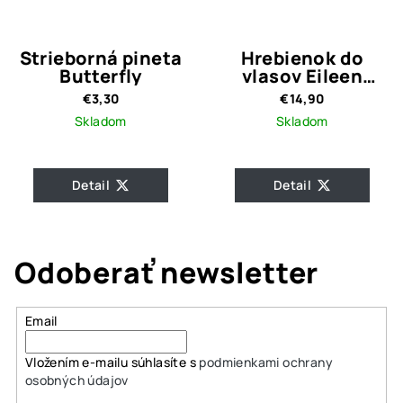
Strieborná pineta
Hrebienok do
Butterfly
vlasov Eileen
Silver
€3,30
€14,90
Skladom
Skladom
Detail
Detail
Odoberať newsletter
Email
Vložením e-mailu súhlasíte s
podmienkami ochrany
osobných údajov