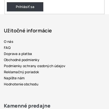
Prihlásiť sa
Z
á
p
Užitočné informácie
ä
O nás
t
FAQ
i
Doprava a platba
e
Obchodné podmienky
Podmienky ochrany osobných údajov
Reklamačný poriadok
Napíšte nám
Hodnotenie obchodu
Kamenné predajne