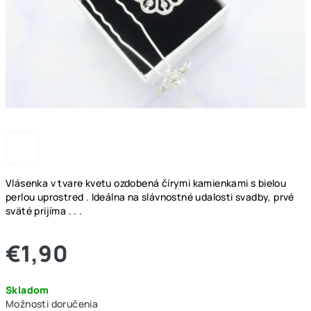
Vlásenka v tvare kvetu ozdobená čírymi kamienkami s bielou
perlou uprostred . Ideálna na slávnostné udalosti svadby, prvé
sväté prijíma . . .
€1,90
Jednotková
Skladom
cena:
Možnosti doručenia