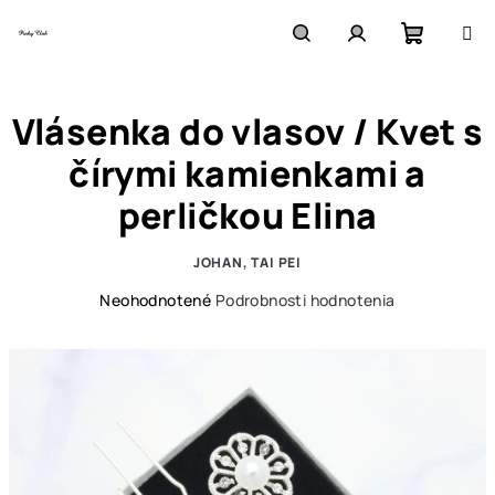
Prejsť
na
obsah
Nákupn
Hľadať
Prihlásenie
Vlásenka do vlasov / Kvet s
košík
čírymi kamienkami a
perličkou Elina
JOHAN, TAI PEI
Priemerné
Neohodnotené
Podrobnosti hodnotenia
hodnotenie
produktu
je
0,0
z
5
hviezdičiek.