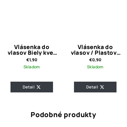
Vlásenka do
Vlásenka do
vlasov Biely kvet
vlasov / Plastový
ROSE
kvietok s čírym
€1,90
€0,90
kamienkom
Skladom
Skladom
Detail
Detail
Podobné produkty