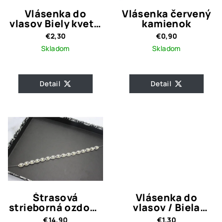
Vlásenka do
Vlásenka červený
vlasov Biely kvet s
kamienok
kamienkami
€2,30
€0,90
Skladom
Skladom
Detail
Detail
Štrasová
Vlásenka do
strieborná ozdoba
vlasov / Biela
s perličkami Nia
ružička
€14,90
€1,30