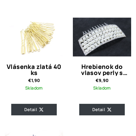
Vlásenka zlatá 40
Hrebienok do
ks
vlasov perly s
kamienkami
€1,90
€9,90
Skladom
Skladom
Detail
Detail