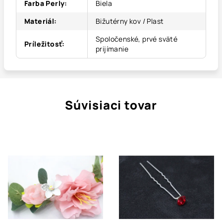
Farba Perly
:
Biela
Materiál
:
Bižutérny kov / Plast
Spoločenské, prvé sväté
Príležitosť
:
prijímanie
Súvisiaci tovar