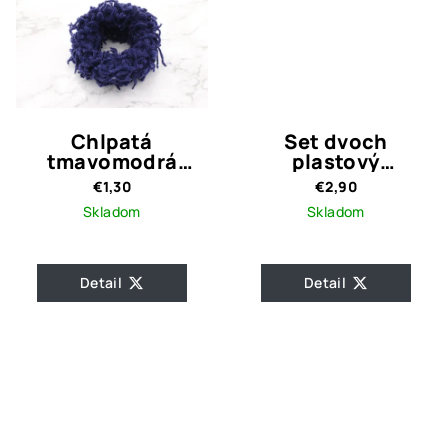
Chlpatá
Set dvoch
tmavomodrá
plastový
gumička
hrebienok s
€1,30
€2,90
perlami
Skladom
Skladom
Detail
Detail