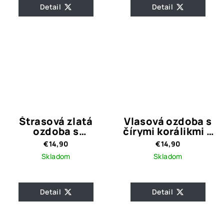
Detail
Detail
Štrasová zlatá
Vlasová ozdoba s
ozdoba s
čírymi korálikmi a
perličkami Nia
bielymi perličkami
€14,90
€14,90
Gold
LINA
Skladom
Skladom
Detail
Detail