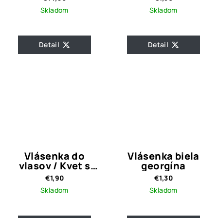
Silver
Skladom
Skladom
Detail
Detail
Vlásenka do
Vlásenka biela
vlasov / Kvet s
georgína
čírymi kamienkami
€1,90
€1,30
Skladom
Skladom