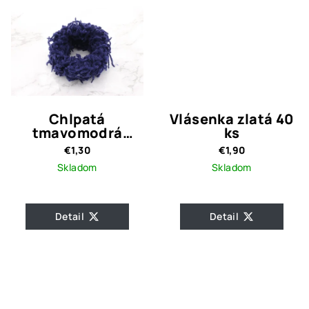
Chlpatá
Vlásenka zlatá 40
tmavomodrá
ks
gumička
€1,30
€1,90
Skladom
Skladom
Detail
Detail