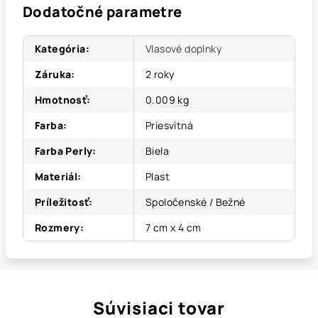
Dodatočné parametre
Kategória
:
Vlasové doplnky
Záruka
:
2 roky
Hmotnosť
:
0.009 kg
Farba
:
Priesvitná
Farba Perly
:
Biela
Materiál
:
Plast
Príležitosť
:
Spoločenské / Bežné
Rozmery
:
7 cm x 4 cm
Súvisiaci tovar