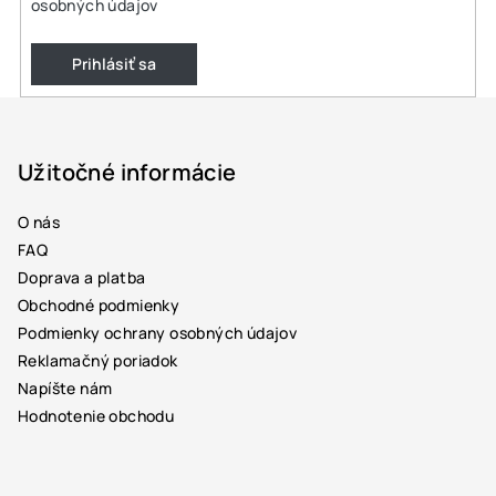
osobných údajov
Prihlásiť sa
Z
á
p
Užitočné informácie
ä
O nás
t
FAQ
i
Doprava a platba
e
Obchodné podmienky
Podmienky ochrany osobných údajov
Reklamačný poriadok
Napíšte nám
Hodnotenie obchodu