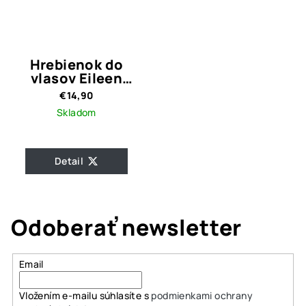
Hrebienok do
vlasov Eileen
Silver
€14,90
Skladom
Detail
Odoberať newsletter
Email
Vložením e-mailu súhlasíte s
podmienkami ochrany