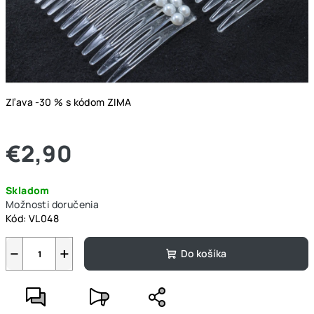
Zľava -30 % s kódom ZIMA
€2,90
Jednotková
Skladom
cena:
Možnosti doručenia
Kód:
VL048
−
+
Do košíka