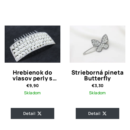
Hrebienok do
Strieborná pineta
vlasov perly s
Butterfly
kamienkami
€9,90
€3,30
Skladom
Skladom
Detail
Detail