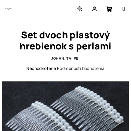
Prejsť
na
obsah
Nákupn
Hľadať
Prihlásenie
Set dvoch plastový
košík
hrebienok s perlami
JOHAN, TAI PEI
Priemerné
Neohodnotené
Podrobnosti hodnotenia
hodnotenie
produktu
je
0,0
z
5
hviezdičiek.