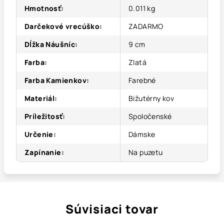
Hmotnosť
:
0.011 kg
Darčekové vrecúško
:
ZADARMO
Dĺžka Náušníc
:
9 cm
Farba
:
Zlatá
Farba Kamienkov
:
Farebné
Materiál
:
Bižutérny kov
Príležitosť
:
Spoločenské
Určenie
:
Dámske
Zapínanie
:
Na puzetu
Súvisiaci tovar