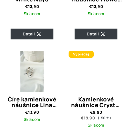
dark blue
€13,90
€13,90
Skladom
Skladom
Detail
Detail
Výpredaj
Číre kamienkové
Kamienkové
náušnice Lina
náušnice Crystal
Shiny
Siena
€13,90
€9,90
€19,90
(–50 %)
Skladom
Skladom