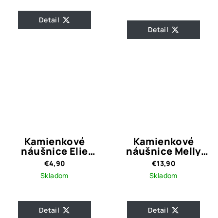
Detail
Detail
Kamienkové
Kamienkové
náušnice Elie
náušnice Melly
Mathul
Blue
€4,90
€13,90
Skladom
Skladom
Detail
Detail