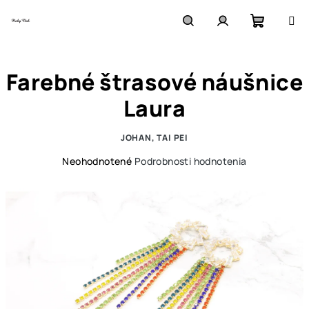
Prejsť
na
obsah
Nákupn
Hľadať
Prihlásenie
Farebné štrasové náušnice
košík
Laura
JOHAN, TAI PEI
Priemerné
Neohodnotené
Podrobnosti hodnotenia
hodnotenie
produktu
je
0,0
z
5
hviezdičiek.