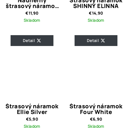
Nádherný
Štrasový náramok
štrasový náramok
SHINNY ELINNA
Bella Silver
€11,90
€14,90
Skladom
Skladom
Detail
Detail
Štrasový náramok
Štrasový náramok
Ellie Silver
Four White
€5,90
€6,90
Skladom
Skladom