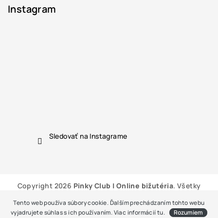
Instagram
Sledovať na Instagrame
Copyright 2026
Pinky Club | Online bižutéria
. Všetky
práva vyhradené.
Tento web používa súbory cookie. Ďalším prechádzaním tohto webu
Vytvoril Shoptet
vyjadrujete súhlas s ich používaním. Viac informácií
tu
.
Rozumiem