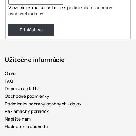
Vložením e-mailu súhlasíte s
podmienkami ochrany
osobných údajov
Prihlásiť sa
Z
á
p
Užitočné informácie
ä
O nás
t
FAQ
i
Doprava a platba
e
Obchodné podmienky
Podmienky ochrany osobných údajov
Reklamačný poriadok
Napíšte nám
Hodnotenie obchodu