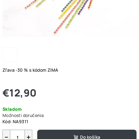
Zľava -30 % s kódom ZIMA
€12,90
Jednotková
Skladom
cena:
Možnosti doručenia
Kód:
NA9311
−
+
Do košíka