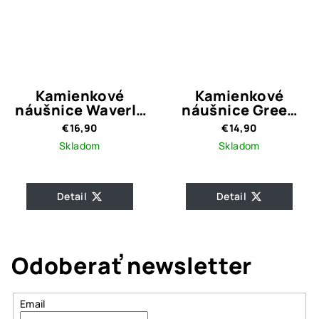
Kamienkové
Kamienkové
náušnice Waverly
náušnice Green
Gold
Shiny
€16,90
€14,90
Skladom
Skladom
Detail
Detail
Odoberať newsletter
Email