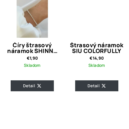
Číry štrasový
Štrasový náramok
náramok SHINNY
SIU COLORFULLY
SEI
€1,90
€14,90
Skladom
Skladom
Detail
Detail