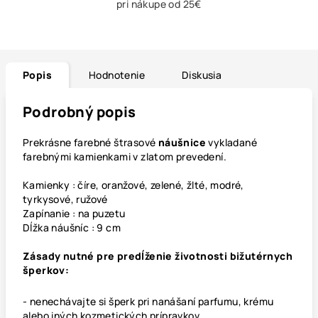
pri nákupe od 25€
Popis
Hodnotenie
Diskusia
Podrobný popis
Prekrásne farebné štrasové
náušnice
vykladané
farebnými kamienkami v zlatom prevedení.
Kamienky : číre, oranžové, zelené, žlté, modré,
tyrkysové, ružové
Zapínanie : na puzetu
Dĺžka náušníc : 9 cm
Zásady nutné pre predĺženie životnosti bižutérnych
šperkov:
- nenechávajte si šperk pri nanášaní parfumu, krému
alebo iných kozmetických prípravkov