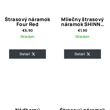
Štrasový náramok
Mliečny štrasový
Four Red
náramok SHINNY
SEI
€6,90
€1,90
Skladom
Skladom
Detail
Detail