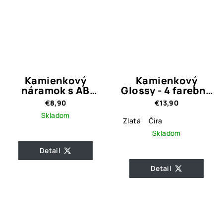
Kamienkový
Kamienkový
náramok s AB
Glossy - 4 farebné
efektom Teria
varianty
€8,90
€13,90
Skladom
Zlatá
Číra
Skladom
Detail
Detail