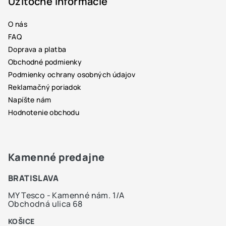
p
Užitočné informácie
ä
O nás
t
FAQ
i
Doprava a platba
e
Obchodné podmienky
Podmienky ochrany osobných údajov
Reklamačný poriadok
Napíšte nám
Hodnotenie obchodu
Kamenné predajne
BRATISLAVA
MY Tesco - Kamenné nám. 1/A
Obchodná ulica 68
KOŠICE