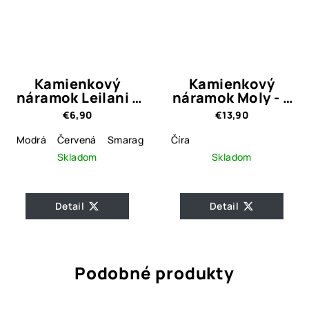
Kamienkový
Kamienkový
náramok Leilani -
náramok Moly - 2
4 farebné varianty
farebné varianty
€6,90
€13,90
Modrá
Červená
Smaragdová
Číra
Číra
Skladom
Skladom
Detail
Detail
Podobné produkty