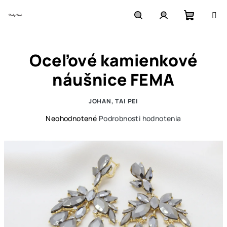
Prejsť
na
obsah
Nákupn
Hľadať
Prihlásenie
Oceľové kamienkové
košík
náušnice FEMA
JOHAN, TAI PEI
Priemerné
Neohodnotené
Podrobnosti hodnotenia
hodnotenie
produktu
je
0,0
z
5
hviezdičiek.