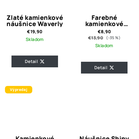
Zlaté kamienkové
Farebné
náušnice Waverly
kamienkové
náušnice Willow
€19,90
€8,90
€13,90
(–35 %)
Skladom
Skladom
Detail
Detail
Výpredaj
Kamienkové
Náušnice Shiny