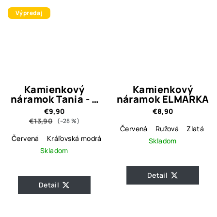
Výpredaj
Kamienkový
Kamienkový
náramok Tania - 4
náramok ELMARKA
farebné varianty
€9,90
€8,90
€13,90
(–28 %)
Červená
Ružová
Zlatá
Č
Červená
Kráľovská modrá
Skladom
Skladom
Detail
Detail