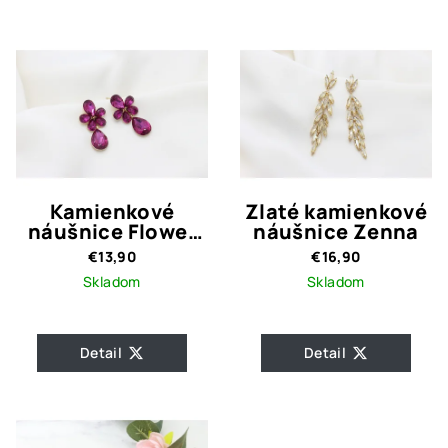
Kamienkové
Zlaté kamienkové
náušnice Flower
náušnice Zenna
Magenta
€13,90
€16,90
Skladom
Skladom
Detail
Detail