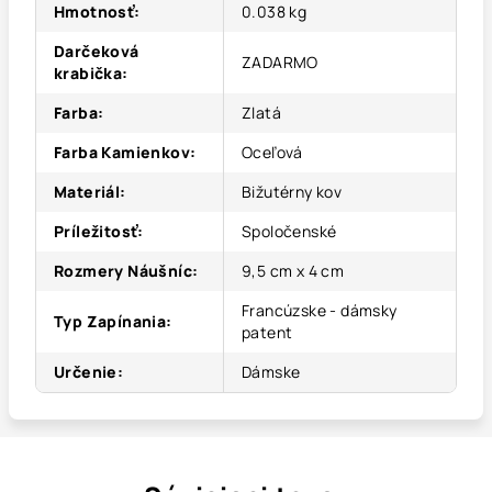
Hmotnosť
:
0.038 kg
Darčeková
ZADARMO
krabička
:
Farba
:
Zlatá
Farba Kamienkov
:
Oceľová
Materiál
:
Bižutérny kov
Príležitosť
:
Spoločenské
Rozmery Náušníc
:
9,5 cm x 4 cm
Francúzske - dámsky
Typ Zapínania
:
patent
Určenie
:
Dámske