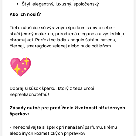
Štýl: elegantný, luxusný, spoločenský
Ako ich nosiť?
Tieto náušnice sú výrazným šperkom samy o sebe –
stačí jemný make-up, prirodzená elegancia a výsledok je
ohromujúci. Perfektne ladia k sequin šatám, saténu,
čiernej, smaragdovo zelenej alebo nude odtieňom.
Dopraj si kúsok šperku, ktorý z teba urobí
neprehliadnuteľnú!
Zásady nutné pre predĺženie životnosti bižutérnych
šperkov:
- nenechávajte si šperk pri nanášaní parfumu, krému
alebo iných kozmetických prípravkov