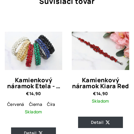
Súvisiaci tovar
Kamienkový
Kamienkový
náramok Etela - 6
náramok Kiara Red
farebné varianty
€14,90
€14,90
Skladom
Červená
Čierna
Číra
Skladom
Detail
Detail