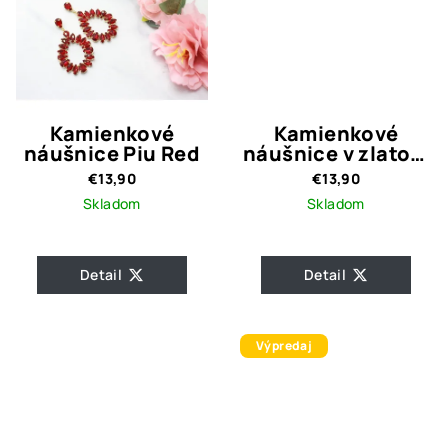
Kamienkové
Kamienkové
náušnice Piu Red
náušnice v zlatom
prevedení
€13,90
€13,90
Skladom
Skladom
Detail
Detail
Výpredaj