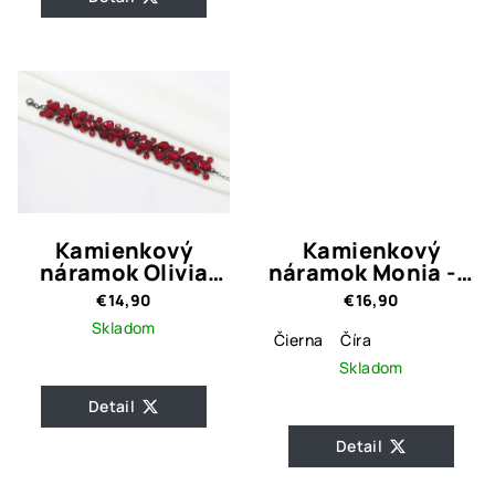
Kamienkový
Kamienkový
náramok Olivia
náramok Monia - 3
Red
farebné
€14,90
€16,90
prevedenia
Skladom
Čierna
Číra
Skladom
Detail
Detail