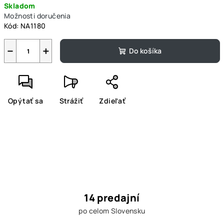
Skladom
cena:
Možnosti doručenia
Kód:
NA1180
−
+
Do košíka
Opýtať sa
Strážiť
Zdieľať
14 predajní
po celom Slovensku