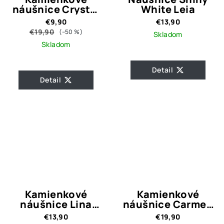
náušnice Crystal
White Leia
Eveline
€9,90
€13,90
€19,90
(–50 %)
Skladom
Skladom
Detail
Detail
Kamienkové
Kamienkové
náušnice Lina
náušnice Carmen
Blue
Gold
€13,90
€19,90