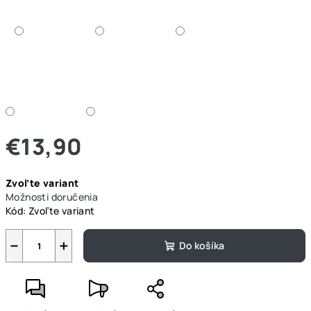
€13,90
Jednotková
Zvoľte variant
cena:
Možnosti doručenia
Kód:
Zvoľte variant
−
+
Do košíka