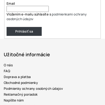
Email
Vložením e-mailu súhlasíte s
podmienkami ochrany
osobných údajov
Prihlásiť sa
Z
á
p
Užitočné informácie
ä
O nás
t
FAQ
i
Doprava a platba
e
Obchodné podmienky
Podmienky ochrany osobných údajov
Reklamačný poriadok
Napíšte nám