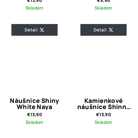
€13,90
€9,90
Skladom
Skladom
Detail
Detail
Náušnice Shiny
Kamienkové
White Naya
náušnice Shinny
Tami
€13,90
€13,90
Skladom
Skladom