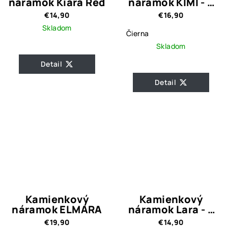
náramok Kiara Red
náramok KIMI - 3
farebné varianty
€14,90
€16,90
Skladom
Čierna
Skladom
Detail
Detail
Kamienkový
Kamienkový
náramok ELMARA
náramok Lara - 3
farebné varianty
€19,90
€14,90