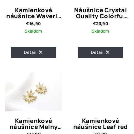
Kamienkové
Náušnice Crystal
náušnice Waverly
Quality Colorful
Gold
Flower
€16,90
€23,90
Skladom
Skladom
Detail
Detail
Kamienkové
Kamienkové
náušnice Melny
náušnice Leaf red
Gold