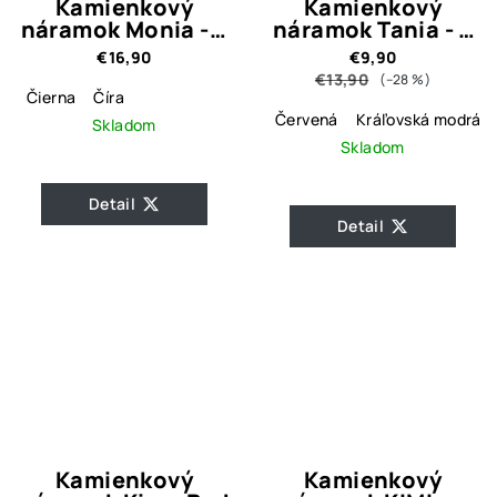
Kamienkový
Kamienkový
náramok Monia - 3
náramok Tania - 4
farebné
farebné varianty
€16,90
€9,90
prevedenia
€13,90
(–28 %)
Čierna
Číra
Červená
Kráľovská modrá
Skladom
Skladom
Detail
Detail
Kamienkový
Kamienkový