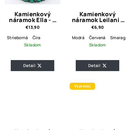
Kamienkový
Kamienkový
náramok Ella - 3
náramok Leilani -
farebné varianty
4 farebné varianty
€13,90
€6,90
Strieborná
Číra
Modrá
Červená
Smaragdo
Skladom
Skladom
Detail
Detail
Výpredaj