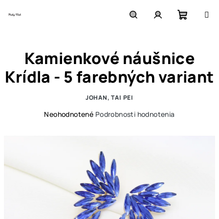
Prejsť
na
obsah
Nákupn
Hľadať
Prihlásenie
Kamienkové náušnice
košík
Krídla - 5 farebných variant
JOHAN, TAI PEI
Priemerné
Neohodnotené
Podrobnosti hodnotenia
hodnotenie
produktu
je
0,0
z
5
hviezdičiek.