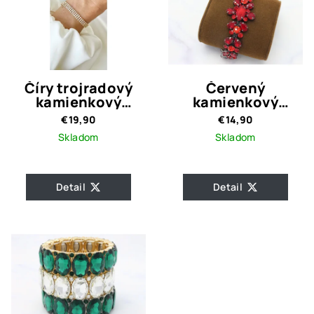
Číry trojradový
Červený
kamienkový
kamienkový
náramok Ellison
náramok Tania
€19,90
€14,90
Gold
Skladom
Skladom
Detail
Detail