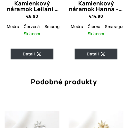
Kamienkový
Kamienkový
náramok Leilani -
náramok Hanna - 6
4 farebné varianty
farebné varianty
€6,90
€14,90
Modrá
Červená
Smaragdová
Modrá
Číra
Čierna
Smaragdov
Skladom
Skladom
Detail
Detail
Podobné produkty