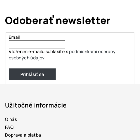
Odoberať newsletter
Email
Vložením e-mailu súhlasíte s
podmienkami ochrany
osobných údajov
Prihlásiť sa
Z
á
p
Užitočné informácie
ä
O nás
t
FAQ
i
Doprava a platba