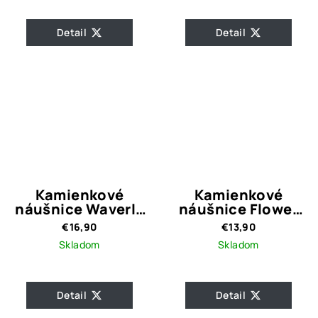
Detail
Detail
Kamienkové
Kamienkové
náušnice Waverly
náušnice Flower
Gold
Magenta
€16,90
€13,90
Skladom
Skladom
Detail
Detail