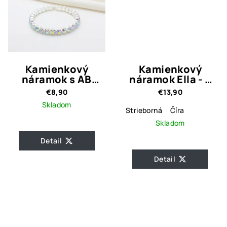
Kamienkový
Kamienkový
náramok s AB
náramok Ella - 3
efektom Teria
farebné varianty
€8,90
€13,90
Skladom
Strieborná
Číra
Skladom
Detail
Detail