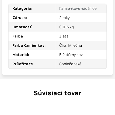
Kategória
:
Kamienkové náušnice
Záruka
:
2 roky
Hmotnosť
:
0.015 kg
Farba
:
Zlatá
Farba Kamienkov
:
Číra, Mliečná
Materiál
:
Bižutérny kov
Príležitosť
:
Spoločenské
Súvisiaci tovar