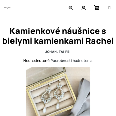
Prejsť
na
obsah
Nákupn
Hľadať
Prihlásenie
Kamienkové náušnice s
košík
bielymi kamienkami Rachel
JOHAN, TAI PEI
Priemerné
Neohodnotené
Podrobnosti hodnotenia
hodnotenie
produktu
je
0,0
z
5
hviezdičiek.