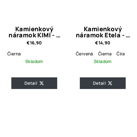
Kamienkový
Kamienkový
náramok KIMI - 3
náramok Etela - 6
farebné varianty
farebné varianty
€16,90
€14,90
Čierna
Červená
Čierna
Číra
Skladom
Skladom
Detail
Detail