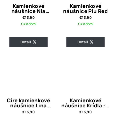
Kamienkové
Kamienkové
náušnice Nia
náušnice Piu Red
Emerald
€13,90
€13,90
Skladom
Skladom
Detail
Detail
Číre kamienkové
Kamienkové
náušnice Lina
náušnice Krídla - 5
Shiny
farebných variant
€13,90
€13,90