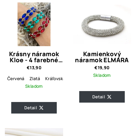
Krásny náramok
Kamienkový
Kloe - 4 farebné
náramok ELMARA
varianty
€13,90
€19,90
Skladom
Červená
Zlatá
Kráľovská modrá
Skladom
Detail
Detail