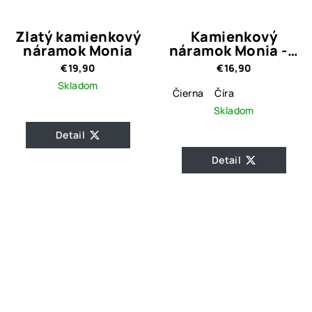
Zlatý kamienkový
Kamienkový
náramok Monia
náramok Monia - 3
farebné
€19,90
€16,90
prevedenia
Skladom
Čierna
Číra
Skladom
Detail
Detail