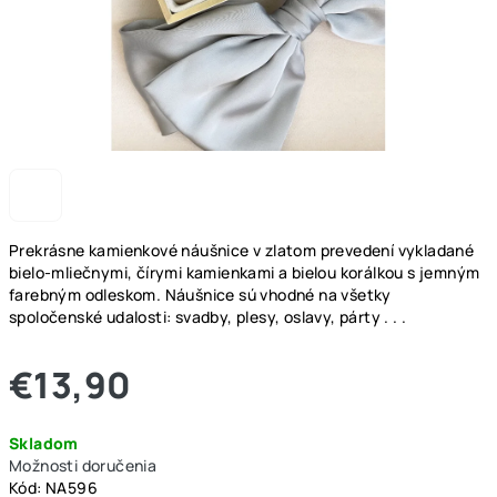
Prekrásne kamienkové náušnice v zlatom prevedení vykladané
bielo-mliečnymi, čírymi kamienkami a bielou korálkou s jemným
farebným odleskom. Náušnice sú vhodné na všetky
spoločenské udalosti: svadby, plesy, oslavy, párty . . .
€13,90
Jednotková
Skladom
cena:
Možnosti doručenia
Kód:
NA596