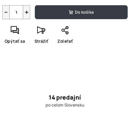
−
+
Do košíka
Opýtať sa
Strážiť
Zdieľať
14 predajní
po celom Slovensku