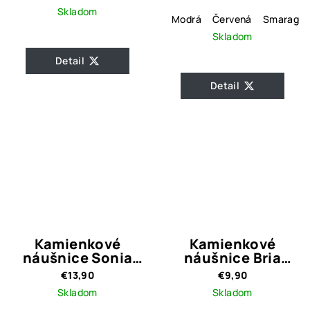
Skladom
Modrá
Červená
Smaragdo
Skladom
Detail
Detail
Kamienkové
Kamienkové
náušnice Sonia
náušnice Bria
Magenta
Emerald
€13,90
€9,90
Skladom
Skladom