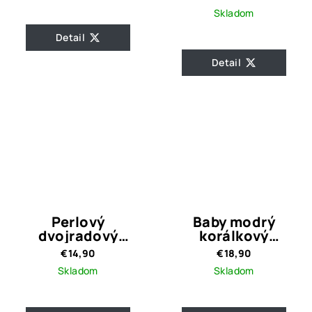
Skladom
Detail
Detail
Perlový
Baby modrý
dvojradový
korálkový
náhrdelník Noe
náhrdelník Viwien
€14,90
€18,90
Crystal Grey
Skladom
Skladom