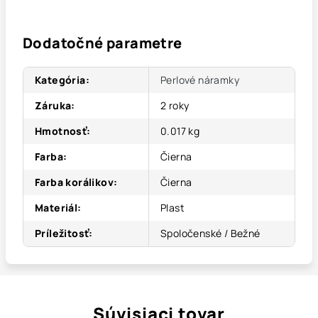
Dodatočné parametre
Kategória
:
Perlové náramky
Záruka
:
2 roky
Hmotnosť
:
0.017 kg
Farba
:
Čierna
Farba korálikov
:
Čierna
Materiál
:
Plast
Príležitosť
:
Spoločenské / Bežné
Súvisiaci tovar