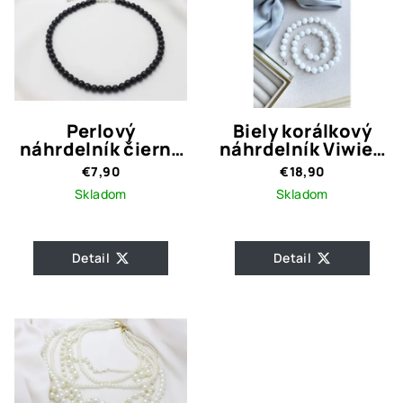
Perlový
Biely korálkový
náhrdelník čierny
náhrdelník Viwien
klasik
2
€7,90
€18,90
Skladom
Skladom
Detail
Detail