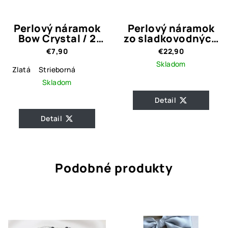
Perlový náramok
Perlový náramok
Bow Crystal / 2
zo sladkovodných
prevedenia
perál 3.
€7,90
€22,90
Skladom
Zlatá
Strieborná
Skladom
Detail
Detail
Podobné produkty