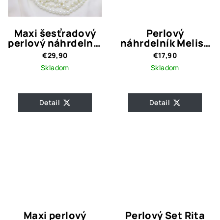
Maxi šesťradový
Perlový
perlový náhrdelník
náhrdelník Melisa
FAME
Black
€29,90
€17,90
Skladom
Skladom
Detail
Detail
Maxi perlový
Perlový Set Rita