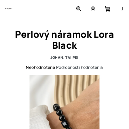
Prejsť
na
obsah
Nákupn
Hľadať
Prihlásenie
Perlový náramok Lora
košík
Black
JOHAN, TAI PEI
Priemerné
Neohodnotené
Podrobnosti hodnotenia
hodnotenie
produktu
je
0,0
z
5
hviezdičiek.