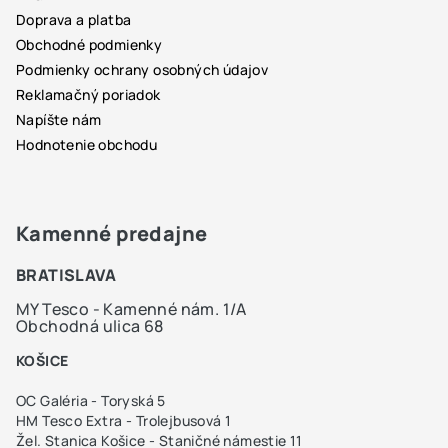
i
Doprava a platba
e
Obchodné podmienky
Podmienky ochrany osobných údajov
Reklamačný poriadok
Napíšte nám
Hodnotenie obchodu
Kamenné predajne
BRATISLAVA
MY Tesco - Kamenné nám. 1/A
Obchodná ulica 68
KOŠICE
OC Galéria - Toryská 5
HM Tesco Extra - Trolejbusová 1
Žel. Stanica Košice - Staničné námestie 11