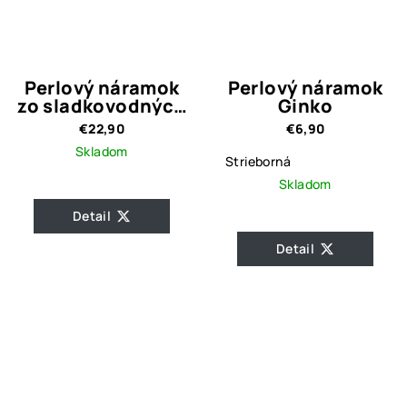
Perlový náramok
Perlový náramok
zo sladkovodných
Ginko
perál 2.
€22,90
€6,90
Skladom
Strieborná
Skladom
Detail
Detail