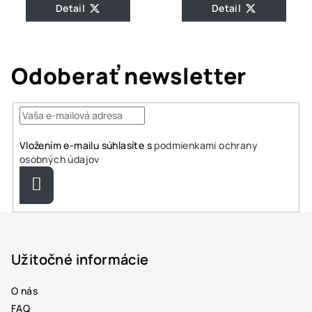
Detail
Detail
Odoberať newsletter
Vložením e-mailu súhlasíte s
podmienkami ochrany
osobných údajov
Prihlásiť
sa
Z
á
p
Užitočné informácie
ä
O nás
t
FAQ