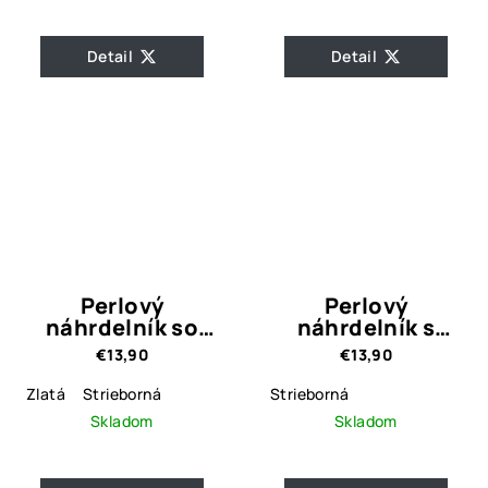
Detail
Detail
Perlový
Perlový
náhrdelník so
náhrdelník s
srdiečkami
retiazkou a
€13,90
€13,90
srdiečkom
Zlatá
Strieborná
Strieborná
Skladom
Skladom