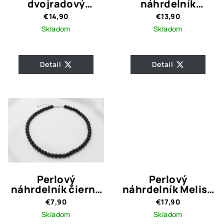
dvojradový
náhrdelník
náhrdelník Noe
Silver&Pearls
€14,90
€13,90
Crystal Grey
Skladom
Skladom
Detail
Detail
Perlový
Perlový
náhrdelník čierny
náhrdelník Melisa
klasik
Black
€7,90
€17,90
Skladom
Skladom