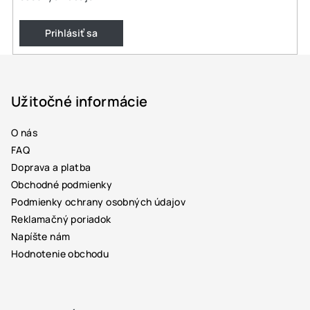
Prihlásiť sa
Z
á
p
Užitočné informácie
ä
O nás
t
FAQ
i
Doprava a platba
e
Obchodné podmienky
Podmienky ochrany osobných údajov
Reklamačný poriadok
Napíšte nám
Hodnotenie obchodu