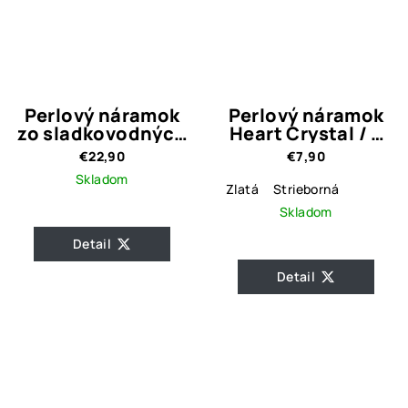
Perlový náramok
Perlový náramok
zo sladkovodných
Heart Crystal / 2
perál 2.
prevedenia
€22,90
€7,90
Skladom
Zlatá
Strieborná
Skladom
Detail
Detail