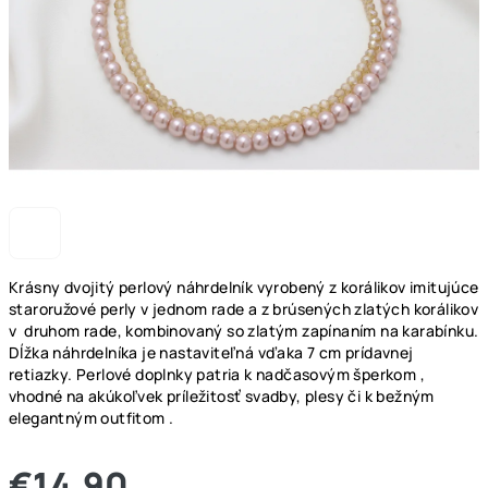
Krásny dvojitý perlový náhrdelník vyrobený z korálikov imitujúce
staroružové perly v jednom rade a z brúsených zlatých korálikov
v druhom rade, kombinovaný so zlatým zapínaním na karabínku.
Dĺžka náhrdelníka je nastaviteľná vďaka 7 cm prídavnej
retiazky. Perlové doplnky patria k nadčasovým šperkom ,
vhodné na akúkoľvek príležitosť svadby, plesy či k bežným
elegantným outfitom .
€14,90