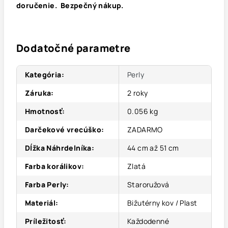
doručenie. Bezpečný nákup.
Dodatočné parametre
Kategória
:
Perly
Záruka
:
2 roky
Hmotnosť
:
0.056 kg
Darčekové vrecúško
:
ZADARMO
Dĺžka Náhrdelníka
:
44 cm až 51 cm
Farba korálikov
:
Zlatá
Farba Perly
:
Staroružová
Materiál
:
Bižutérny kov / Plast
Príležitosť
:
Každodenné