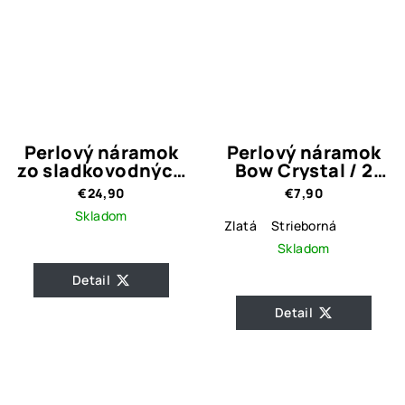
Perlový náramok
Perlový náramok
zo sladkovodných
Bow Crystal / 2
perál 1.
prevedenia
€24,90
€7,90
Skladom
Zlatá
Strieborná
Skladom
Detail
Detail