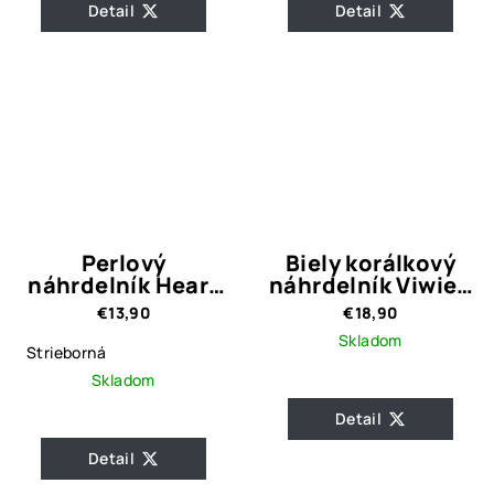
Detail
Detail
Perlový
Biely korálkový
náhrdelník Heart
náhrdelník Viwien
Pearl
2
€13,90
€18,90
Skladom
Strieborná
Skladom
Detail
Detail