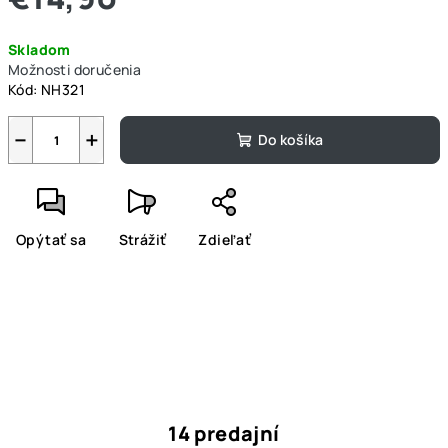
Jednotková
Skladom
cena:
Možnosti doručenia
Kód:
NH321
−
+
Do košíka
Opýtať sa
Strážiť
Zdieľať
14 predajní