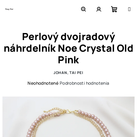
Prejsť
na
obsah
Nákupn
Hľadať
Prihlásenie
Perlový dvojradový
košík
náhrdelník Noe Crystal Old
Pink
JOHAN, TAI PEI
Priemerné
Neohodnotené
Podrobnosti hodnotenia
hodnotenie
produktu
je
0,0
z
5
hviezdičiek.