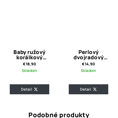
Baby ružový
Perlový
korálkový
dvojradový
náhrdelník Viwien
náhrdelník Noe
€18,90
€14,90
Crystal Buttery
Skladom
Skladom
Detail
Detail
Podobné produkty