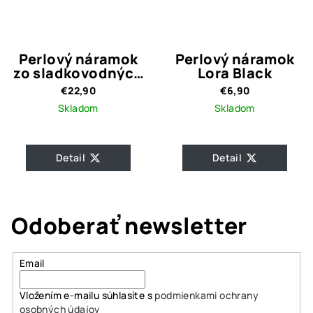
Perlový náramok
Perlový náramok
zo sladkovodných
Lora Black
perál 3.
€22,90
€6,90
Skladom
Skladom
Detail
Detail
Odoberať newsletter
Email
Vložením e-mailu súhlasíte s
podmienkami ochrany
osobných údajov