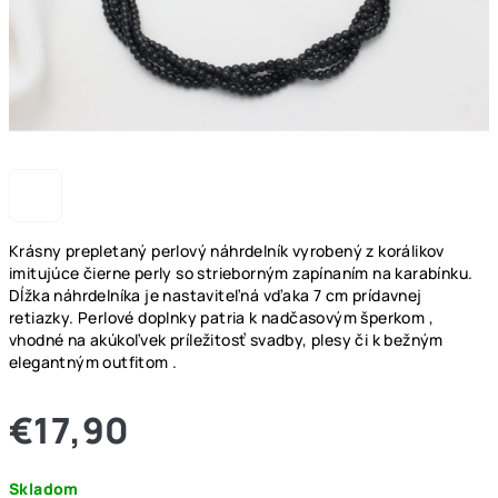
Krásny prepletaný perlový náhrdelník vyrobený z korálikov
imitujúce čierne perly so strieborným zapínaním na karabínku.
Dĺžka náhrdelníka je nastaviteľná vďaka 7 cm prídavnej
retiazky. Perlové doplnky patria k nadčasovým šperkom ,
vhodné na akúkoľvek príležitosť svadby, plesy či k bežným
elegantným outfitom .
€17,90
Jednotková
Skladom
cena: