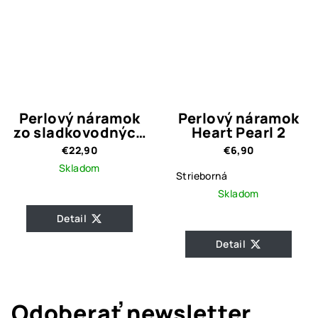
Perlový náramok
Perlový náramok
zo sladkovodných
Heart Pearl 2
perál 3.
€22,90
€6,90
Skladom
Strieborná
Skladom
Detail
Detail
Odoberať newsletter