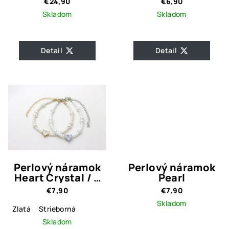
€24,90
€6,90
Skladom
Skladom
Detail
Detail
Perlový náramok
Perlový náramok
Heart Crystal / 2
Pearl
prevedenia
€7,90
€7,90
Skladom
Zlatá
Strieborná
Skladom