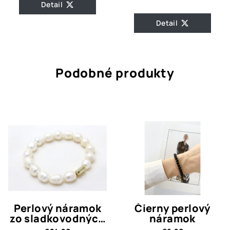
Detail
Detail
Podobné produkty
Perlový náramok
Čierny perlový
zo sladkovodných
náramok
perál 1.