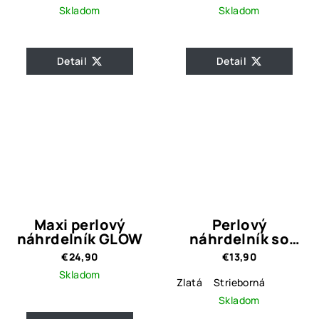
Skladom
Skladom
Detail
Detail
Maxi perlový
Perlový
náhrdelník GLOW
náhrdelník so
srdiečkami
€24,90
€13,90
Skladom
Zlatá
Strieborná
Skladom