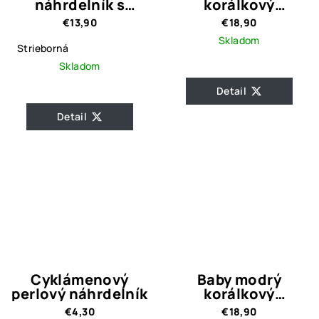
náhrdelník s
korálkový
retiazkou a
náhrdelník Viwien
€13,90
€18,90
srdiečkom
Skladom
Strieborná
Skladom
Detail
Detail
Cyklámenový
Baby modrý
perlový náhrdelník
korálkový
náhrdelník Viwien
€4,30
€18,90