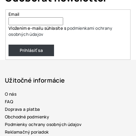
Email
Vložením e-mailu súhlasíte s
podmienkami ochrany
osobných údajov
Prihlásiť sa
Z
á
p
Užitočné informácie
ä
O nás
t
FAQ
i
Doprava a platba
e
Obchodné podmienky
Podmienky ochrany osobných údajov
Reklamačný poriadok