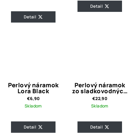
Detail
Detail
Perlový náramok
Perlový náramok
Lora Black
zo sladkovodných
perál 2.
€6,90
€22,90
Skladom
Skladom
Detail
Detail