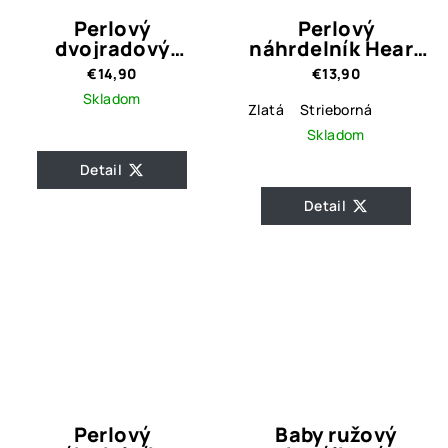
Perlový
Perlový
dvojradový
náhrdelník Heart
náhrdelník Noe
Crystal / 2
€14,90
€13,90
Crystal
prevedenia
Skladom
Zlatá
Strieborná
Skladom
Detail
Detail
Perlový
Baby ružový