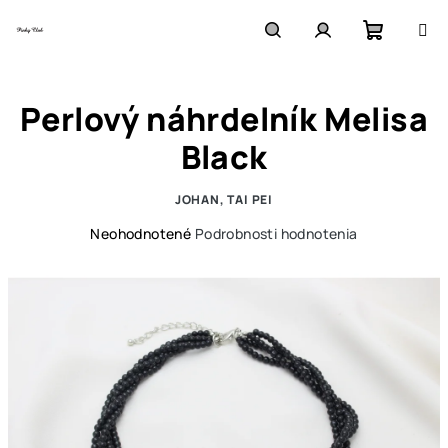
Prejsť
na
obsah
Nákupn
Hľadať
Prihlásenie
Perlový náhrdelník Melisa
košík
Black
JOHAN, TAI PEI
Priemerné
Neohodnotené
Podrobnosti hodnotenia
hodnotenie
produktu
je
0,0
z
5
hviezdičiek.