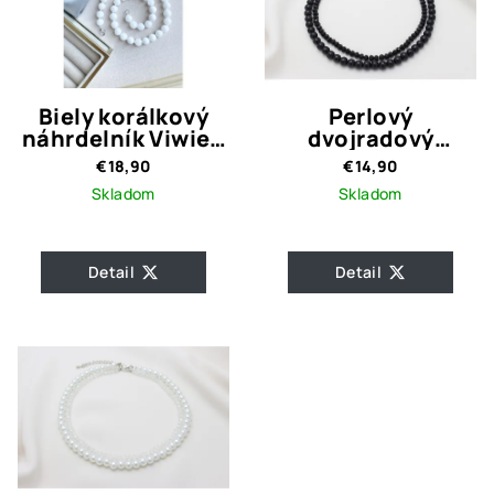
Biely korálkový
Perlový
náhrdelník Viwien
dvojradový
2
náhrdelník Noe
€18,90
€14,90
Crystal Black
Skladom
Skladom
Detail
Detail