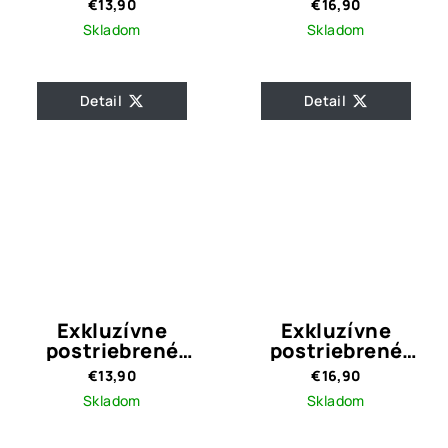
€13,90
€16,90
Skladom
Skladom
Detail
Detail
Exkluzívne
Exkluzívne
postriebrené
postriebrené
náušnice Crystal
náušnice kruhy
€13,90
€16,90
Silver
Judith Silver
Skladom
Skladom