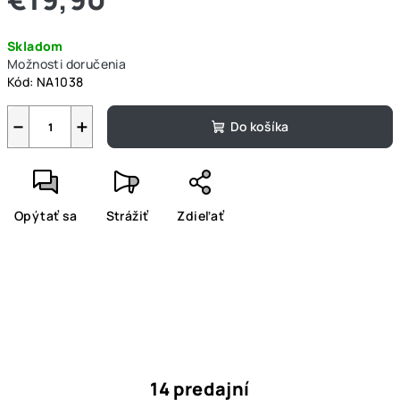
Jednotková
Skladom
cena:
Možnosti doručenia
Kód:
NA1038
−
+
Do košíka
Opýtať sa
Strážiť
Zdieľať
14 predajní