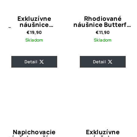
Exkluzívne
Rhodiované
náušnice
náušnice Butterfly
Čerešne-striebro
Silver Crystal
€19,90
€11,90
925
Skladom
Skladom
Detail
Detail
Napichovacie
Exkluzívne