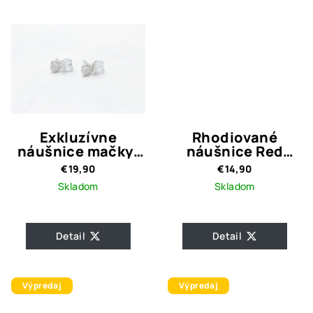
Exkluzívne
Rhodiované
náušnice mačky-
náušnice Red
strieborné 925
Heart Crystal
€19,90
€14,90
Skladom
Skladom
Detail
Detail
Výpredaj
Výpredaj