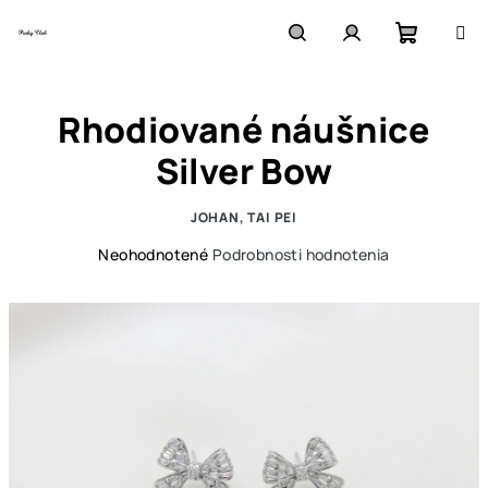
Prejsť
na
obsah
Nákupn
Hľadať
Prihlásenie
Rhodiované náušnice
košík
Silver Bow
JOHAN, TAI PEI
Priemerné
Neohodnotené
Podrobnosti hodnotenia
hodnotenie
produktu
je
0,0
z
5
hviezdičiek.