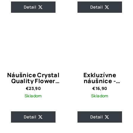
Detail
Detail
Náušnice Crystal
Exkluzívne
Quality Flower
náušnice -
with Pearl Red
červený okrúhly
€23,90
€16,90
kameň
Skladom
Skladom
Detail
Detail