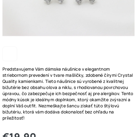
Predstavujeme Vám dámske náušnice v elegantnom
striebornom prevedení v tvare mašličky, zdobené čírymi Crystal
Quality kamienkami. Tieto náušnice sú vyrobené z kvalitnej
bižutérie bez obsahu olova a niklu, s rhodiovanou povrchovou
úpravou, čo zabezpečuje ich bezpečnosť aj pre alergikov. Tento
módny kúsok je ideálnym doplnkom, ktorý okamžite zvýrazní a
doplní Váš outfit. Nezmeškajte šancu získať túto štýlovú
bižutériu, ktorá vám dodáva dokonalosť bez ohľadu na
príležitosť!
€19,90