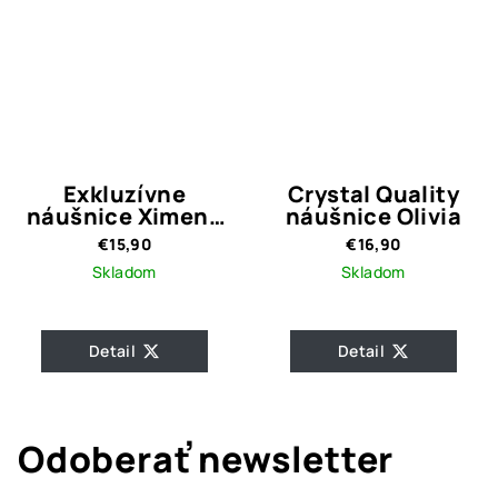
Exkluzívne
Crystal Quality
náušnice Ximena
náušnice Olivia
Crystal Quality
€15,90
€16,90
Skladom
Skladom
Detail
Detail
Odoberať newsletter