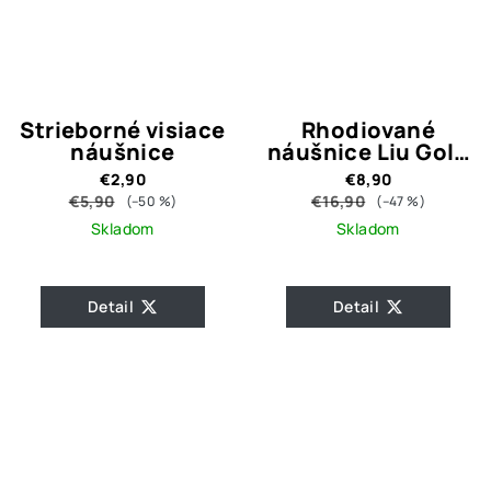
Strieborné visiace
Rhodiované
náušnice
náušnice Liu Gold
Crystal
€2,90
€8,90
€5,90
€16,90
(–50 %)
(–47 %)
Skladom
Skladom
Detail
Detail