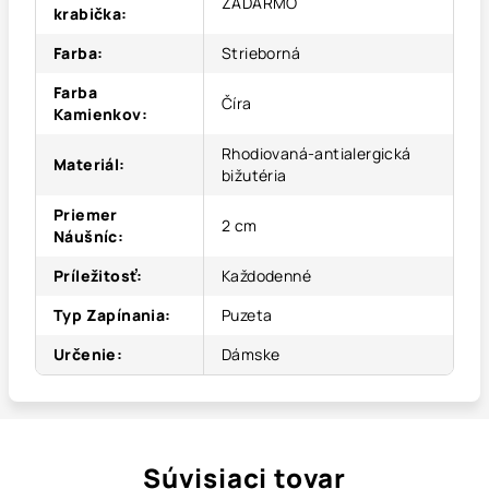
ZADARMO
krabička
:
Farba
:
Strieborná
Farba
Číra
Kamienkov
:
Rhodiovaná-antialergická
Materiál
:
bižutéria
Priemer
2 cm
Náušníc
:
Príležitosť
:
Každodenné
Typ Zapínania
:
Puzeta
Určenie
:
Dámske
Súvisiaci tovar