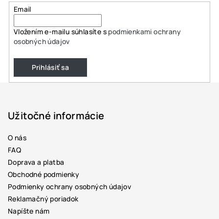
Email
Vložením e-mailu súhlasíte s
podmienkami ochrany
osobných údajov
Prihlásiť sa
Z
á
p
Užitočné informácie
ä
O nás
t
FAQ
i
Doprava a platba
e
Obchodné podmienky
Podmienky ochrany osobných údajov
Reklamačný poriadok
Napíšte nám