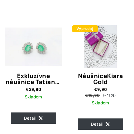
Výpredaj
Exkluzívne
NáušniceKiara
náušnice Tatiana-
Gold
strieborné 925
€29,90
€9,90
€16,90
(–41 %)
Skladom
Skladom
Detail
Detail