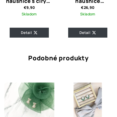
náušnice s čírymi
náušnice
kamienkami LORA
Swarovski
€9,90
€26,90
GOLD
Elements /
Skladom
Skladom
Oceľové Slzy
Detail
Detail
Podobné produkty