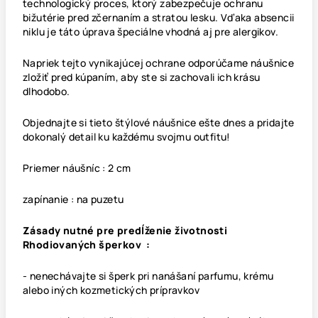
technologický proces, ktorý zabezpečuje ochranu
bižutérie pred zčernaním a stratou lesku. Vďaka absencii
niklu je táto úprava špeciálne vhodná aj pre alergikov.
Napriek tejto vynikajúcej ochrane odporúčame náušnice
zložiť pred kúpaním, aby ste si zachovali ich krásu
dlhodobo.
Objednajte si tieto štýlové náušnice ešte dnes a pridajte
dokonalý detail ku každému svojmu outfitu!
Priemer náušníc : 2 cm
zapínanie : na puzetu
Zásady nutné pre predĺženie životnosti
Rhodiovaných šperkov :
- nenechávajte si šperk pri nanášaní parfumu, krému
alebo iných kozmetických prípravkov