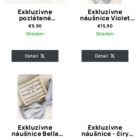
Exkluzívne
Exkluzívne
pozlátené
náušnice Violet
náušnice Carly
Crystal Quality
€9,90
€15,90
Skladom
Skladom
Detail
Detail
Exkluzívne
Exkluzívne
náušnice Bella
náušnice - číry
Crystal Quality
okrúhly kameň