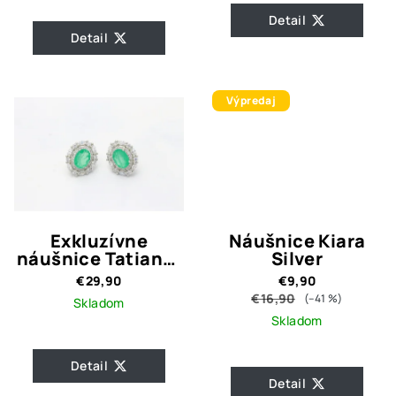
Detail
Detail
Výpredaj
Exkluzívne
Náušnice Kiara
náušnice Tatiana-
Silver
strieborné 925
€29,90
€9,90
€16,90
(–41 %)
Skladom
Skladom
Detail
Detail