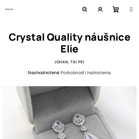
Prejsť
na
obsah
Nákupn
Hľadať
Prihlásenie
Crystal Quality náušnice
košík
Elie
JOHAN, TAI PEI
Priemerné
Neohodnotené
Podrobnosti hodnotenia
hodnotenie
produktu
je
0,0
z
5
hviezdičiek.