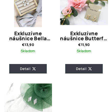
Exkluzívne
Exkluzívne
náušnice Bella
náušnice Butterfly
Crystal Quality
Gold Crystal
€13,90
€11,90
Quality
Skladom
Skladom
Detail
Detail