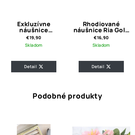
Exkluzívne
Rhodiované
náušnice
náušnice Ria Gold
Swarovski
Crystal
€19,90
€16,90
Elements / Číry
Skladom
Skladom
kamienok s
farebným
odleskom
Detail
Detail
Podobné produkty