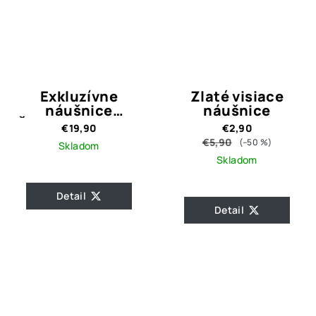
Exkluzívne
Zlaté visiace
náušnice
náušnice
Čerešne-striebro
€19,90
€2,90
925
€5,90
(–50 %)
Skladom
Skladom
Detail
Detail