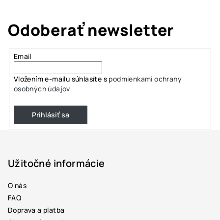
Odoberať newsletter
Email
Vložením e-mailu súhlasíte s
podmienkami ochrany
osobných údajov
Prihlásiť sa
Z
á
p
Užitočné informácie
ä
O nás
t
FAQ
i
Doprava a platba
e