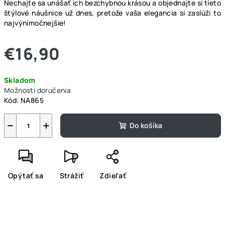
Nechajte sa unášať ich bezchybnou krásou a objednajte si tieto
štýlové náušnice už dnes, pretože vaša elegancia si zaslúži to
najvýnimočnejšie!
€16,90
Jednotková
Skladom
cena:
Možnosti doručenia
Kód:
NA865
−
+
Do košíka
Opýtať sa
Strážiť
Zdieľať