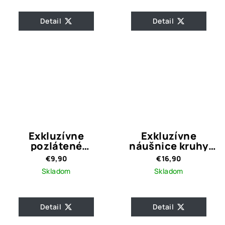
Detail
Detail
Exkluzívne
Exkluzívne
pozlátené
náušnice kruhy
náušnice Carly
Emily gold
€9,90
€16,90
Skladom
Skladom
Detail
Detail