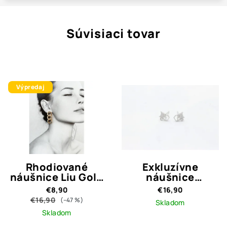
Súvisiaci tovar
Výpredaj
Rhodiované
Exkluzívne
náušnice Liu Gold
náušnice
Crystal
mačičky-
€8,90
€16,90
strieborné 925
€16,90
(–47 %)
Skladom
Skladom