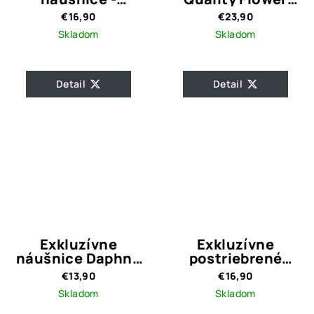
červený okrúhly
with Pearl Red
€16,90
€23,90
kameň
Skladom
Skladom
Detail
Detail
Exkluzívne
Exkluzívne
náušnice Daphne
postriebrené
Silver
náušnice kruhy
€13,90
€16,90
Lara Silver
Skladom
Skladom