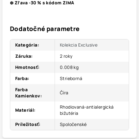
❄️ Zľava -30 % s kódom ZIMA
Dodatočné parametre
Kategória
:
Kolekcia Exclusive
Záruka
:
2 roky
Hmotnosť
:
0.008 kg
Farba
:
Strieborná
Farba
Číra
Kamienkov
:
Rhodiovaná-antialergická
Materiál
:
bižutéria
Príležitosť
:
Spoločenské