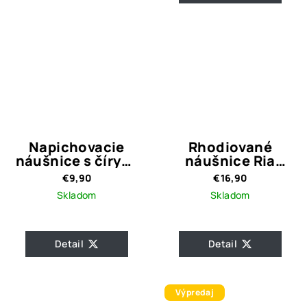
Napichovacie
Rhodiované
náušnice s čírymi
náušnice Ria
kamienkami LORA
Silver Crystal
€9,90
€16,90
GOLD
Skladom
Skladom
Detail
Detail
Výpredaj