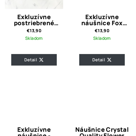
Exkluzívne
Exkluzívne
postriebrené
náušnice Fox
náušnice Crystal
Crystal Quality
€13,90
€13,90
Silver
Skladom
Skladom
Detail
Detail
Exkluzívne
Náušnice Crystal
náušnice -
Quality Flower