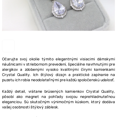
Očarujte svoj okolie týmito elegantnými visiacimi dámskymi
náušnicami v striebornom prevedení, špeciálne navrhnutými pre
alergikov a zdobenými vysoko kvalitnými čírymi kamienkami
Crystal Quality. Ich štýlový dizajn a praktické zapínanie na
puzetu ich robia neodolateľnými pre každú spoločenskú udalosť.
Každý detail, vrátane brúsených kamienkov Crystal Quality,
pôsobí ako magnet na pohľady svojou neprehliadnuteľnou
eleganciou. Sú skutočným výnimočným kúskom, ktorý dodáva
vašej osobnosti štýlový záblesk.