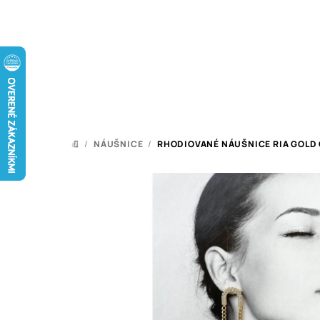
Prejsť
na
obsah
/
NÁUŠNICE
/
RHODIOVANÉ NÁUŠNICE RIA GOLD
DOMOV