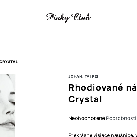
 CRYSTAL
JOHAN, TAI PEI
Rhodiované ná
Crystal
Priemerné
Neohodnotené
Podrobnosti
hodnotenie
produktu
Prekrásne visiace náušnice, 