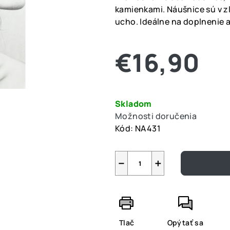
je
kamienkami. Náušnice sú v z
0,0
ucho. Ideálne na doplnenie 
z
5
€16,90
hviezdičiek.
Jednotková
cena:
Skladom
Možnosti doručenia
Kód:
NA431
−
+
Tlač
Opýtať sa