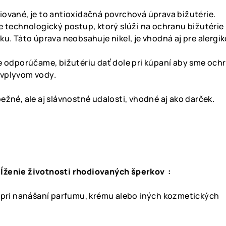
iované, je to antioxidačná povrchová úprava bižutérie.
e technologický postup, ktorý slúži na ochranu bižutérie
ku. Táto úprava neobsahuje nikel, je vhodná aj pre alergik
e odporúčame, bižutériu dať dole pri kúpaní aby sme ochr
 vplyvom vody.
ežné, ale aj slávnostné udalosti, vhodné aj ako darček.
ĺženie životnosti rhodiovaných šperkov :
k pri nanášaní parfumu, krému alebo iných kozmetických