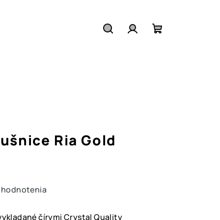
Hľadať
Prihlásenie
Nákupný
košík
ušnice Ria Gold
 hodnotenia
vykladané čírymi Crystal Quality