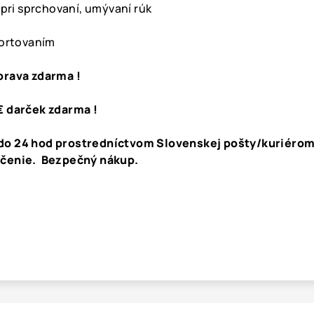
 pri sprchovaní, umývaní rúk
portovaním
prava zdarma !
€ darček zdarma !
do 24 hod prostredníctvom Slovenskej pošty/kuriérom
učenie. Bezpečný nákup.