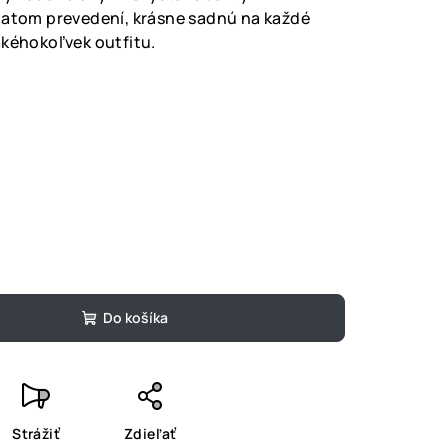
latom prevedení, krásne sadnú na každé
akéhokoľvek outfitu.
Do košíka
Strážiť
Zdieľať