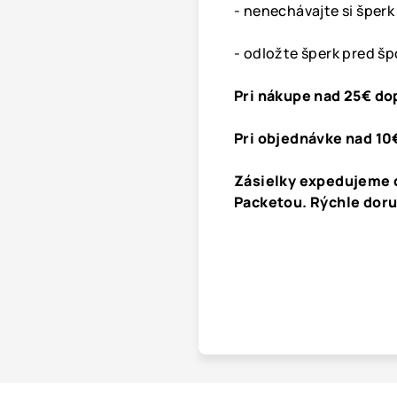
- nenechávajte si šperk
- odložte šperk pred š
Pri nákupe nad 25€ do
Pri objednávke nad 10
Zásielky expedujeme 
Packetou. Rýchle dor