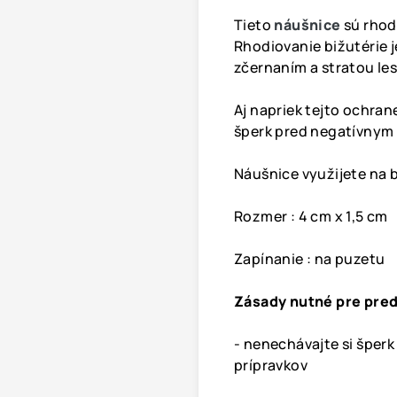
Tieto
náušnice
sú rhod
Rhodiovanie bižutérie j
zčernaním a stratou les
Aj napriek tejto ochran
šperk pred negatívnym
Náušnice využijete na b
Rozmer : 4 cm x 1,5 cm
Zapínanie : na puzetu
Zásady nutné pre pred
- nenechávajte si šper
prípravkov