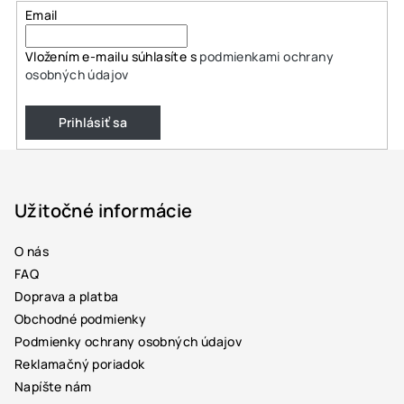
Email
Vložením e-mailu súhlasíte s
podmienkami ochrany
osobných údajov
Prihlásiť sa
Z
á
p
Užitočné informácie
ä
O nás
t
FAQ
i
Doprava a platba
e
Obchodné podmienky
Podmienky ochrany osobných údajov
Reklamačný poriadok
Napíšte nám