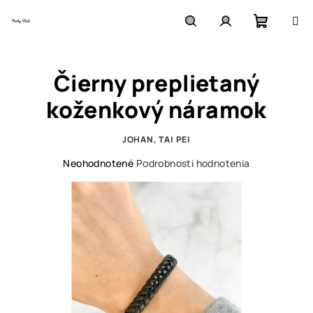
Prejsť
na
obsah
Nákupn
Hľadať
Prihlásenie
Čierny preplietaný
košík
koženkový náramok
JOHAN, TAI PEI
Priemerné
Neohodnotené
Podrobnosti hodnotenia
hodnotenie
produktu
je
0,0
z
5
hviezdičiek.