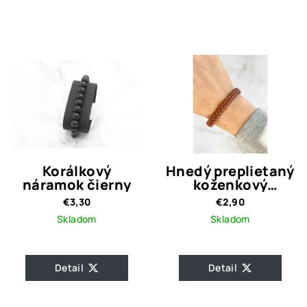
Korálkový
Hnedý preplietaný
náramok čierny
koženkový
náramok
€3,30
€2,90
Skladom
Skladom
Detail
Detail