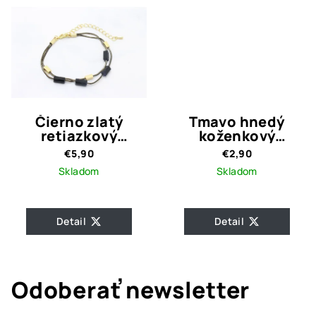
Čierno zlatý
Tmavo hnedý
retiazkový
koženkový
náramok LIANA
náramok
€5,90
€2,90
Skladom
Skladom
Detail
Detail
Odoberať newsletter