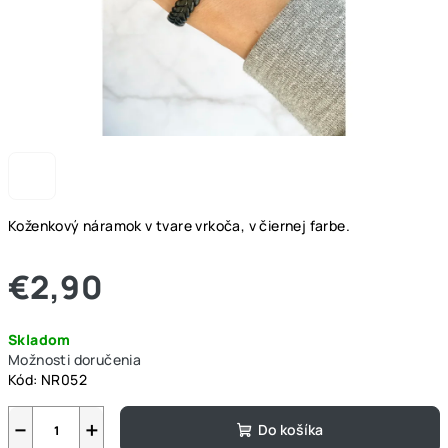
Koženkový náramok v tvare vrkoča, v čiernej farbe.
€2,90
Jednotková
Skladom
cena:
Možnosti doručenia
Kód:
NR052
−
+
Do košíka