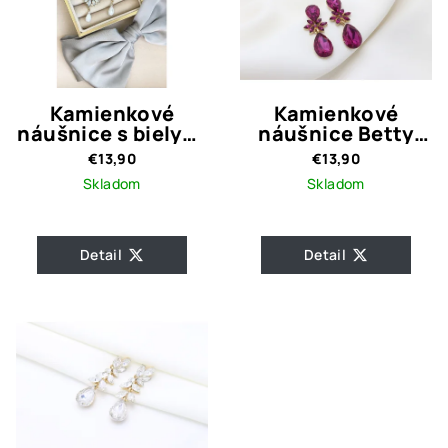
Kamienkové
Kamienkové
náušnice s bielymi
náušnice Betty
kamienkami
Magenta
€13,90
€13,90
Rachel
Skladom
Skladom
Detail
Detail