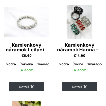
Kamienkový
Kamienkový
náramok Leilani -
náramok Hanna - 6
4 farebné varianty
farebné varianty
€6,90
€14,90
Modrá
Červená
Smaragdová
Modrá
Číra
Čierna
Smaragdov
Skladom
Skladom
Detail
Detail