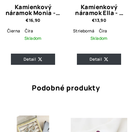
Kamienkový
Kamienkový
náramok Monia - 3
náramok Ella - 3
farebné
farebné varianty
€16,90
€13,90
prevedenia
Čierna
Číra
Strieborná
Číra
Skladom
Skladom
Detail
Detail
Podobné produkty