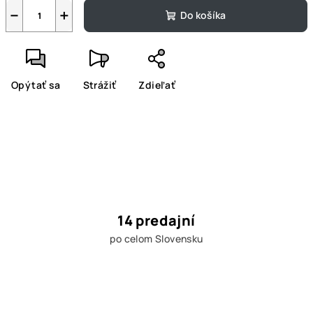
−
+
Do košíka
Opýtať sa
Strážiť
Zdieľať
14 predajní
po celom Slovensku