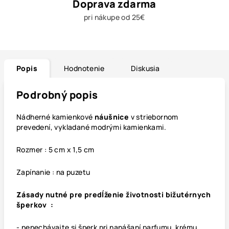
Doprava zdarma
pri nákupe od 25€
Popis
Hodnotenie
Diskusia
Podrobný popis
Nádherné kamienkové
náušnice
v striebornom
prevedení, vykladané modrými kamienkami.
Rozmer : 5 cm x 1,5 cm
Zapínanie : na puzetu
Zásady nutné pre predĺženie životnosti bižutérnych
šperkov :
- nenechávajte si šperk pri nanášaní parfumu, krému