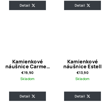
Detail
Detail
Kamienkové
Kamienkové
náušnice Carmen
náušnice Estell
Gold
€19,90
€13,90
Skladom
Skladom
Detail
Detail