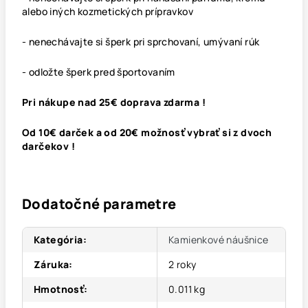
alebo iných kozmetických prípravkov
- nenechávajte si šperk pri sprchovaní, umývaní rúk
- odložte šperk pred športovaním
Pri nákupe nad 25€ doprava zdarma !
Od 10€ darček a od 20€ možnosť vybrať si z dvoch
darčekov !
Dodatočné parametre
Kategória
:
Kamienkové náušnice
Záruka
:
2 roky
Hmotnosť
:
0.011 kg