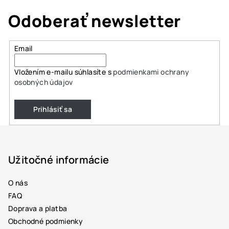
Odoberať newsletter
Email
Vložením e-mailu súhlasíte s
podmienkami ochrany
osobných údajov
Prihlásiť sa
Z
á
p
Užitočné informácie
ä
O nás
t
FAQ
i
Doprava a platba
e
Obchodné podmienky