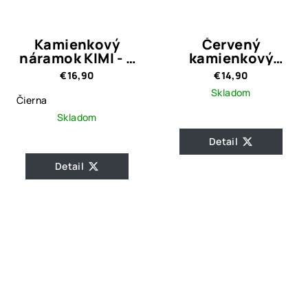
Kamienkový
Červený
náramok KIMI - 3
kamienkový
farebné varianty
náramok Tania
€16,90
€14,90
Skladom
Čierna
Skladom
Detail
Detail