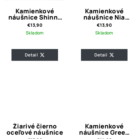
Kamienkové
Kamienkové
náušnice Shinny
náušnice Nia
Tami
Emerald
€13,90
€13,90
Skladom
Skladom
Detail
Detail
Žiarivé čierno
Kamienkové
oceľové náušnice
náušnice Green
Shiny