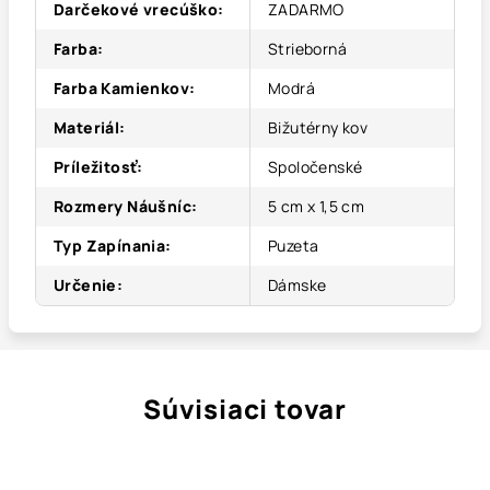
Darčekové vrecúško
:
ZADARMO
Farba
:
Strieborná
Farba Kamienkov
:
Modrá
Materiál
:
Bižutérny kov
Príležitosť
:
Spoločenské
Rozmery Náušníc
:
5 cm x 1,5 cm
Typ Zapínania
:
Puzeta
Určenie
:
Dámske
Súvisiaci tovar