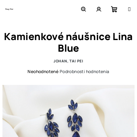
Prejsť
na
obsah
Nákupn
Hľadať
Prihlásenie
Kamienkové náušnice Lina
košík
Blue
JOHAN, TAI PEI
Priemerné
Neohodnotené
Podrobnosti hodnotenia
hodnotenie
produktu
je
0,0
z
5
hviezdičiek.