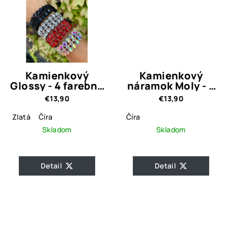
Kamienkový
Kamienkový
Glossy - 4 farebné
náramok Moly - 2
varianty
farebné varianty
€13,90
€13,90
Zlatá
Číra
Číra
Skladom
Skladom
Detail
Detail