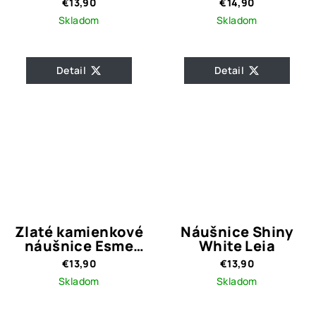
€13,90
€14,90
Skladom
Skladom
Detail
Detail
Zlaté kamienkové
Náušnice Shiny
náušnice Esme
White Leia
Gold
€13,90
€13,90
Skladom
Skladom