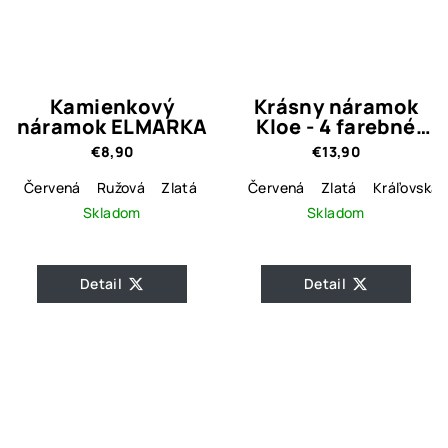
Kamienkový
Krásny náramok
náramok ELMARKA
Kloe - 4 farebné
varianty
€8,90
€13,90
Červená
Ružová
Zlatá
Číra
Červená
Oceľová
Zlatá
Kráľovská
Skladom
Skladom
Detail
Detail