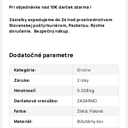
Pri objednávke nad 10€ darček zdarma !
Zásielky expedujeme do 24 hod prostredníctvom
Slovenskej pošty/kuriérom, Packetou. Rýchle
doručenie. Bezpečný nákup.
Dodatočné parametre
Kategória
:
Brošne
Záruka
:
2 roky
Hmotnosť
:
0.028 kg
Darčekové vrecúško
:
ZADARMO
Farba
:
Zlatá, Fialová
Materiál
:
Bižutérny kov