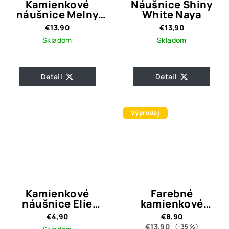
Kamienkové
Náušnice Shiny
náušnice Melny
White Naya
Gold
€13,90
€13,90
Skladom
Skladom
Detail
Detail
Výpredaj
Kamienkové
Farebné
náušnice Elie
kamienkové
Black
náušnice Willow
€4,90
€8,90
€13,90
(–35 %)