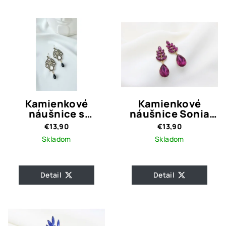
Kamienkové
Kamienkové
náušnice s
náušnice Sonia
čiernymi
Magenta
€13,90
€13,90
kamienkami Gina
Skladom
Skladom
Detail
Detail