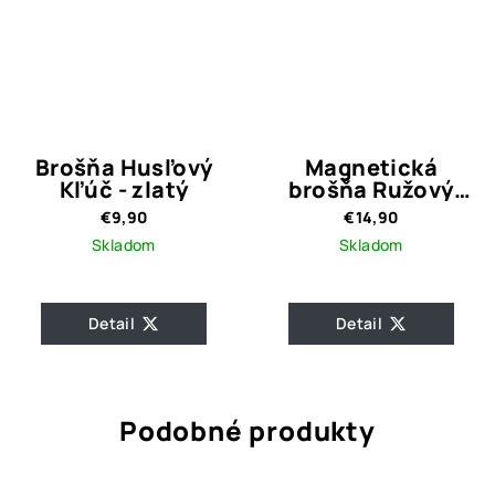
Brošňa Husľový
Magnetická
Kľúč - zlatý
brošňa Ružový
strom
€9,90
€14,90
Skladom
Skladom
Detail
Detail
Podobné produkty