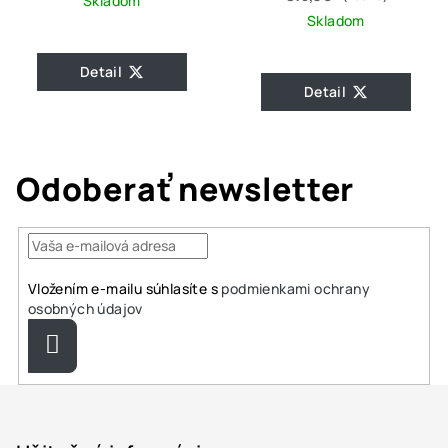
Skladom
Skladom
Detail
Detail
Odoberať newsletter
Vložením e-mailu súhlasíte s
podmienkami ochrany
osobných údajov
Prihlásiť
sa
Z
á