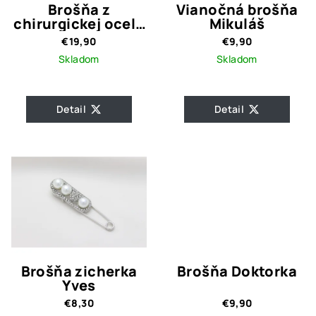
Brošňa z
Vianočná brošňa
chirurgickej ocele
Mikuláš
Vážka
€19,90
€9,90
Skladom
Skladom
Detail
Detail
Brošňa zicherka
Brošňa Doktorka
Yves
€8,30
€9,90