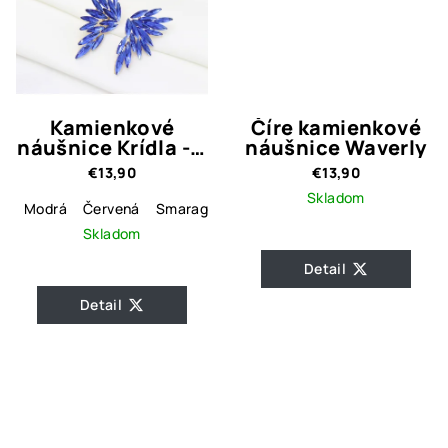
Kamienkové
Číre kamienkové
náušnice Krídla - 5
náušnice Waverly
farebných variant
€13,90
€13,90
Skladom
Modrá
Červená
Smaragdovo zelená
Číra
Magenta
Skladom
Detail
Detail