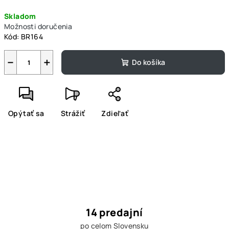
Jednotková
Skladom
cena:
Možnosti doručenia
Kód:
BR164
−
+
Do košíka
Opýtať sa
Strážiť
Zdieľať
14 predajní
po celom Slovensku