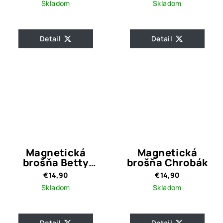
Skladom
Skladom
Detail
Detail
Magnetická
Magnetická
brošňa Betty
brošňa Chrobák
Turquoise
€14,90
€14,90
Skladom
Skladom
Detail
Detail