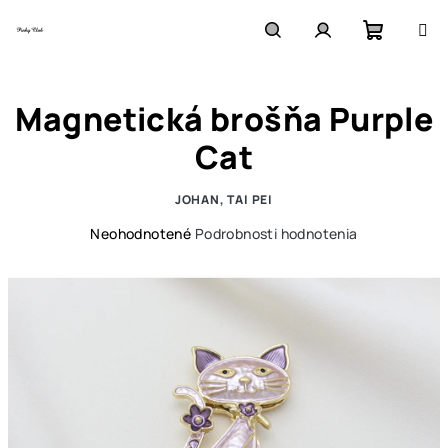
Prejsť
na
obsah
Nákupn
Hľadať
Prihlásenie
Magnetická brošňa Purple
košík
Cat
JOHAN, TAI PEI
Priemerné
Neohodnotené
Podrobnosti hodnotenia
hodnotenie
produktu
je
0,0
z
5
hviezdičiek.