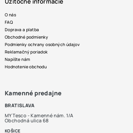
p
Užitočné informácie
ä
O nás
t
FAQ
i
Doprava a platba
e
Obchodné podmienky
Podmienky ochrany osobných údajov
Reklamačný poriadok
Napíšte nám
Hodnotenie obchodu
Kamenné predajne
BRATISLAVA
MY Tesco - Kamenné nám. 1/A
Obchodná ulica 68
KOŠICE