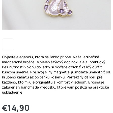
Objavte eleganciu, ktorá sa ľahko pripne. Naša jedinečná
magnetická brošňa je nielen štýlový doplnok, ale aj praktický.
Bez nutnosti vpichu do látky si môžete ozdobiť každý outfit
kúskom umenia. Pre svoj silný magnet si ju môžete umiestniť od
hrubého kabátu až po tenkú košieľku. Perfektný darček pre
každého, kto miluje originalitu a komfort v jednom. Brošňa
je
zabalená v handmade vrecúšku, ktoré vám poslúži na praktické
uskladnenie
€14,90