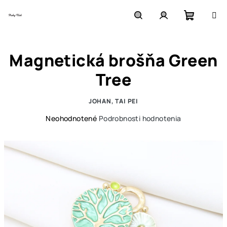
Prejsť
na
obsah
Nákupn
Hľadať
Prihlásenie
Magnetická brošňa Green
košík
Tree
JOHAN, TAI PEI
Priemerné
Neohodnotené
Podrobnosti hodnotenia
hodnotenie
produktu
je
0,0
z
5
hviezdičiek.