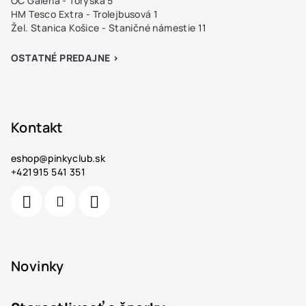
OC Galéria - Toryská 5
HM Tesco Extra - Trolejbusová 1
Žel. Stanica Košice - Staničné námestie 11
OSTATNÉ PREDAJNE >
Kontakt
eshop
@
pinkyclub.sk
+421915 541 351
Novinky