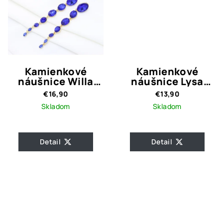
Kamienkové
Kamienkové
náušnice Willa
náušnice Lysa
Blue
Blue
€16,90
€13,90
Skladom
Skladom
Detail
Detail