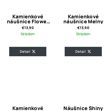
Kamienkové
Kamienkové
náušnice Flower
náušnice Melny
dark blue
€13,90
€13,90
Skladom
Skladom
Detail
Detail
Kamienkové
Náušnice Shiny