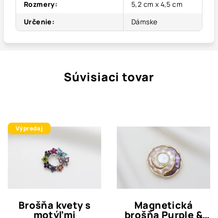
Rozmery
:
5,2 cm x 4,5 cm
Určenie
:
Dámske
Súvisiaci tovar
Výpredaj
Brošňa kvety s
Magnetická
motýľmi
brošňa Purple &