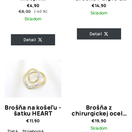
Pearl
€4,90
€14,90
€8,30
(–40 %)
Skladom
Skladom
Detail
Detail
Brošňa na košeľu -
Brošňa z
šatku HEART
chirurgickej ocele
Srdiečko 2
€11,90
€19,90
Skladom
Zlatá
Strieborná