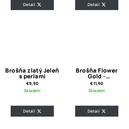
Detail
Detail
Brošňa zlatý Jeleň
Brošňa Flower
s perlami
Gold -
antialergická
€9,90
€11,90
Skladom
Skladom
Detail
Detail