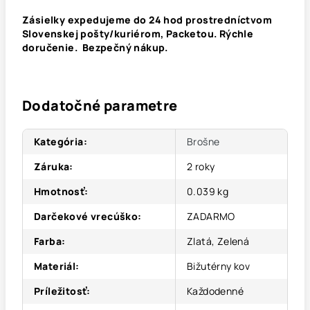
Zásielky expedujeme do 24 hod prostredníctvom
Slovenskej pošty/kuriérom, Packetou. Rýchle
doručenie. Bezpečný nákup.
Dodatočné parametre
Kategória
:
Brošne
Záruka
:
2 roky
Hmotnosť
:
0.039 kg
Darčekové vrecúško
:
ZADARMO
Farba
:
Zlatá, Zelená
Materiál
:
Bižutérny kov
Príležitosť
:
Každodenné