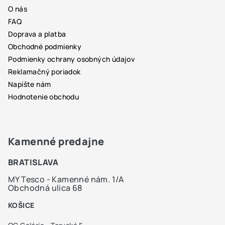
ä
O nás
t
FAQ
i
Doprava a platba
e
Obchodné podmienky
Podmienky ochrany osobných údajov
Reklamačný poriadok
Napíšte nám
Hodnotenie obchodu
Kamenné predajne
BRATISLAVA
MY Tesco - Kamenné nám. 1/A
Obchodná ulica 68
KOŠICE