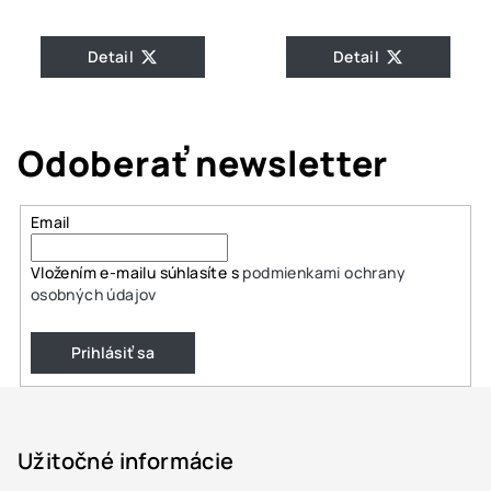
Detail
Detail
Odoberať newsletter
Email
Vložením e-mailu súhlasíte s
podmienkami ochrany
osobných údajov
Prihlásiť sa
Z
á
p
Užitočné informácie