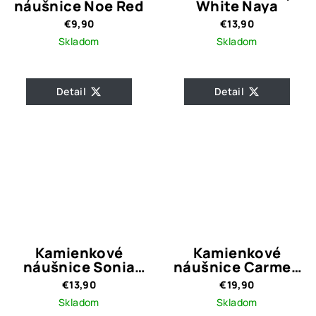
náušnice Noe Red
White Naya
€9,90
€13,90
Skladom
Skladom
Detail
Detail
Kamienkové
Kamienkové
náušnice Sonia
náušnice Carmen
Magenta
Blue with Colours
€13,90
€19,90
Skladom
Skladom