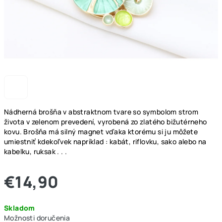
Nádherná brošňa v abstraktnom tvare so symbolom strom
života v zelenom prevedení, vyrobená zo zlatého bižutérneho
kovu. Brošňa má silný magnet vďaka ktorému si ju môžete
umiestniť kdekoľvek napríklad : kabát, riflovku, sako alebo na
kabelku, ruksak . . .
€14,90
Jednotková
Skladom
cena:
Možnosti doručenia