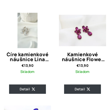
Číre kamienkové
Kamienkové
náušnice Lina
náušnice Flower
Shiny
Magenta
€13,90
€13,90
Skladom
Skladom
Detail
Detail