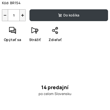
Kód:
BR154
−
+
Do košíka
Opýtať sa
Strážiť
Zdieľať
14 predajní
po celom Slovensku