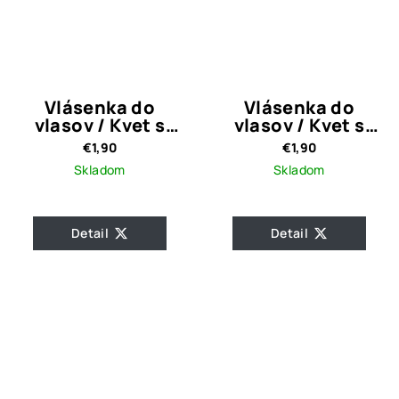
Vlásenka do
Vlásenka do
vlasov / Kvet s
vlasov / Kvet s
čírymi kamienkami
čírymi kamienkami
€1,90
€1,90
a perličkou Elina
Skladom
Skladom
Detail
Detail