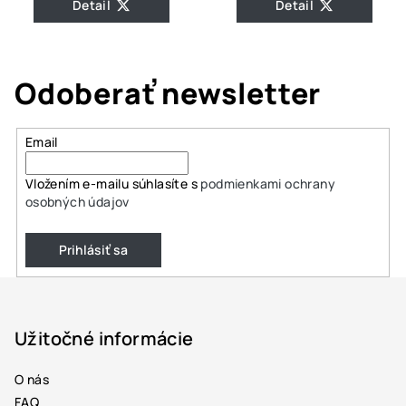
Detail
Detail
Odoberať newsletter
Email
Vložením e-mailu súhlasíte s
podmienkami ochrany
osobných údajov
Prihlásiť sa
Z
á
p
Užitočné informácie
ä
O nás
t
FAQ