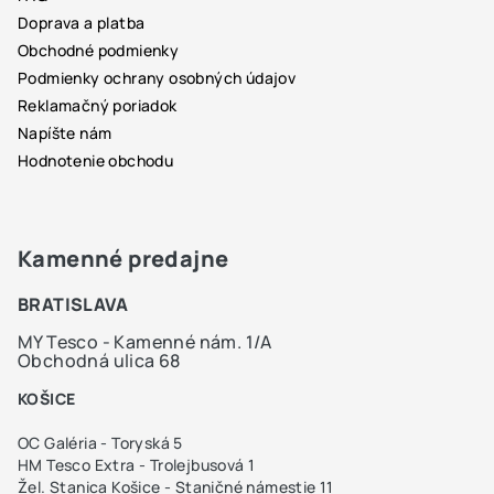
i
Doprava a platba
e
Obchodné podmienky
Podmienky ochrany osobných údajov
Reklamačný poriadok
Napíšte nám
Hodnotenie obchodu
Kamenné predajne
BRATISLAVA
MY Tesco - Kamenné nám. 1/A
Obchodná ulica 68
KOŠICE
OC Galéria - Toryská 5
HM Tesco Extra - Trolejbusová 1
Žel. Stanica Košice - Staničné námestie 11