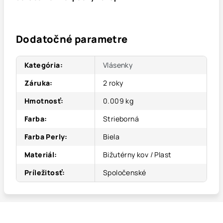
Dodatočné parametre
Kategória
:
Vlásenky
Záruka
:
2 roky
Hmotnosť
:
0.009 kg
Farba
:
Strieborná
Farba Perly
:
Biela
Materiál
:
Bižutérny kov / Plast
Príležitosť
:
Spoločenské