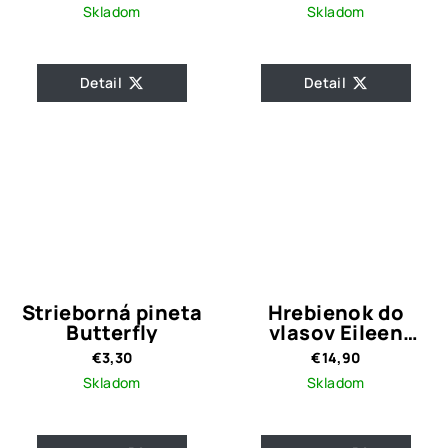
Skladom
Skladom
Detail
Detail
Strieborná pineta
Hrebienok do
Butterfly
vlasov Eileen
Silver
€3,30
€14,90
Skladom
Skladom