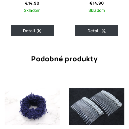
bielymi perličkami
s perličkami Nia
€14,90
€14,90
LINA
Silver
Skladom
Skladom
Detail
Detail
Podobné produkty