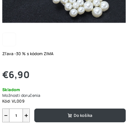
Zľava -30 % s kódom ZIMA
€6,90
Jednotková
Skladom
cena:
Možnosti doručenia
Kód:
VL009
−
+
Do košíka