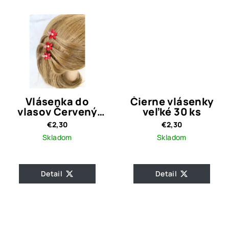
Vlásenka do
Čierne vlásenky
vlasov Červený
veľké 30 ks
kvet s kamienkami
€2,30
€2,30
Skladom
Skladom
Detail
Detail