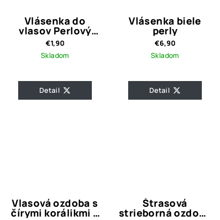
Vlásenka do
Vlásenka biele
vlasov Perlový
perly
kvet
€1,90
€6,90
Skladom
Skladom
Detail
Detail
Vlasová ozdoba s
Štrasová
čírymi korálikmi a
strieborná ozdoba