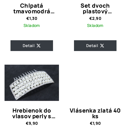
Chlpatá
Set dvoch
tmavomodrá
plastový
gumička
hrebienok s
€1,30
€2,90
perlami
Skladom
Skladom
Detail
Detail
Hrebienok do
Vlásenka zlatá 40
vlasov perly s
ks
kamienkami
€9,90
€1,90