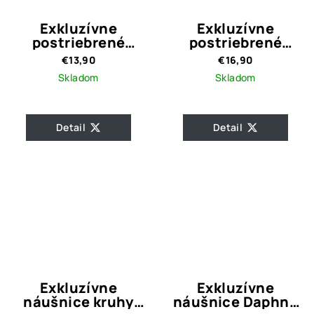
Exkluzívne
Exkluzívne
postriebrené
postriebrené
náušnice Crystal
náušnice kruhy
€13,90
€16,90
Silver
Judith Silver
Skladom
Skladom
Detail
Detail
Exkluzívne
Exkluzívne
náušnice kruhy
náušnice Daphne