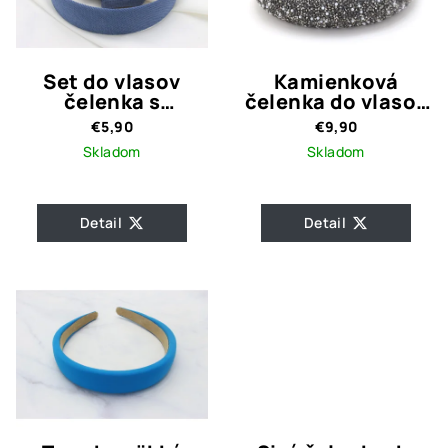
Set do vlasov
Kamienková
čelenka s
čelenka do vlasov
gumičkou / Modrá
Gray with Pearls
€5,90
€9,90
Skladom
Skladom
Detail
Detail