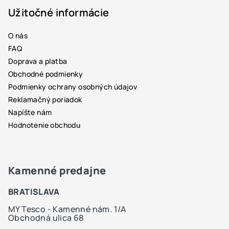
p
Užitočné informácie
ä
O nás
t
FAQ
i
Doprava a platba
e
Obchodné podmienky
Podmienky ochrany osobných údajov
Reklamačný poriadok
Napíšte nám
Hodnotenie obchodu
Kamenné predajne
BRATISLAVA
MY Tesco - Kamenné nám. 1/A
Obchodná ulica 68