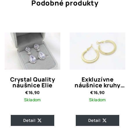
Podobné produkty
Crystal Quality
Exkluzívne
náušnice Elie
náušnice kruhy
Adele Gold
€16,90
€16,90
Skladom
Skladom
Detail
Detail