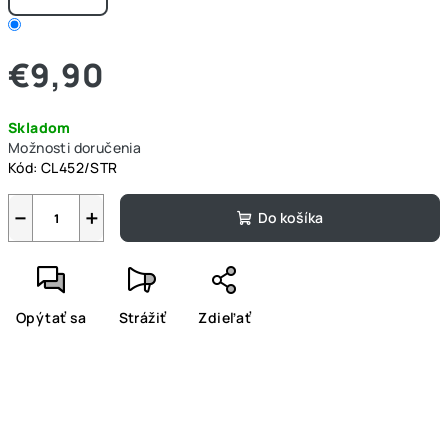
€9,90
Jednotková
Skladom
cena:
Možnosti doručenia
Kód:
CL452/STR
−
+
Do košíka
Opýtať sa
Strážiť
Zdieľať