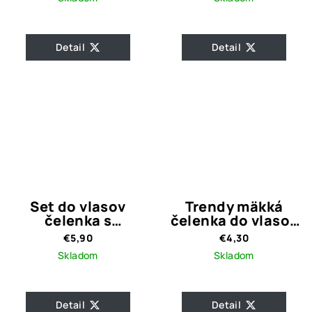
Detail
Detail
Set do vlasov
Trendy mäkká
čelenka s
čelenka do vlasov
gumičkou / Modrá
/ okrová
€5,90
€4,30
s bodkami
Skladom
Skladom
Detail
Detail