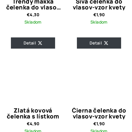
Trendy mäkká
Sivá čelenka do
čelenka do vlasov
vlasov-vzor kvety
/ tyrkysová
€4,30
€1,90
Skladom
Skladom
Detail
Detail
Zlatá kovová
Čierna čelenka do
čelenka s lístkom
vlasov-vzor kvety
€4,90
€1,90
Skladom
Skladom