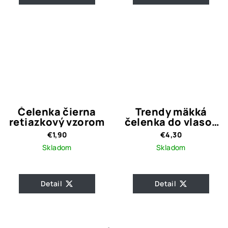
Čelenka čierna
Trendy mäkká
retiazkový vzorom
čelenka do vlasov
/ cyklámenovo
€1,90
€4,30
fialová
Skladom
Skladom
Detail
Detail