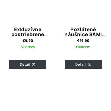
Exkluzívne
Pozlátené
postriebrené
náušnice SAMI
náušnice Crystal
BLACK
€9,90
€19,90
Silver
Skladom
Skladom
Detail
Detail