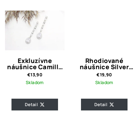
Exkluzívne
Rhodiované
náušnice Camille
náušnice Silver
Crystal Quality
Bow
€13,90
€19,90
Skladom
Skladom
Detail
Detail