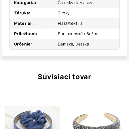
Kategória
:
Čelenky do vlasov
Záruka
:
2 roky
Materiál
:
Plast/textília
Príležitosť
:
Spoločenské / Bežné
Určenie
:
Dámske, Detské
Súvisiaci tovar