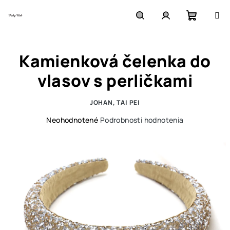
Prejsť
na
obsah
Nákupn
Hľadať
Prihlásenie
Kamienková čelenka do
košík
vlasov s perličkami
JOHAN, TAI PEI
Priemerné
Neohodnotené
Podrobnosti hodnotenia
hodnotenie
produktu
je
0,0
z
5
hviezdičiek.