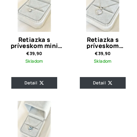
Retiazka s
Retiazka s
príveskom mini
príveskom
Kryštálik-striebro
Priesvitné
€39,90
€39,90
925
Srdiečko-striebro
Skladom
Skladom
925
Detail
Detail