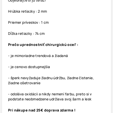
Objednajte si ju teraz!
Hrúbka retiazky : 2 mm
Priemer príveskov : 1 cm
Dĺžka retiazky : 74 cm
Prečo uprednostniť chirurgickú oceľ :
- je mimoriadne trendová a žiadaná
- je cenovo dostupnejšia
- šperk nevyžaduje žiadnu údržbu, žiadne čistenie,
žiadne ošetrovanie
- odoláva oxidácii a nikdy nemení farbu, preto si v
podstate neobmedzene udržiava svoj šarm a lesk
Pri nákupe nad 25€ doprava zdarma !