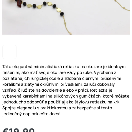
Táto elegantná minimalistická retiazka na okuliare je ideálnym
riešením, ako mať svoje okuliare vždy po ruke. Vyrobená z
pozlátenej chirurgickej ocele a zdobená čiernymi brúsenými
korálikmi a zlatými okrúhlymi príveskami, zaručí dokonalý
vzhľad, či už ste na dovolenke alebo v práci. Retiazka je
vybavená karabínkami na silikónových gumičkách, ktoré môžete
jednoducho odopnúť a použiť aj ako štýlovú retiazku na krk.
Spojte eleganciu s praktickosťou a zabezpečte si tento
jedinečný doplnok ešte dnes!
€19,90