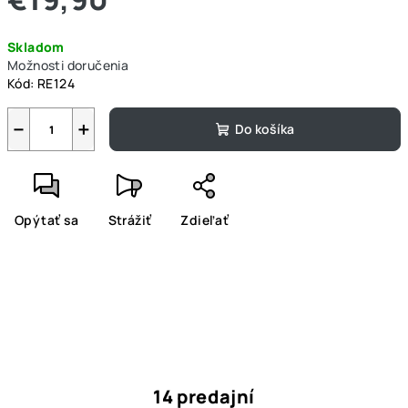
Jednotková
Skladom
cena:
Možnosti doručenia
Kód:
RE124
−
+
Do košíka
Opýtať sa
Strážiť
Zdieľať
14 predajní