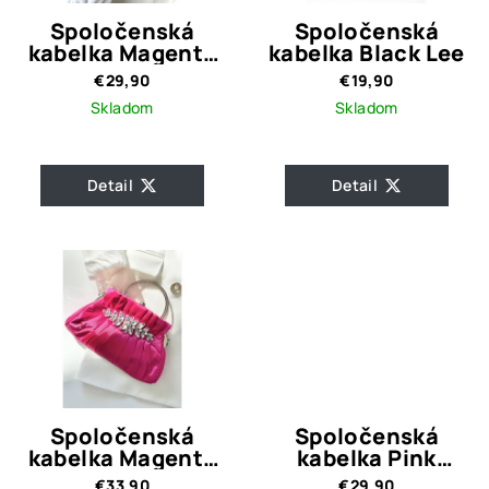
Spoločenská
Spoločenská
kabelka Magenta
kabelka Black Lee
Flowers
€29,90
€19,90
Skladom
Skladom
Detail
Detail
Spoločenská
Spoločenská
kabelka Magenta
kabelka Pink
Lusy
matte
€33,90
€29,90