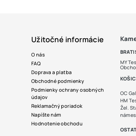
Z
á
Užitočné informácie
Kame
p
ä
BRATI
O nás
t
MY Tes
FAQ
Obchod
Doprava a platba
i
KOŠIC
Obchodné podmienky
e
Podmienky ochrany osobných
OC Gal
údajov
HM Tes
Reklamačný poriadok
Žel. S
Napíšte nám
námest
Hodnotenie obchodu
OSTAT