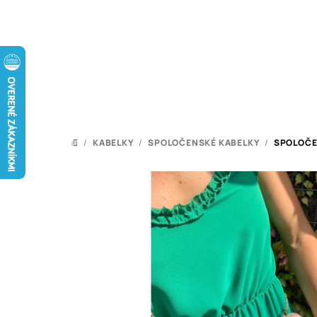
Prejsť
na
obsah
/
KABELKY
/
SPOLOČENSKÉ KABELKY
/
SPOLOČE
DOMOV