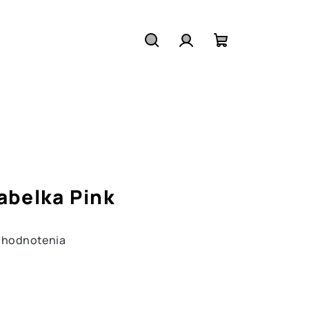
Hľadať
Prihlásenie
Nákupný
košík
abelka Pink
 hodnotenia