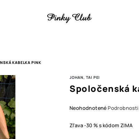
NSKÁ KABELKA PINK
JOHAN, TAI PEI
Spoločenská k
Priemerné
Neohodnotené
Podrobnosti
hodnotenie
produktu
Zľava -30 % s kódom ZIMA
je
0,0