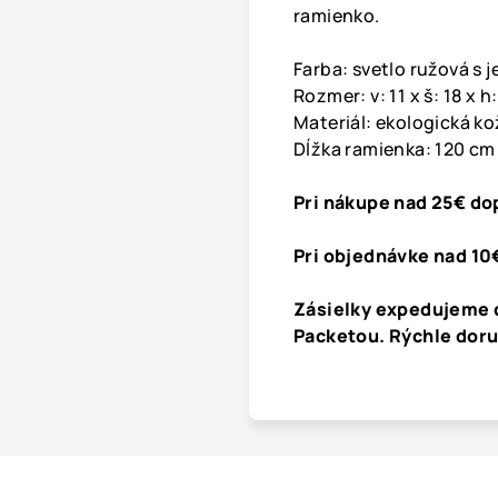
ramienko.
Farba: svetlo ružová s
Rozmer: v: 11 x š: 18 x h
Materiál: ekologická ko
Dĺžka ramienka: 120 cm
Pri nákupe nad 25€ do
Pri objednávke nad 10
Zásielky expedujeme 
Packetou. Rýchle dor