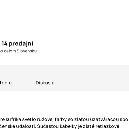
14 predajní
po celom Slovensku
tenie
Diskusia
are kufríka svetlo ružovej farby so zlatou uzatváracou sp
enské udalosti. Súčasťou kabelky je zlaté retiazkové