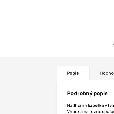
Popis
Hodno
Podrobný popis
Nádherná
kabelka
v tv
Vhodná na rôzne spoloč