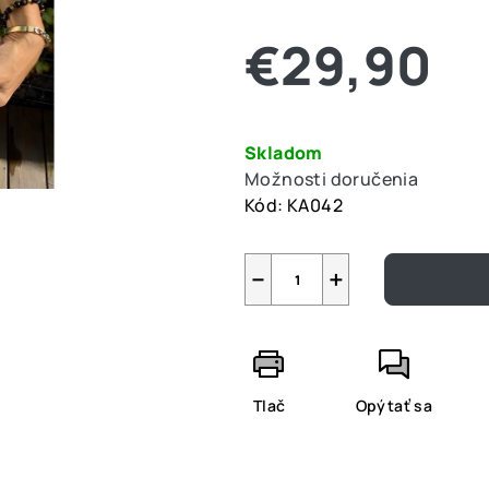
z
€29,90
5
hviezdičiek.
Jednotková
cena:
Skladom
Možnosti doručenia
Kód:
KA042
−
+
Tlač
Opýtať sa