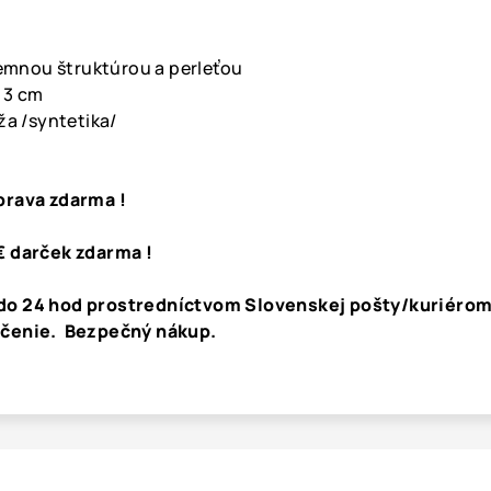
 jemnou štruktúrou a perleťou
: 3 cm
ža /syntetika/
prava zdarma !
€ darček zdarma !
do 24 hod prostredníctvom Slovenskej pošty/kuriérom
učenie. Bezpečný nákup.