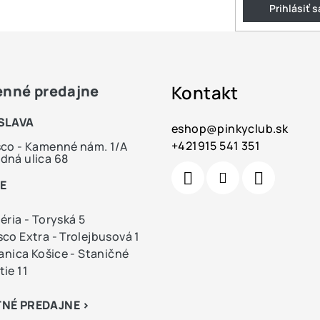
Prihlásiť s
Kontakt
nné predajne
SLAVA
eshop
@
pinkyclub.sk
+421915 541 351
co - Kamenné nám. 1/A
ná ulica 68
E
éria - Toryská 5
co Extra - Trolejbusová 1
tanica Košice - Staničné
ie 11
NÉ PREDAJNE >