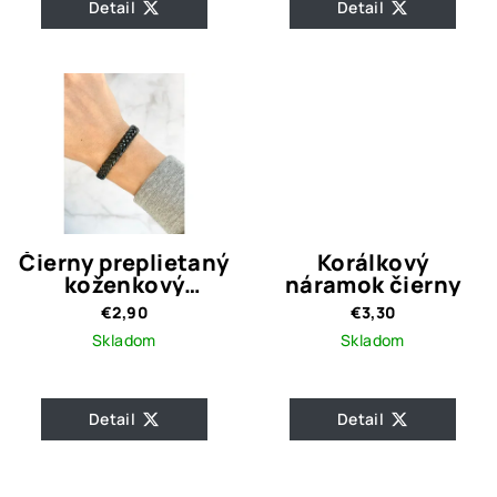
Detail
Detail
Čierny preplietaný
Korálkový
koženkový
náramok čierny
náramok
€2,90
€3,30
Skladom
Skladom
Detail
Detail