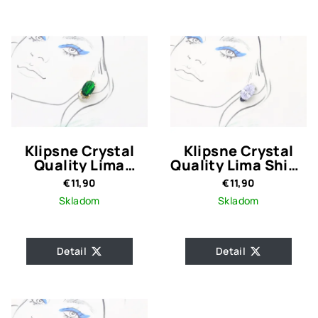
Klipsne Crystal
Klipsne Crystal
Quality Lima
Quality Lima Shine
Emerald
Silver
€11,90
€11,90
Skladom
Skladom
Detail
Detail