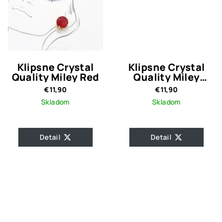
Klipsne Crystal
Klipsne Crystal
Quality Miley Red
Quality Miley
Emerald
€11,90
€11,90
Skladom
Skladom
Detail
Detail