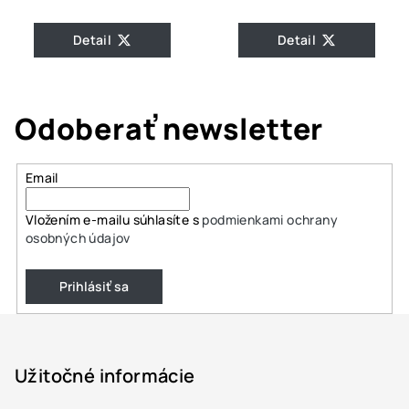
Detail
Detail
Odoberať newsletter
Email
Vložením e-mailu súhlasíte s
podmienkami ochrany
osobných údajov
Prihlásiť sa
Z
á
p
Užitočné informácie
ä