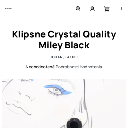
Prejsť
na
obsah
Nákupn
Hľadať
Prihlásenie
Klipsne Crystal Quality
košík
Miley Black
JOHAN, TAI PEI
Priemerné
Neohodnotené
Podrobnosti hodnotenia
hodnotenie
produktu
je
0,0
z
5
hviezdičiek.