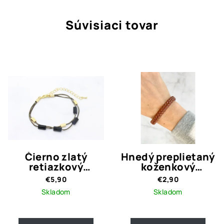
Súvisiaci tovar
Čierno zlatý
Hnedý preplietaný
retiazkový
koženkový
náramok LIANA
náramok
€5,90
€2,90
Skladom
Skladom