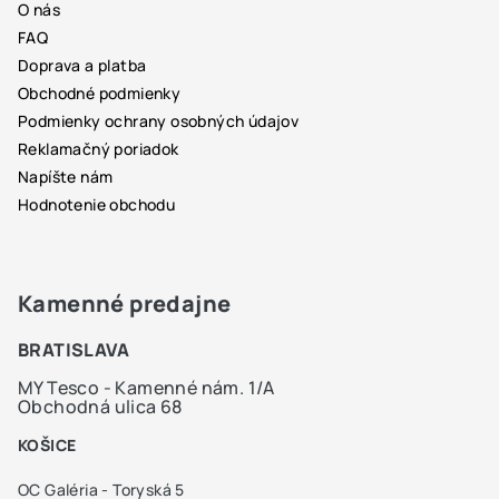
O nás
t
FAQ
i
Doprava a platba
e
Obchodné podmienky
Podmienky ochrany osobných údajov
Reklamačný poriadok
Napíšte nám
Hodnotenie obchodu
Kamenné predajne
BRATISLAVA
MY Tesco - Kamenné nám. 1/A
Obchodná ulica 68
KOŠICE
OC Galéria - Toryská 5