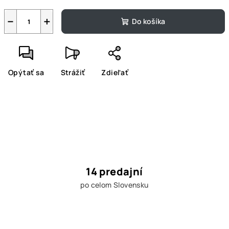
−
+
Do košíka
Opýtať sa
Strážiť
Zdieľať
14 predajní
po celom Slovensku