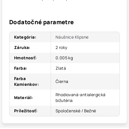
Dodatočné parametre
Kategória
:
Náušnice Klipsne
Záruka
:
2 roky
Hmotnosť
:
0.005 kg
Farba
:
Zlatá
Farba
Čierna
Kamienkov
:
Rhodiovaná-antialergická
Materiál
:
bižutéria
Príležitosť
:
Spoločenské / Bežné