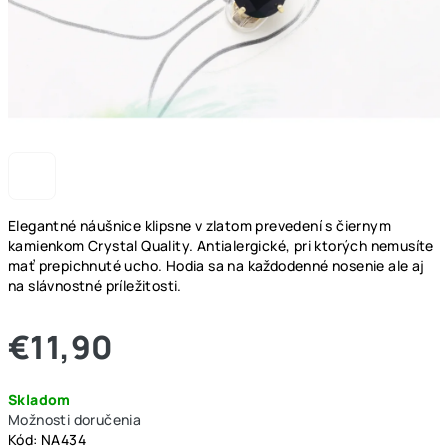
Elegantné náušnice klipsne v zlatom prevedení s čiernym
kamienkom Crystal Quality. Antialergické, pri ktorých nemusíte
mať prepichnuté ucho. Hodia sa na každodenné nosenie ale aj
na slávnostné príležitosti.
€11,90
Jednotková
Skladom
cena:
Možnosti doručenia
Kód:
NA434