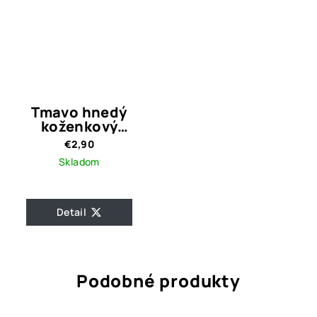
Tmavo hnedý
koženkový
náramok
€2,90
Skladom
Detail
Podobné produkty