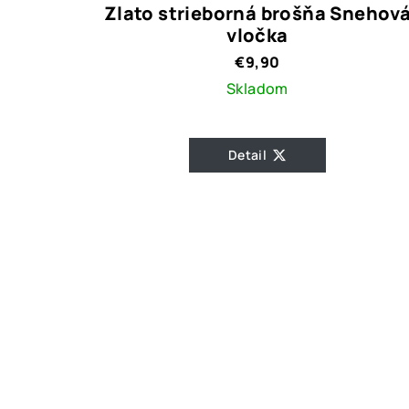
Zlato strieborná brošňa Snehov
vločka
€9,90
Skladom
Detail