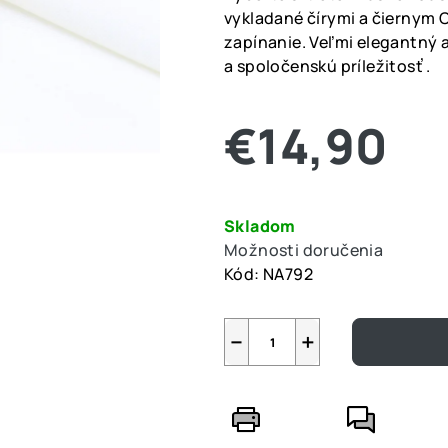
je
vykladané čírymi a čiernym 
0,0
zapínanie. Veľmi elegantný 
z
a spoločenskú príležitosť .
5
hviezdičiek.
€14,90
Jednotková
cena:
Skladom
Možnosti doručenia
Kód:
NA792
−
+