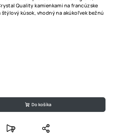
Crystal Quality kamienkami na francúzske
a štýlový kúsok, vhodný na akúkoľvek bežnú
Do košíka