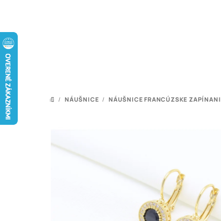
Prejsť
na
obsah
/
NÁUŠNICE
/
NÁUŠNICE FRANCÚZSKE ZAPÍNANI
DOMOV