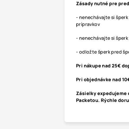
Zásady nutné pre pred
- nenechávajte si šper
prípravkov
- nenechávajte si šperk
- odložte šperk pred š
Pri nákupe nad 25€ do
Pri objednávke nad 10
Zásielky expedujeme 
Packetou. Rýchle dor