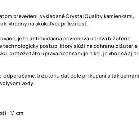
latom prevedení, vykladané Crystal Quality kamienkami,
ok, vhodný na akúkoľvek príležitosť.
iované, je to antioxidačná povrchová úprava bižutérie.
e technologický postup, ktorý slúži na ochranu bižutérie
ku. pretože táto úprava neobsahuje nikel, je vhodná aj pr
e odporúčame, bižutériu dať dole pri kúpaní a tak ochráni
 vplyvom vody.
m
ti : 1,1 cm