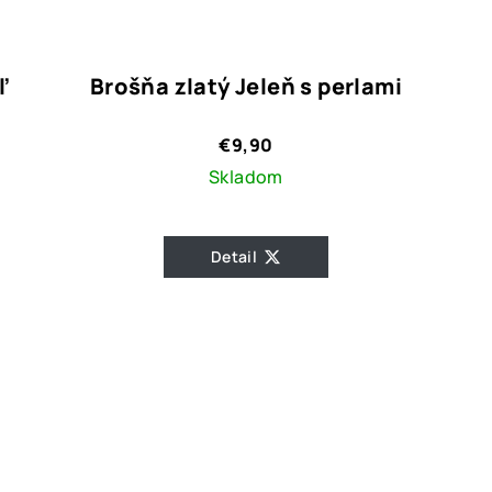
ľ
Brošňa zlatý Jeleň s perlami
€9,90
Skladom
Detail