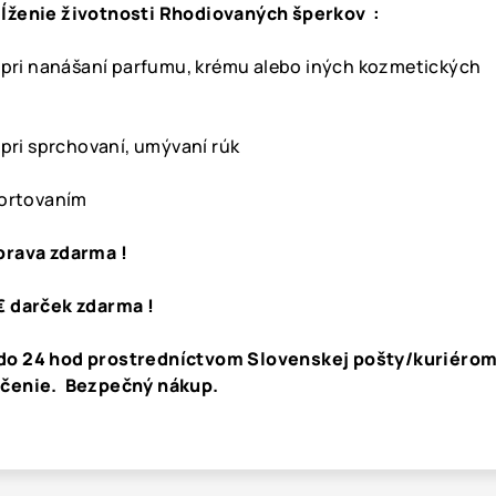
ĺženie životnosti Rhodiovaných šperkov :
k pri nanášaní parfumu, krému alebo iných kozmetických
 pri sprchovaní, umývaní rúk
portovaním
prava zdarma !
€ darček zdarma !
do 24 hod prostredníctvom Slovenskej pošty/kuriérom
učenie. Bezpečný nákup.