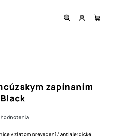
Hľadať
Prihlásenie
Nákupný
košík
ancúzskym zapínaním
Black
 hodnotenia
nice v zlatom prevedení / antialergické,