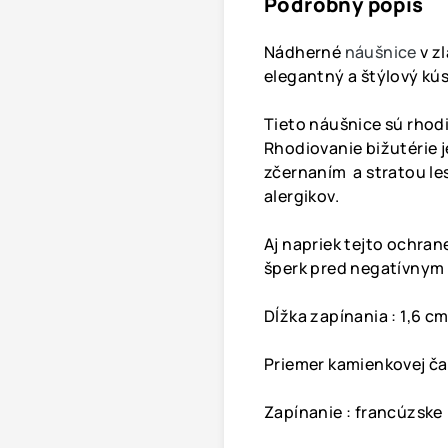
Podrobný popis
Nádherné
náušnice
v z
elegantný a štýlový kús
Tieto náušnice sú rhod
Rhodiovanie bižutérie j
zčernaním a stratou les
alergikov.
Aj napriek tejto ochran
šperk pred negatívnym
Dĺžka zapínania : 1,6 c
Priemer kamienkovej čas
Zapínanie : francúzske