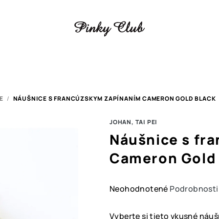
E
/
NÁUŠNICE S FRANCÚZSKYM ZAPÍNANÍM CAMERON GOLD BLACK
JOHAN, TAI PEI
Náušnice s fr
Cameron Gold 
Priemerné
Neohodnotené
Podrobnosti
hodnotenie
produktu
Vyberte si tieto vkusné náuš