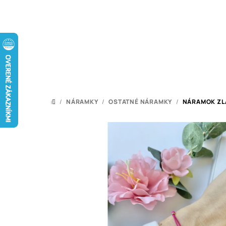
Prejsť
na
obsah
/
NÁRAMKY
/
OSTATNÉ NÁRAMKY
/
NÁRAMOK ZL
DOMOV