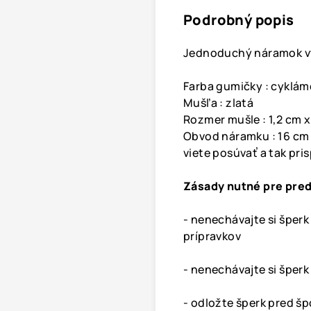
Podrobný popis
Jednoduchý
náramok
v
Farba gumičky : cykl
Mušľa : zlatá
Rozmer mušle : 1,2 cm 
Obvod náramku : 16 cm p
viete posúvať a tak pri
Zásady nutné pre pred
- nenechávajte si šper
prípravkov
- nenechávajte si šperk
- odložte šperk pred š