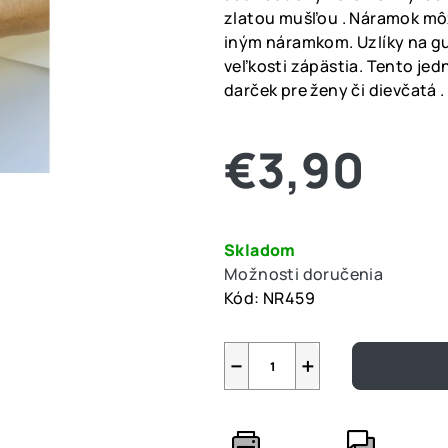
je
zlatou mušľou . Náramok mô
0,0
iným náramkom. Uzlíky na gu
z
veľkosti zápästia. Tento je
5
darček pre ženy či dievčatá .
hviezdičiek.
€3,90
Jednotková
cena:
Skladom
Možnosti doručenia
Kód:
NR459
−
+