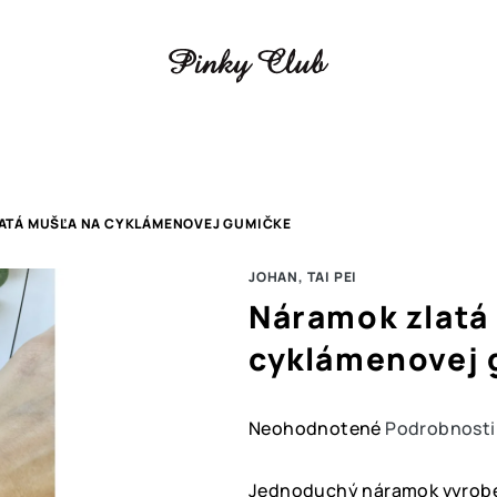
ATÁ MUŠĽA NA CYKLÁMENOVEJ GUMIČKE
JOHAN, TAI PEI
Náramok zlatá
cyklámenovej 
Priemerné
Neohodnotené
Podrobnosti
hodnotenie
produktu
Jednoduchý náramok vyrobe