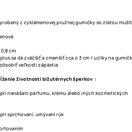
yrobený z cyklámenovej pružnej gumičky so zlatou mušľo
ámenová
x 0,8 cm
lus sa dá zväčšiť a zmenšiť cca o 3 cm / uzlíky na gumičk
spôsobiť veľkosti zápästia
ĺženie životnosti bižutérnych šperkov :
k pri nanášaní parfumu, krému alebo iných kozmetických
 pri sprchovaní, umývaní rúk
portovaním