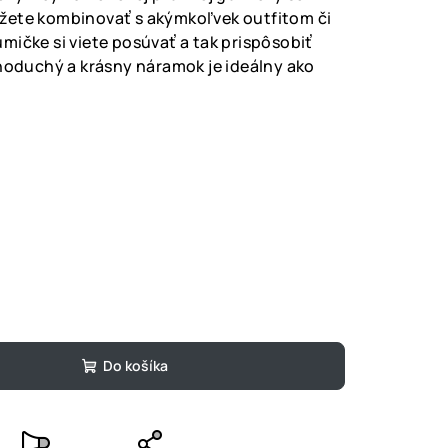
žete kombinovať s akýmkoľvek outfitom či
mičke si viete posúvať a tak prispôsobiť
dnoduchý a krásny náramok je ideálny ako
Do košíka