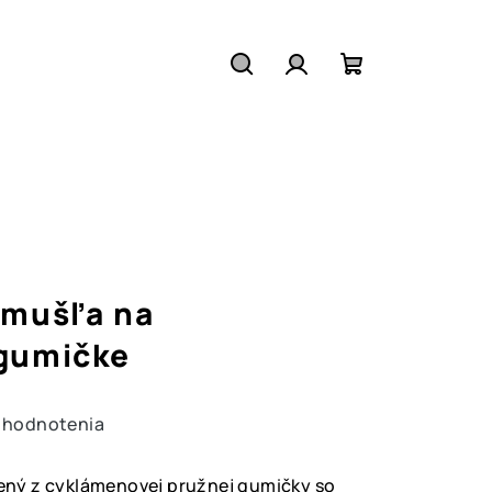
Hľadať
Prihlásenie
Nákupný
košík
 mušľa na
gumičke
 hodnotenia
ný z cyklámenovej pružnej gumičky so