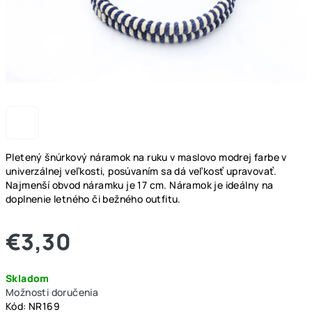
Pletený šnúrkový náramok na ruku v maslovo modrej farbe v
univerzálnej veľkosti, posúvaním sa dá veľkosť upravovať.
Najmenší obvod náramku je 17 cm. Náramok je ideálny na
doplnenie letného či bežného outfitu.
€3,30
Jednotková
Skladom
cena:
Možnosti doručenia
Kód:
NR169