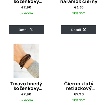
koženkový
náramok čierny
náramok
€2,90
€3,30
Skladom
Skladom
Detail
Detail
Tmavo hnedý
Čierno zlatý
koženkový
retiazkový
náramok
náramok LIANA
€2,90
€5,90
Skladom
Skladom