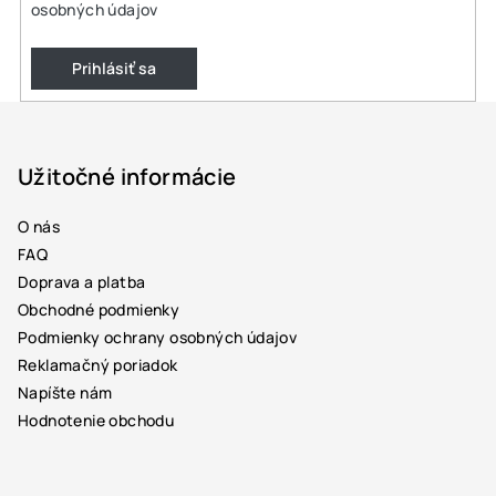
osobných údajov
Prihlásiť sa
Z
á
p
Užitočné informácie
ä
O nás
t
FAQ
i
Doprava a platba
e
Obchodné podmienky
Podmienky ochrany osobných údajov
Reklamačný poriadok
Napíšte nám
Hodnotenie obchodu