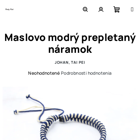
Prejsť
na
obsah
Nákupn
Hľadať
Prihlásenie
Maslovo modrý prepletaný
košík
náramok
JOHAN, TAI PEI
Priemerné
Neohodnotené
Podrobnosti hodnotenia
hodnotenie
produktu
je
0,0
z
5
hviezdičiek.