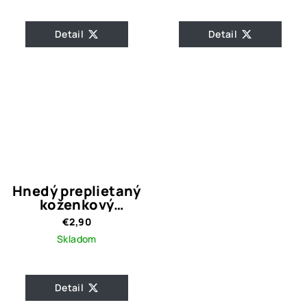
Detail
Detail
Hnedý preplietaný
koženkový
náramok
€2,90
Skladom
Detail