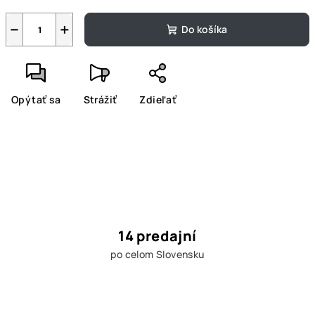
−
+
Do košíka
Opýtať sa
Strážiť
Zdieľať
14 predajní
po celom Slovensku