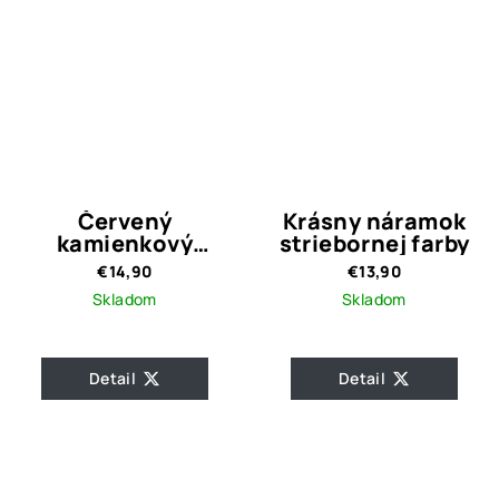
Červený
Krásny náramok
kamienkový
striebornej farby
náramok Tania
€14,90
€13,90
Skladom
Skladom
Detail
Detail