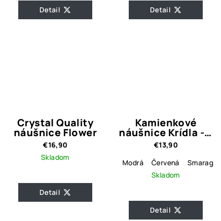
Detail
Detail
Crystal Quality
Kamienkové
náušnice Flower
náušnice Krídla - 5
farebných variant
€16,90
€13,90
Skladom
Modrá
Červená
Smaragdo
Skladom
Detail
Detail