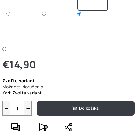
€14,90
Jednotková
Zvoľte variant
cena:
Možnosti doručenia
Kód:
Zvoľte variant
−
+
Do košíka