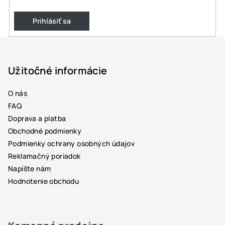
Prihlásiť sa
Z
á
p
Užitočné informácie
ä
O nás
t
FAQ
i
Doprava a platba
e
Obchodné podmienky
Podmienky ochrany osobných údajov
Reklamačný poriadok
Napíšte nám
Hodnotenie obchodu