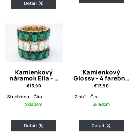
Detail
Kamienkový
Kamienkový
náramok Ella - 3
Glossy - 4 farebné
farebné varianty
varianty
€13,90
€13,90
Strieborná
Číra
Zlatá
Číra
Skladom
Skladom
Detail
Detail