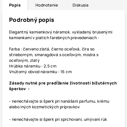
Popis
Hodnotenie
Diskusia
Podrobný popis
Elegantný kamienkový
náramok
,
vykladaný brúsenými
kamienkami v piatich farebných prevedeniach :
Farba : červeno zlatá, čierno oceľová, číra so
strieborným, smaragdová s oceľovým, modra s
oceľovým, zlatý
Hrúbka náramku : 2,5 cm
Vnútorný obvod náramku : 16 cm
Zásady nutné pre predĺženie životnosti bižutérnych
šperkov :
- nenechávajte si šperk pri nanášaní parfumu, krému
alebo iných kozmetických prípravkov
- nenechávajte si šperk pri sprchovaní, umývaní rúk