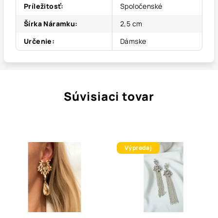
Príležitosť
:
Spoločenské
Šírka Náramku
:
2,5 cm
Určenie
:
Dámske
Súvisiaci tovar
Výpredaj