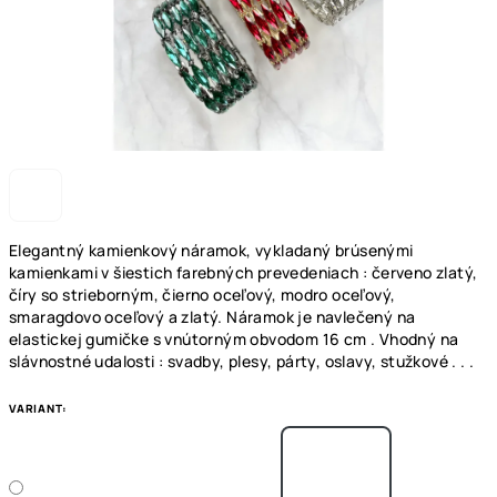
Elegantný kamienkový náramok, vykladaný brúsenými
kamienkami v šiestich farebných prevedeniach : červeno zlatý,
číry so strieborným, čierno oceľový, modro oceľový,
smaragdovo oceľový a zlatý. Náramok je navlečený na
elastickej gumičke s vnútorným obvodom 16 cm . Vhodný na
slávnostné udalosti : svadby, plesy, párty, oslavy, stužkové . . .
VARIANT: