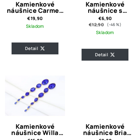
Kamienkové
Kamienkové
náušnice Carmen
náušnice s
Gold
retiazkami Kimi
€19,90
€6,90
White
€12,90
(–46 %)
Skladom
Skladom
Detail
Detail
Kamienkové
Kamienkové
náušnice Willa
náušnice Bria
Blue
Emerald