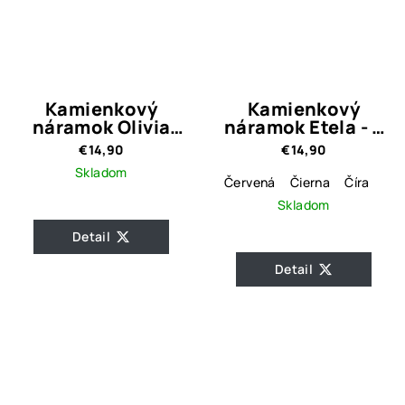
Kamienkový
Kamienkový
náramok Olivia
náramok Etela - 6
Red
farebné varianty
€14,90
€14,90
Skladom
Červená
Čierna
Číra
Skladom
Detail
Detail