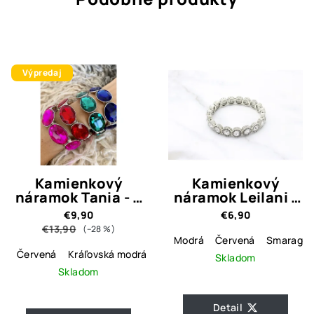
Výpredaj
Kamienkový
Kamienkový
náramok Tania - 4
náramok Leilani -
farebné varianty
4 farebné varianty
€9,90
€6,90
€13,90
(–28 %)
Modrá
Červená
Smaragdo
Červená
Kráľovská modrá
Skladom
Skladom
Detail