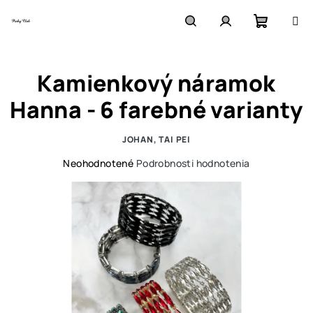
Prejsť
na
obsah
Nákupn
Hľadať
Prihlásenie
Kamienkový náramok
košík
Hanna - 6 farebné varianty
JOHAN, TAI PEI
Priemerné
Neohodnotené
Podrobnosti hodnotenia
hodnotenie
produktu
je
0,0
z
5
hviezdičiek.