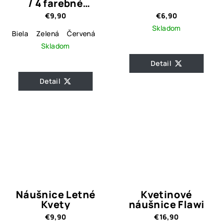
/ 4 farebné
varianty
€9,90
€6,90
Skladom
Biela
Zelená
Červená
Čierna
Skladom
Detail
Detail
Náušnice Letné
Kvetinové
Kvety
náušnice Flawi
€9,90
€16,90