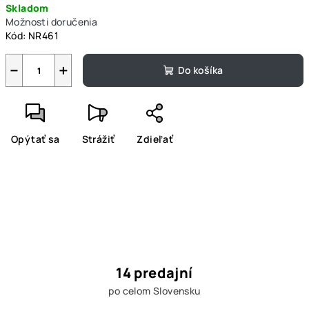
Skladom
cena:
Možnosti doručenia
Kód:
NR461
−
+
Do košíka
Opýtať sa
Strážiť
Zdieľať
14 predajní
po celom Slovensku