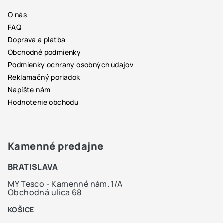
ä
O nás
t
FAQ
i
Doprava a platba
e
Obchodné podmienky
Podmienky ochrany osobných údajov
Reklamačný poriadok
Napíšte nám
Hodnotenie obchodu
Kamenné predajne
BRATISLAVA
MY Tesco - Kamenné nám. 1/A
Obchodná ulica 68
KOŠICE