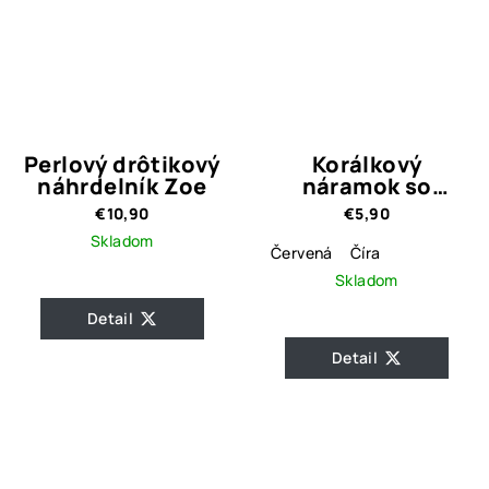
Perlový drôtikový
Korálkový
náhrdelník Zoe
náramok so
Srdiečkom - 3
€10,90
€5,90
farebné varianty
Skladom
Červená
Číra
Skladom
Detail
Detail