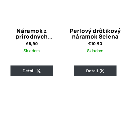
Náramok z
Perlový drôtikový
prírodných
náramok Selena
kameňov Hematit
€6,90
€10,90
White
Skladom
Skladom
Detail
Detail