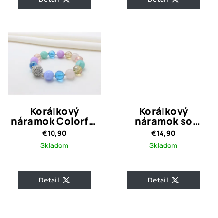
Korálkový
Korálkový
náramok Colorful
náramok so
Nella
srdiečkami Elissa
€10,90
€14,90
Black
Skladom
Skladom
Detail
Detail