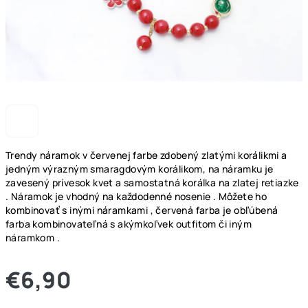
Trendy náramok v červenej farbe zdobený zlatými korálikmi a
jedným výrazným smaragdovým korálikom, na náramku je
zavesený prívesok kvet a samostatná korálka na zlatej retiazke
. Náramok je vhodný na každodenné nosenie . Môžete ho
kombinovať s inými náramkami , červená farba je obľúbená
farba kombinovateľná s akýmkoľvek outfitom či iným
náramkom .
€6,90
Jednotková