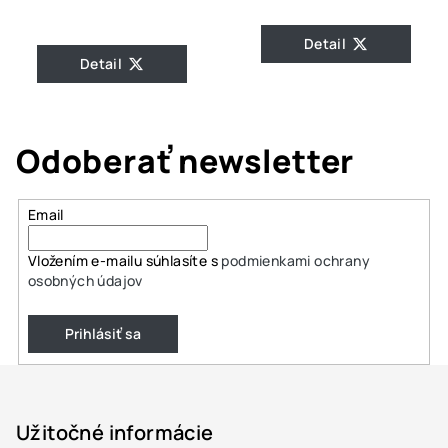
Detail
Detail
Odoberať newsletter
Email
Vložením e-mailu súhlasíte s
podmienkami ochrany
osobných údajov
Prihlásiť sa
Z
á
p
Užitočné informácie