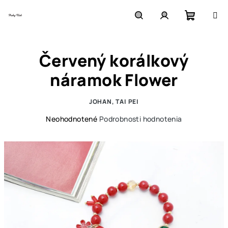
Prejsť
na
obsah
Nákupn
Hľadať
Prihlásenie
Červený korálkový
košík
náramok Flower
JOHAN, TAI PEI
Priemerné
Neohodnotené
Podrobnosti hodnotenia
hodnotenie
produktu
je
0,0
z
5
hviezdičiek.