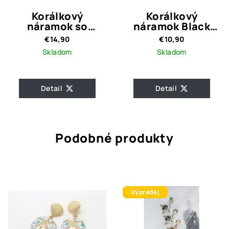
Korálkový
Korálkový
náramok so
náramok Black
srdiečkami Elissa
Nella
€14,90
€10,90
Green
Skladom
Skladom
Detail
Detail
Podobné produkty
Výpredaj