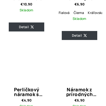
farebné varianty
€10,90
€6,90
Skladom
Fialová
Čierna
Kráľovská 
Skladom
Detail
Detail
Perličkový
Náramok z
náramok s
prírodných
príveskom / 3
kameňov Hematit
€4,90
€6,90
varianty
White