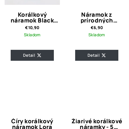
Korálkový
Náramok z
náramok Black
prírodných
Nella
kameňov Bennet
€10,90
€6,90
Skladom
Skladom
Detail
Detail
Číry korálkový
Žiarivé korálkové
náramok Lora
náramky - 5