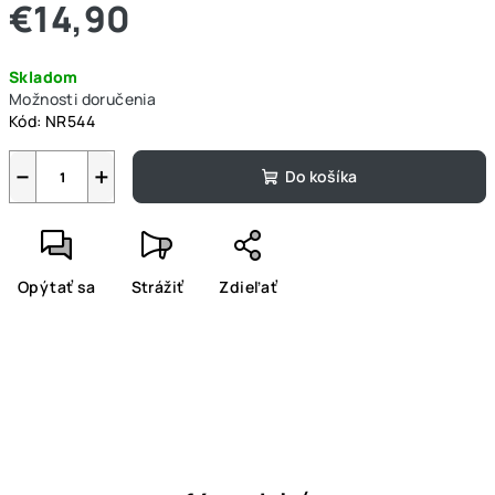
€14,90
Jednotková
Skladom
cena:
Možnosti doručenia
Kód:
NR544
−
+
Do košíka
Opýtať sa
Strážiť
Zdieľať