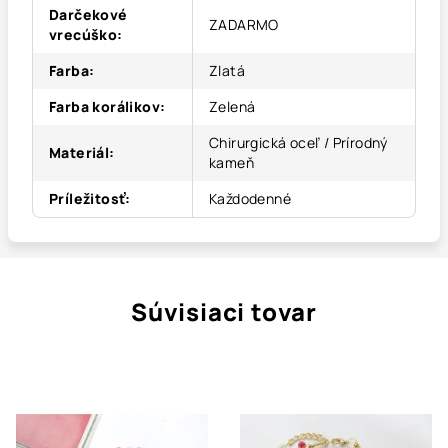
Darčekové
ZADARMO
vrecúško
:
Farba
:
Zlatá
Farba korálikov
:
Zelená
Chirurgická oceľ / Prírodný
Materiál
:
kameň
Príležitosť
:
Každodenné
Súvisiaci tovar