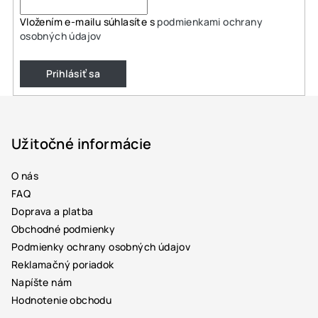
Vložením e-mailu súhlasíte s
podmienkami ochrany
osobných údajov
Prihlásiť sa
Z
á
p
Užitočné informácie
ä
O nás
t
FAQ
i
Doprava a platba
e
Obchodné podmienky
Podmienky ochrany osobných údajov
Reklamačný poriadok
Napíšte nám
Hodnotenie obchodu