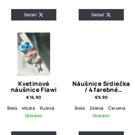
Detail
Detail
Kvetinové
Náušnice Srdiečka
náušnice Flawi
/ 4 farebné
varianty
€16,90
€9,90
Biela
Modrá
Ružová
Biela
Zelená
Červená
Či
Skladom
Skladom