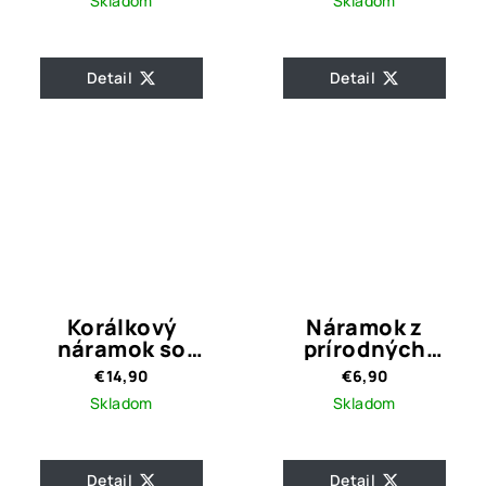
Skladom
Skladom
Detail
Detail
Korálkový
Náramok z
náramok so
prírodných
srdiečkami Elissa
kameňov Blaire
€14,90
€6,90
Green
Skladom
Skladom
Detail
Detail