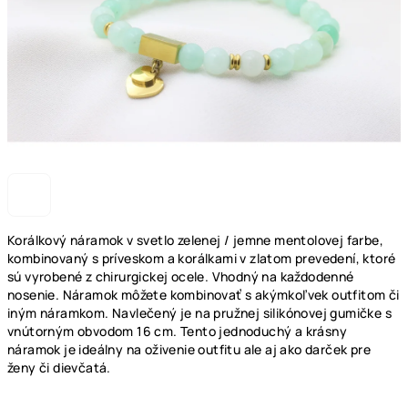
Korálkový náramok v svetlo zelenej / jemne mentolovej farbe,
kombinovaný s príveskom a korálkami v zlatom prevedení, ktoré
sú vyrobené z chirurgickej ocele. Vhodný na každodenné
nosenie. Náramok môžete kombinovať s akýmkoľvek outfitom či
iným náramkom. Navlečený je na pružnej silikónovej gumičke s
vnútorným obvodom 16 cm. Tento jednoduchý a krásny
náramok je ideálny na oživenie outfitu ale aj ako darček pre
ženy či dievčatá.