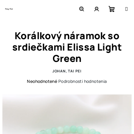
Prejsť
na
obsah
Nákupn
Hľadať
Prihlásenie
Korálkový náramok so
košík
srdiečkami Elissa Light
Green
JOHAN, TAI PEI
Priemerné
Neohodnotené
Podrobnosti hodnotenia
hodnotenie
produktu
je
0,0
z
5
hviezdičiek.