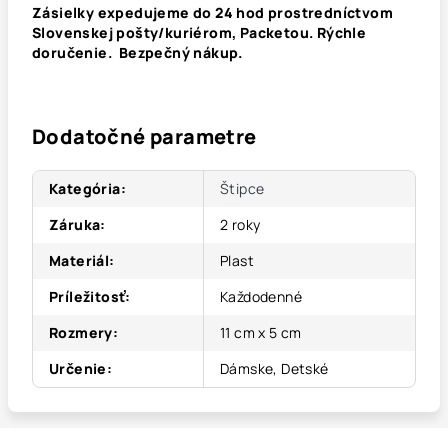
Zásielky expedujeme do 24 hod prostredníctvom
Slovenskej pošty/kuriérom, Packetou. Rýchle
doručenie. Bezpečný nákup.
Dodatočné parametre
Kategória
:
Štipce
Záruka
:
2 roky
Materiál
:
Plast
Príležitosť
:
Každodenné
Rozmery
:
11 cm x 5 cm
Určenie
:
Dámske, Detské