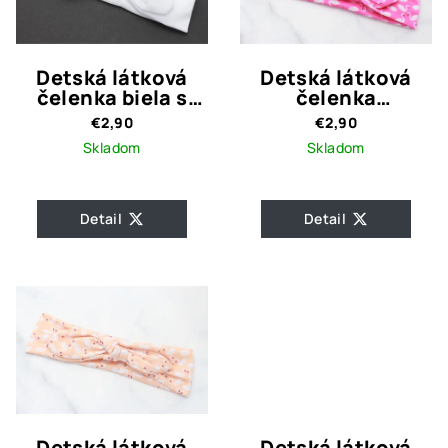
Detská látková
Detská látková
čelenka biela s
čelenka
uzlom
cyklámenová s
€2,90
€2,90
labuťami
Skladom
Skladom
Detail
Detail
Detská látková
Detská látková