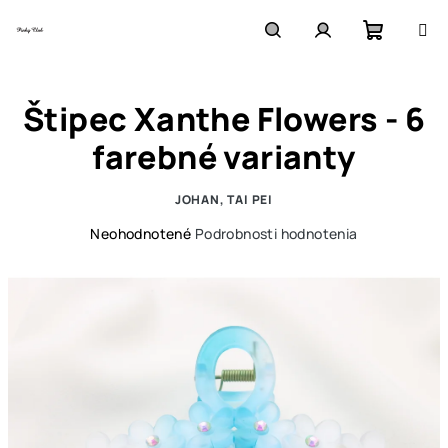
Prejsť
na
obsah
Nákupn
Hľadať
Prihlásenie
Štipec Xanthe Flowers - 6
košík
farebné varianty
JOHAN, TAI PEI
Priemerné
Neohodnotené
Podrobnosti hodnotenia
hodnotenie
produktu
je
0,0
z
5
hviezdičiek.