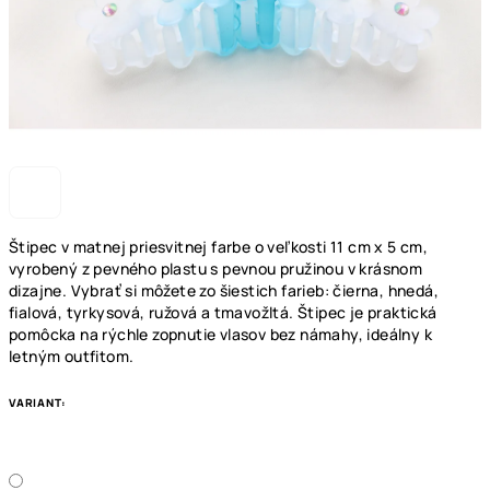
Štipec v matnej priesvitnej farbe o veľkosti 11 cm x 5 cm,
vyrobený z pevného plastu s pevnou pružinou v krásnom
dizajne. Vybrať si môžete zo šiestich farieb: čierna, hnedá,
fialová, tyrkysová, ružová a tmavožltá. Štipec je praktická
pomôcka na rýchle zopnutie vlasov bez námahy, ideálny k
letným outfitom.
VARIANT: