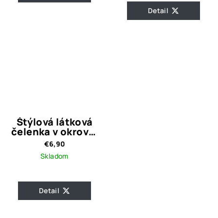
Detail
Štýlová látková
čelenka v okrovej
farbe
€6,90
Skladom
Detail