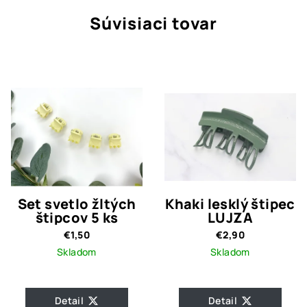
Súvisiaci tovar
Set svetlo žltých
Khaki lesklý štipec
štipcov 5 ks
LUJZA
€1,50
€2,90
Skladom
Skladom
Detail
Detail