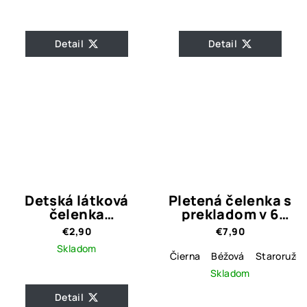
Detail
Detail
Detská látková
Pletená čelenka s
čelenka
prekladom v 6
svetloružová s
farbách
€2,90
€7,90
labuťami
Skladom
Čierna
Béžová
Staroružov
Skladom
Detail