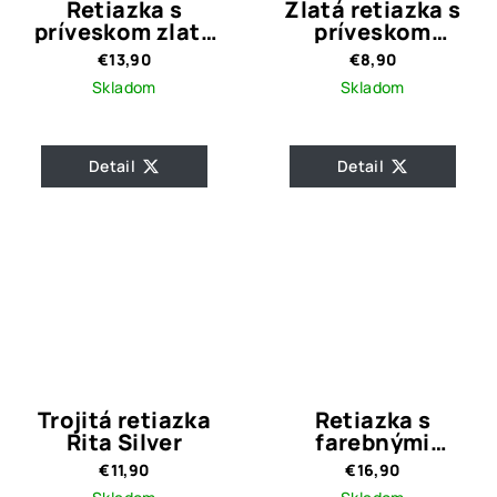
Retiazka s
Zlatá retiazka s
príveskom zlaté
príveskom
písmeno R
Kamienkový Psík
€13,90
€8,90
Skladom
Skladom
Detail
Detail
Trojitá retiazka
Retiazka s
Rita Silver
farebnými
príveskami Glory
€11,90
€16,90
Silver