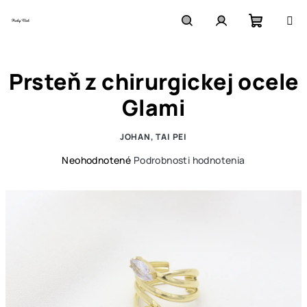
Prejsť
na
obsah
Nákupn
Hľadať
Prihlásenie
Prsteň z chirurgickej ocele
košík
Glami
JOHAN, TAI PEI
Priemerné
Neohodnotené
Podrobnosti hodnotenia
hodnotenie
produktu
je
0,0
z
5
hviezdičiek.