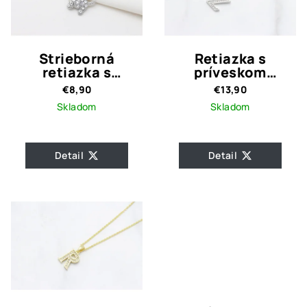
Strieborná
Retiazka s
retiazka s
príveskom
príveskom
strieborné
€8,90
€13,90
Kamienkový Psík
písmeno Z
Skladom
Skladom
Detail
Detail