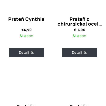
Prsteň Cynthia
Prsteň z
chirurgickej ocele
Shila Silver
€6,90
€13,90
Skladom
Skladom
Detail
Detail