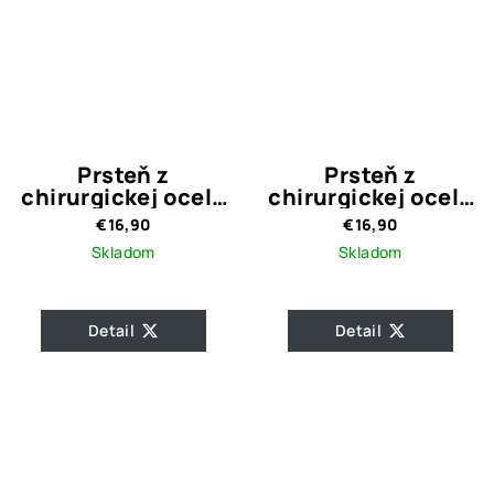
Prsteň z
Prsteň z
chirurgickej ocele
chirurgickej ocele
Gemma
Salma
€16,90
€16,90
Skladom
Skladom
Priemerné
hodnotenie
Detail
Detail
produktu
je
5,0
z
5
hviezdičiek.