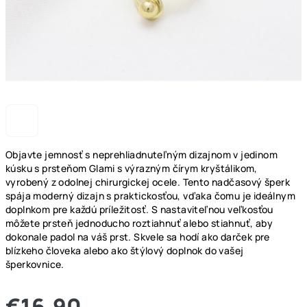
Objavte jemnosť s neprehliadnuteľným dizajnom v jedinom
kúsku s prsteňom Glami s výrazným čírym kryštálikom,
vyrobený z odolnej chirurgickej ocele. Tento nadčasový šperk
spája moderný dizajn s praktickosťou, vďaka čomu je ideálnym
doplnkom pre každú príležitosť. S nastaviteľnou veľkosťou
môžete prsteň jednoducho roztiahnuť alebo stiahnuť, aby
dokonale padol na váš prst. Skvele sa hodí ako darček pre
blízkeho človeka alebo ako štýlový doplnok do vašej
šperkovnice.
€16,90