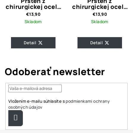
Prsteň z
Prsteň z
chirurgickej ocele
chirurgickej ocele
Crystal
Abby Silver
€13,90
€13,90
Skladom
Skladom
Detail
Detail
Odoberať newsletter
Vložením e-mailu súhlasíte s
podmienkami ochrany
osobných údajov
Prihlásiť
sa