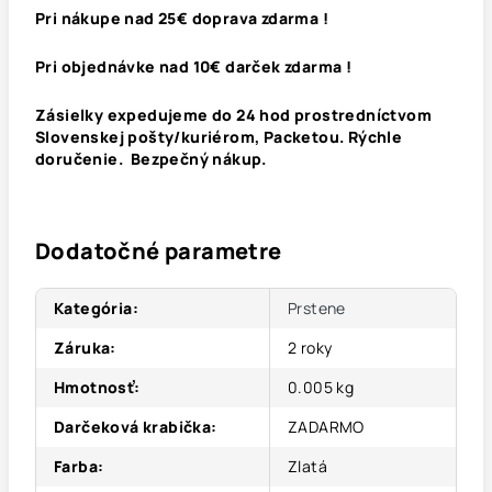
Pri nákupe nad 25€ doprava zdarma !
Pri objednávke nad 10€ darček zdarma !
Zásielky expedujeme do 24 hod prostredníctvom
Slovenskej pošty/kuriérom, Packetou. Rýchle
doručenie. Bezpečný nákup.
Dodatočné parametre
Kategória
:
Prstene
Záruka
:
2 roky
Hmotnosť
:
0.005 kg
Darčeková krabička
:
ZADARMO
Farba
:
Zlatá