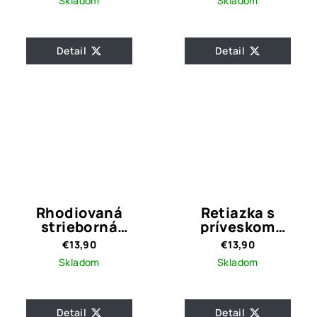
Skladom
Skladom
Detail
Detail
Rhodiovaná
Retiazka s
strieborná
príveskom
retiazka s
strieborné
€13,90
€13,90
korunkou
písmeno I
Skladom
Skladom
Detail
Detail