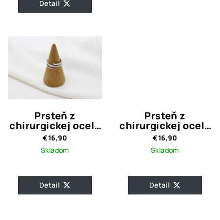
Detail
Prsteň z
Prsteň z
chirurgickej ocele
chirurgickej ocele
Strieborný Klinec
Flower Gold
€16,90
€16,90
Skladom
Skladom
Detail
Detail