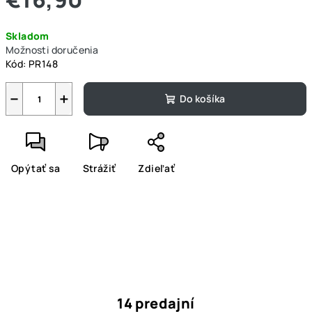
Jednotková
Skladom
cena:
Možnosti doručenia
Kód:
PR148
−
+
Do košíka
Opýtať sa
Strážiť
Zdieľať
14 predajní