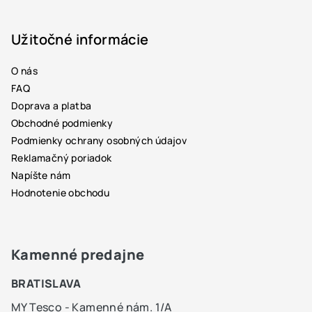
Z
á
p
Užitočné informácie
ä
O nás
t
FAQ
i
Doprava a platba
e
Obchodné podmienky
Podmienky ochrany osobných údajov
Reklamačný poriadok
Napíšte nám
Hodnotenie obchodu
Kamenné predajne
BRATISLAVA
MY Tesco - Kamenné nám. 1/A