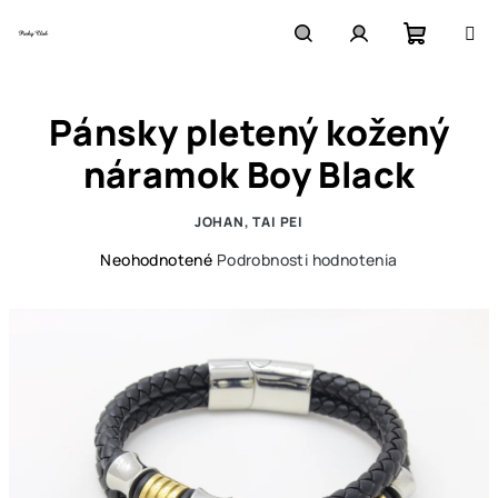
Prejsť
na
obsah
Nákupn
Hľadať
Prihlásenie
Pánsky pletený kožený
košík
náramok Boy Black
JOHAN, TAI PEI
Priemerné
Neohodnotené
Podrobnosti hodnotenia
hodnotenie
produktu
je
0,0
z
5
hviezdičiek.