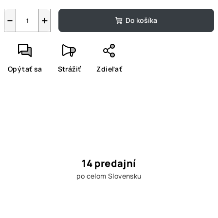
−
+
Do košíka
Opýtať sa
Strážiť
Zdieľať
14 predajní
po celom Slovensku