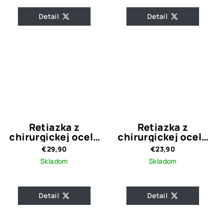
Detail
Detail
Retiazka z
Retiazka z
chirurgickej ocele
chirurgickej ocele
Bow
s príveskom
€29,90
€23,90
Hranaté Srdiečko
Skladom
Skladom
Detail
Detail