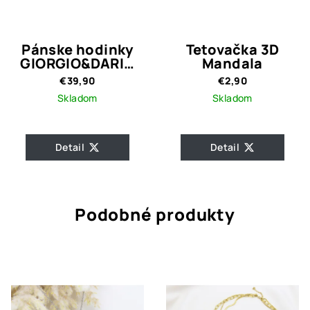
Pánske hodinky
Tetovačka 3D
GIORGIO&DARIO
Mandala
BLUE
€39,90
€2,90
Skladom
Skladom
Detail
Detail
Podobné produkty