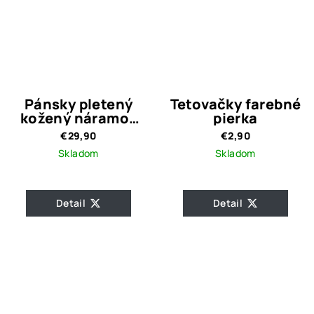
Pánsky pletený
Tetovačky farebné
kožený náramok
pierka
Joy Black
€29,90
€2,90
Skladom
Skladom
Detail
Detail