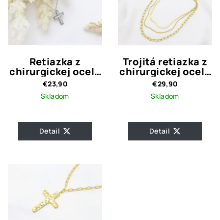
Retiazka z
Trojitá retiazka z
chirurgickej ocele
chirurgickej ocele
s príveskom Krížik
MOLA
€23,90
€29,90
002
Skladom
Skladom
Detail
Detail