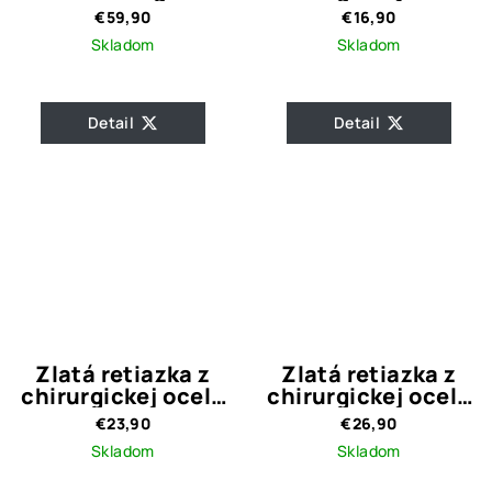
ocele AURORA
Farebné koráliky
€59,90
€16,90
GOLD
Skladom
Skladom
Detail
Detail
Zlatá retiazka z
Zlatá retiazka z
chirurgickej ocele
chirurgickej ocele
s príveskom Krížik
Liam
€23,90
€26,90
003
Skladom
Skladom