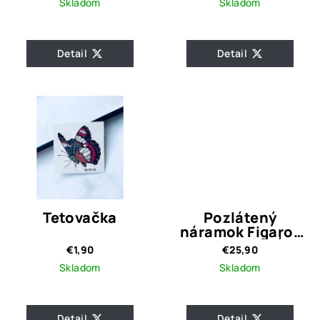
Skladom
Skladom
Detail
Detail
Tetovačka
Pozlátený
náramok Figaro/
Hrúbka 1cm/ Dĺžka
€1,90
€25,90
21,5 cm
Skladom
Skladom
Detail
Detail