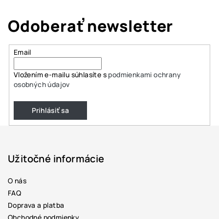
Odoberať newsletter
Email
Vložením e-mailu súhlasíte s
podmienkami ochrany
osobných údajov
Prihlásiť sa
Z
á
p
Užitočné informácie
ä
O nás
t
FAQ
i
Doprava a platba
e
Obchodné podmienky