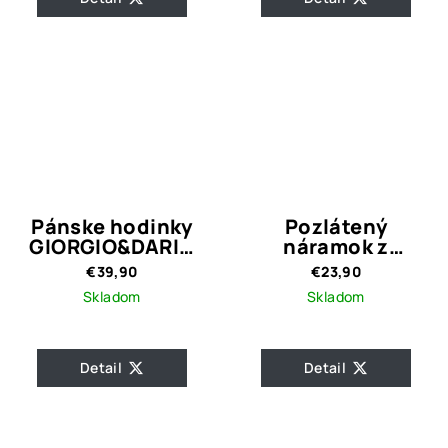
Pánske hodinky
Pozlátený
GIORGIO&DARIO
náramok z
003
chirurgickej ocele
€39,90
€23,90
/ Hrúbka 1 cm
Skladom
Skladom
Detail
Detail