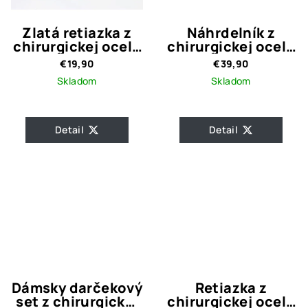
Zlatá retiazka z
Náhrdelník z
chirurgickej ocele
chirurgickej ocele
s príveskom Krížik
s čírymi kryštálmi
€19,90
€39,90
/ 7
BLOOM
Skladom
Skladom
Detail
Detail
Dámsky darčekový
Retiazka z
set z chirurgickej
chirurgickej ocele