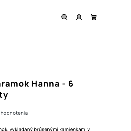
Hľadať
Prihlásenie
Nákupný
košík
ramok Hanna - 6
ty
 hodnotenia
ok, vykladaný brúsenými kamienkami v