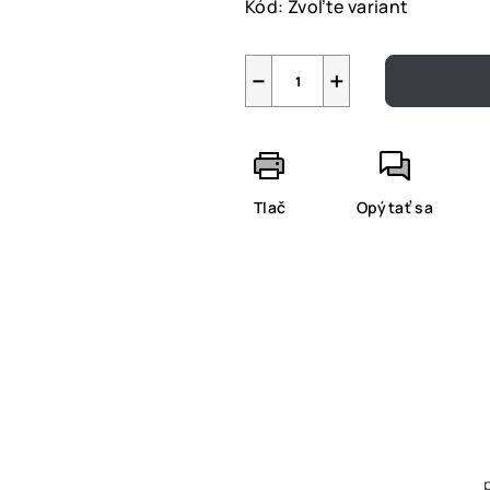
Kód:
Zvoľte variant
−
+
Tlač
Opýtať sa