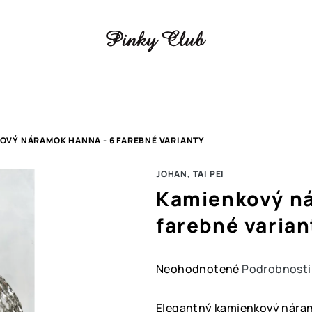
OVÝ NÁRAMOK HANNA - 6 FAREBNÉ VARIANTY
JOHAN, TAI PEI
Kamienkový ná
farebné varian
Priemerné
Neohodnotené
Podrobnosti
hodnotenie
produktu
Elegantný kamienkový náram