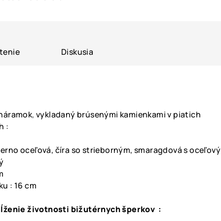
tenie
Diskusia
náramok
,
vykladaný brúsenými kamienkami v piatich
h :
čierno oceľová, číra so strieborným, smaragdová s oceľov
tý
m
u : 16 cm
ĺženie životnosti bižutérnych šperkov :