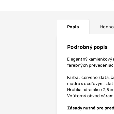
Popis
Hodno
Podrobný popis
Elegantný kamienkový
farebných prevedeniac
Farba : červeno zlatá, 
modra s oceľovým, zla
Hrúbka náramku : 2,5 c
Vnútorný obvod náramk
Zásady nutné pre pred