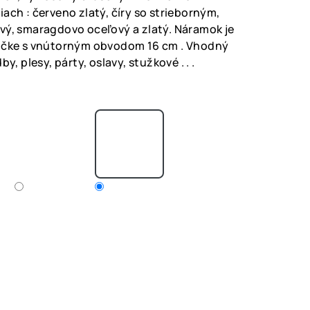
ach : červeno zlatý, číry so strieborným,
vý, smaragdovo oceľový a zlatý. Náramok je
mičke s vnútorným obvodom 16 cm . Vhodný
y, plesy, párty, oslavy, stužkové . . .