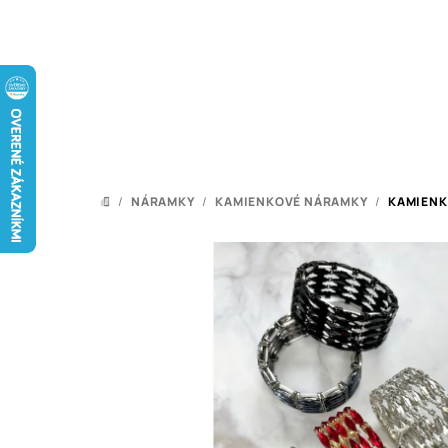
Prejsť
na
obsah
/
NÁRAMKY
/
KAMIENKOVÉ NÁRAMKY
/
KAMIENK
DOMOV