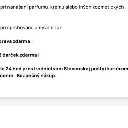
k pri nanášaní parfumu, krému alebo iných kozmetických
 pri sprchovaní, umývaní rúk
prava zdarma !
€ darček zdarma !
do 24 hod prostredníctvom Slovenskej pošty/kuriérom
učenie. Bezpečný nákup.