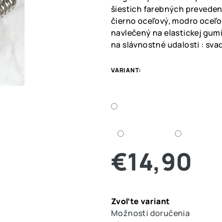
je
šiestich farebných prevedeni
0,0
čierno oceľový, modro oceľo
z
navlečený na elastickej gu
5
na slávnostné udalosti : svadb
hviezdičiek.
VARIANT:
€14,90
Jednotková
cena:
Zvoľte variant
Možnosti doručenia