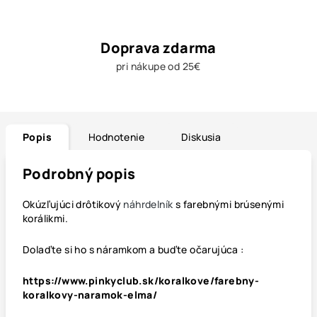
Doprava zdarma
pri nákupe od 25€
Popis
Hodnotenie
Diskusia
Podrobný popis
Okúzľujúci drôtikový
náhrdelník
s farebnými brúsenými
korálikmi.
Dolaďte si ho s náramkom a buďte očarujúca :
https://www.pinkyclub.sk/koralkove/farebny-
koralkovy-naramok-elma/