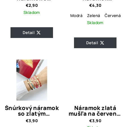
červenými
HVIEZDICA
€2,90
€4,30
korálkami
Skladom
Modrá
Zelená
Červená
Skladom
Detail
Detail
Šnúrkový náramok
Náramok zlatá
so zlatým
mušľa na červenej
srdiečkom / 6
gumičke
€3,90
€3,90
farieb