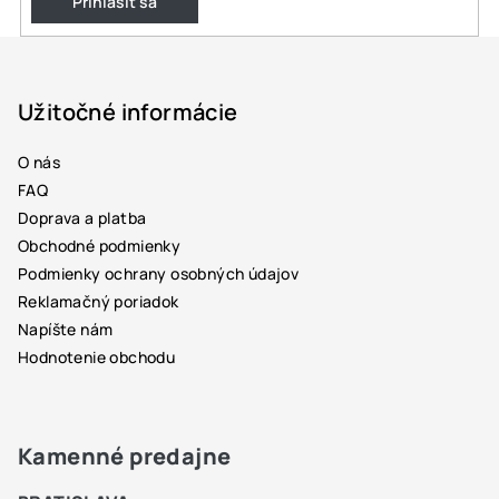
Prihlásiť sa
Z
á
p
Užitočné informácie
ä
O nás
t
FAQ
i
Doprava a platba
e
Obchodné podmienky
Podmienky ochrany osobných údajov
Reklamačný poriadok
Napíšte nám
Hodnotenie obchodu
Kamenné predajne