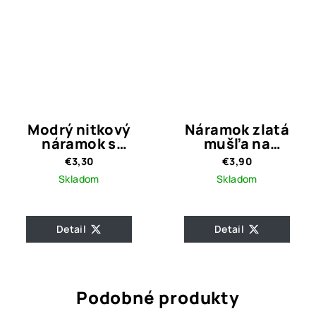
Modrý nitkový
Náramok zlatá
náramok s
mušľa na
korálikmi
marhuľovej
€3,30
€3,90
gumičke
Skladom
Skladom
Detail
Detail
Podobné produkty