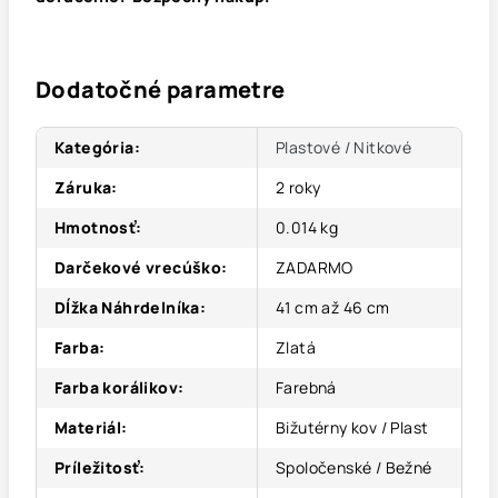
Dodatočné parametre
Kategória
:
Plastové / Nitkové
Záruka
:
2 roky
Hmotnosť
:
0.014 kg
Darčekové vrecúško
:
ZADARMO
Dĺžka Náhrdelníka
:
41 cm až 46 cm
Farba
:
Zlatá
Farba korálikov
:
Farebná
Materiál
:
Bižutérny kov / Plast
Príležitosť
:
Spoločenské / Bežné