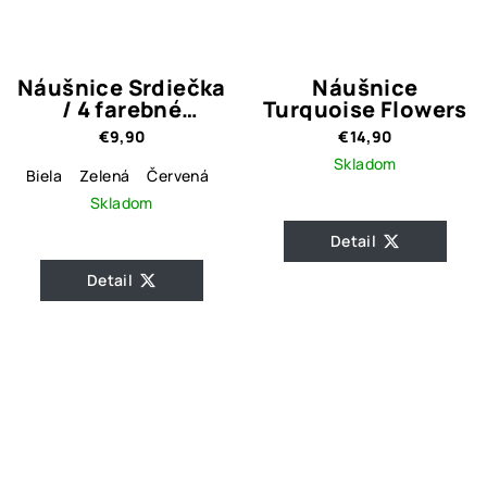
Náušnice Srdiečka
Náušnice
/ 4 farebné
Turquoise Flowers
varianty
€9,90
€14,90
Skladom
Biela
Zelená
Červená
Čierna
Skladom
Detail
Detail