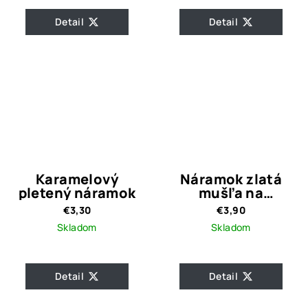
Detail
Detail
Karamelový
Náramok zlatá
pletený náramok
mušľa na
tyrkysovej
€3,30
€3,90
gumičke
Skladom
Skladom
Detail
Detail