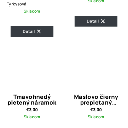
Skladom
Tyrkysová
Skladom
Detail
Detail
Tmavohnedý
Maslovo čierny
pletený náramok
prepletaný
náramok
€3,30
€3,30
Skladom
Skladom