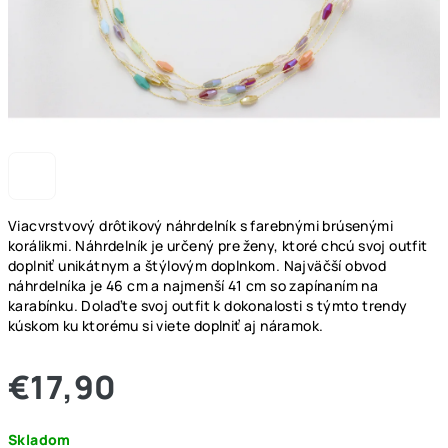
Viacvrstvový drôtikový náhrdelník s farebnými brúsenými
korálikmi. Náhrdelník je určený pre ženy, ktoré chcú svoj outfit
doplniť unikátnym a štýlovým doplnkom. Najväčší obvod
náhrdelníka je 46 cm a najmenší 41 cm so zapínaním na
karabínku. Dolaďte svoj outfit k dokonalosti s týmto trendy
kúskom ku ktorému si viete doplniť aj náramok.
€17,90
Jednotková
Skladom
cena: