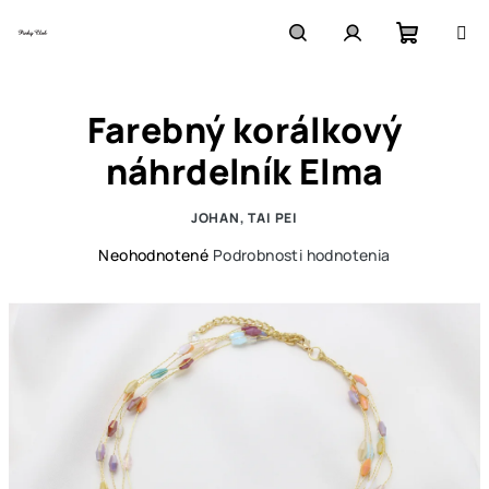
Prejsť
na
obsah
Nákupn
Hľadať
Prihlásenie
Farebný korálkový
košík
náhrdelník Elma
JOHAN, TAI PEI
Priemerné
Neohodnotené
Podrobnosti hodnotenia
hodnotenie
produktu
je
0,0
z
5
hviezdičiek.