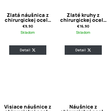
Zlatá náušnica z
Zlaté kruhy z
chirurgickej ocele
chirurgickej ocele
Kamienok
s guličkami / 1,4
€9,90
€16,90
cm
Skladom
Skladom
Detail
Detail
Visiace náušnice z
Náušnice z