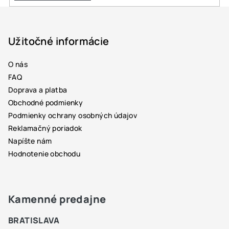
Z
á
p
Užitočné informácie
ä
O nás
t
FAQ
i
Doprava a platba
e
Obchodné podmienky
Podmienky ochrany osobných údajov
Reklamačný poriadok
Napíšte nám
Hodnotenie obchodu
Kamenné predajne
BRATISLAVA