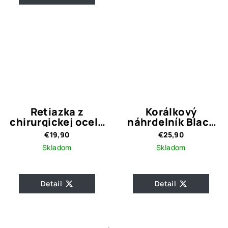
Retiazka z
Korálkový
chirurgickej ocele
náhrdelník Black
s okrúhlym
Bow
€19,90
€25,90
príveskom MOE
Skladom
Skladom
Detail
Detail