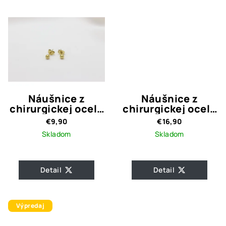
5,0
z
5
hviezdičiek.
Náušnice z
Náušnice z
chirurgickej ocele
chirurgickej ocele
Guličky
Tiffany
€9,90
€16,90
Skladom
Skladom
Detail
Detail
Výpredaj