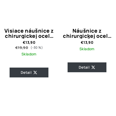
Visiace náušnice z
Náušnice z
chirurgickej ocele
chirurgickej ocele
CC
Strom Života
€13,90
€13,90
€19,90
(–30 %)
Skladom
Skladom
Detail
Detail