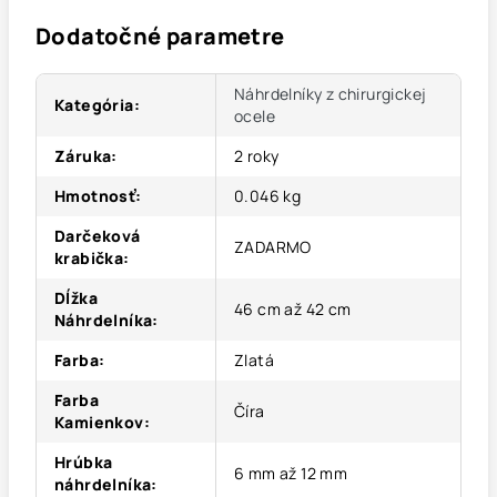
Dodatočné parametre
Náhrdelníky z chirurgickej
Kategória
:
ocele
Záruka
:
2 roky
Hmotnosť
:
0.046 kg
Darčeková
ZADARMO
krabička
:
Dĺžka
46 cm až 42 cm
Náhrdelníka
:
Farba
:
Zlatá
Farba
Číra
Kamienkov
:
Hrúbka
6 mm až 12 mm
náhrdelníka
: