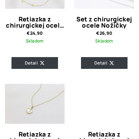
Retiazka z
Set z chirurgickej
chirurgickej ocele
ocele Nožičky
LOVELY
€24,90
€26,90
Skladom
Skladom
Detail
Detail
Retiazka z
Retiazka z