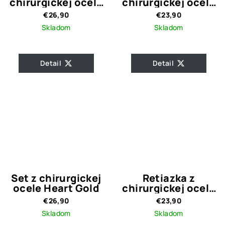
chirurgickej ocele
chirurgickej ocele
Srdce s kľúčom
s príveskom Krížik
€26,90
€23,90
002
Skladom
Skladom
Detail
Detail
Set z chirurgickej
Retiazka z
ocele Heart Gold
chirurgickej ocele
s príveskom
€26,90
€23,90
Crystal Heart Gold
Skladom
Skladom