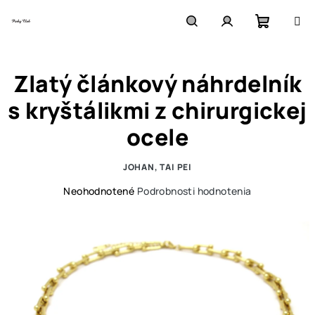
Prejsť
na
obsah
Nákupn
Hľadať
Prihlásenie
Zlatý článkový náhrdelník
košík
s kryštálikmi z chirurgickej
ocele
JOHAN, TAI PEI
Priemerné
Neohodnotené
Podrobnosti hodnotenia
hodnotenie
produktu
je
0,0
z
5
hviezdičiek.