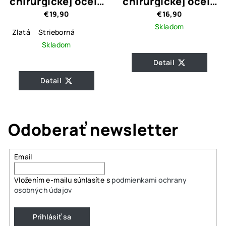
chirurgickej ocele
chirurgickej ocele
Peyson-dve
SELYA
€19,90
€16,90
farebné
Skladom
prevedenia
Zlatá
Strieborná
Skladom
Detail
Detail
Odoberať newsletter
Email
Vložením e-mailu súhlasíte s
podmienkami ochrany
osobných údajov
Prihlásiť sa