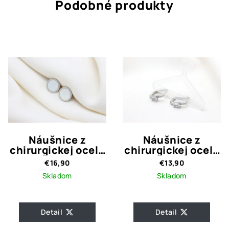
Podobné produkty
Náušnice z
Náušnice z
chirurgickej ocele
chirurgickej ocele
Melly
Tery
€16,90
€13,90
Skladom
Skladom
Priemerné
hodnotenie
Detail
Detail
produktu
je