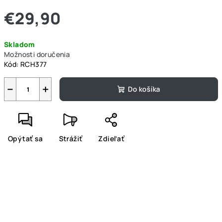
€29,90
Jednotková
Skladom
cena:
Možnosti doručenia
Kód:
RCH377
−
+
Do košíka
Opýtať sa
Strážiť
Zdieľať