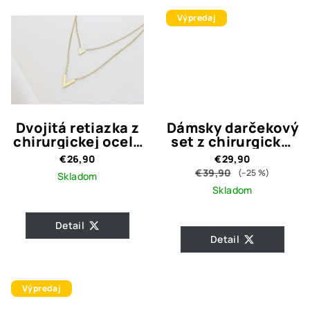
Výpredaj
Dvojitá retiazka z
Dámsky darčekový
chirurgickej ocele
set z chirurgickej
SAMBA GOLD
ocele FOUR-LEAF
€26,90
€29,90
CLOVER GOLD
€39,90
(–25 %)
Skladom
Skladom
Detail
Detail
Výpredaj