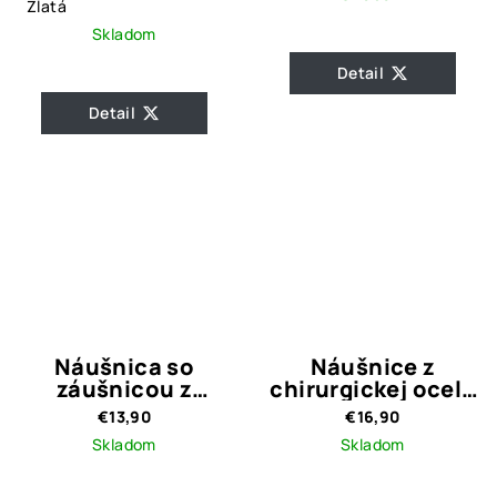
Zlatá
Skladom
Detail
Detail
Náušnica so
Náušnice z
záušnicou z
chirurgickej ocele
chirurgickej ocele
Estefania Gold
€13,90
€16,90
BEY
Skladom
Skladom