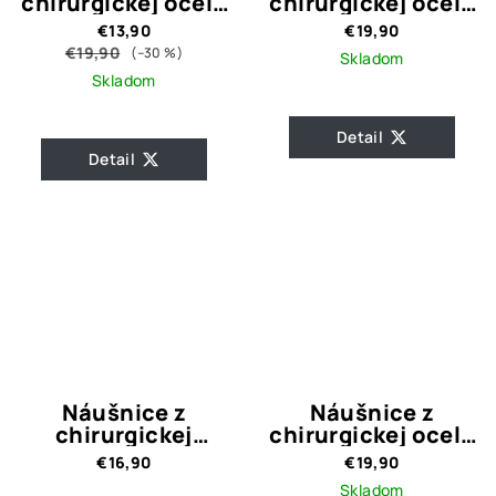
chirurgickej ocele
chirurgickej ocele
CC
Hoops Lie
€13,90
€19,90
€19,90
(–30 %)
Skladom
Skladom
Detail
Detail
Náušnice z
Náušnice z
chirurgickej
chirurgickej ocele
zatočené kruhy
DOUBLE HEART
€16,90
€19,90
Skladom