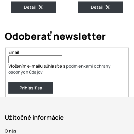
Detail
Detail
Odoberať newsletter
Email
Vložením e-mailu súhlasíte s
podmienkami ochrany
osobných údajov
Prihlásiť sa
Z
á
p
Užitočné informácie
ä
O nás