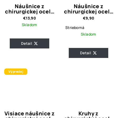
Náušnice z
Náušnice z
chirurgickej ocele
chirurgickej ocele
Tery
Crystal
€13,90
€9,90
Skladom
Strieborná
Skladom
Detail
Detail
Výpredaj
Visiace náušnice z
Kruhy z