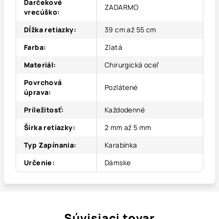
Darčekové
ZADARMO
vrecúško
:
Dĺžka retiazky
:
39 cm až 55 cm
Farba
:
Zlatá
Materiál
:
Chirurgická oceľ
Povrchová
Pozlátené
úprava
:
Príležitosť
:
Každodenné
Šírka retiazky
:
2 mm až 5 mm
Typ Zapínania
:
Karabínka
Určenie
:
Dámske
Súvisiaci tovar