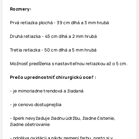
Rozmery:
Prvá retiazka plochá - 39 cm dlhá a 3 mm hrubá
Druhá retiazka - 45 cm dlhá a 2 mm hrubá
Tretia retiazka - 50 cm dlhá a 5 mm hrubá
Možnosť predĺženia s nastaviteľnou retiazkou až o 5 cm.
Prečo uprednostniť chirurgickú oceľ :
- je mimoriadne trendová a žiadaná
- je cenovo dostupnejšia
- šperk nevyžaduje žiadnu údržbu, žiadne čistenie,
žiadne ošetrovanie
- odoláva oxidácii a nikdy nemení farbu, preto si v