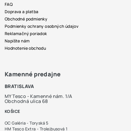
t
FAQ
i
Doprava a platba
e
Obchodné podmienky
Podmienky ochrany osobných údajov
Reklamačný poriadok
Napíšte nám
Hodnotenie obchodu
Kamenné predajne
BRATISLAVA
MY Tesco - Kamenné nám. 1/A
Obchodná ulica 68
KOŠICE
OC Galéria - Toryská 5
HM Tesco Extra - Trolejbusová 1