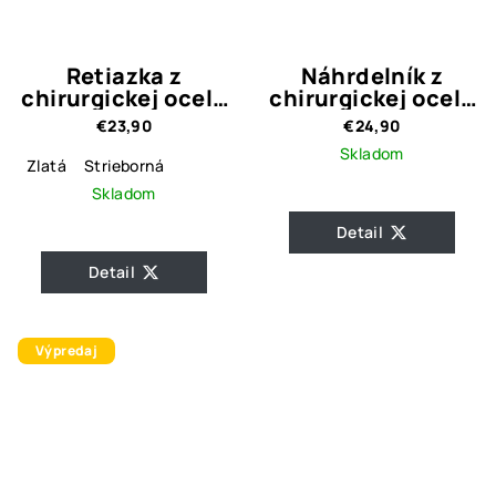
Retiazka z
Náhrdelník z
chirurgickej ocele
chirurgickej ocele
s príveskom
Black&White
€23,90
€24,90
Crystal Heart
Flower
Skladom
Zlatá
Strieborná
Skladom
Detail
Detail
Výpredaj