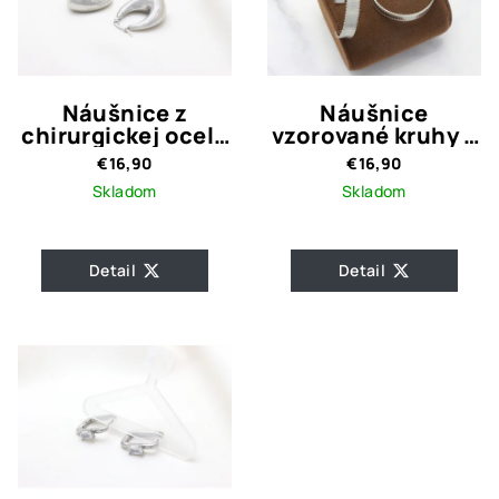
Náušnice z
Náušnice
chirurgickej ocele
vzorované kruhy z
BERIA
chirurgickej ocele
€16,90
€16,90
Skladom
Skladom
Detail
Detail