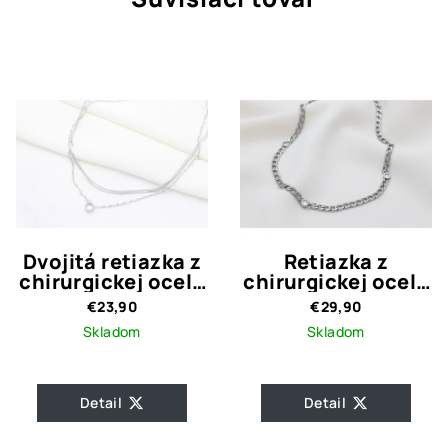
Dvojitá retiazka z
Retiazka z
chirurgickej ocele
chirurgickej ocele
Eleonora Silver
Three Crystal
€23,90
€29,90
Skladom
Skladom
Detail
Detail