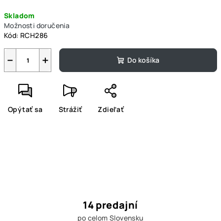
Jednotková
Skladom
cena:
Možnosti doručenia
Kód:
RCH286
−
+
Do košíka
Opýtať sa
Strážiť
Zdieľať
14 predajní
po celom Slovensku