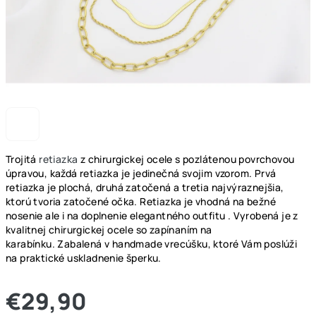
Trojitá
retiazka
z chirurgickej ocele s pozlátenou povrchovou
úpravou, každá retiazka je jedinečná svojim vzorom. Prvá
retiazka je plochá, druhá zatočená a tretia najvýraznejšia,
ktorú tvoria zatočené očka. Retiazka je vhodná na bežné
nosenie ale i na doplnenie elegantného outfitu . Vyrobená je z
kvalitnej chirurgickej ocele so zapínaním na
karabínku.
Zabalená v handmade vrecúšku, ktoré Vám poslúži
na praktické uskladnenie šperku.
€29,90