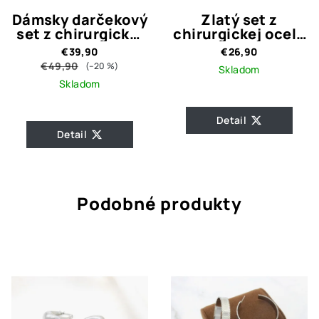
Dámsky darčekový
Zlatý set z
set z chirurgickej
chirurgickej ocele
ocele FATYMA
Nota
€39,90
€26,90
GOLD
€49,90
(–20 %)
Skladom
Skladom
Detail
Detail
Podobné produkty