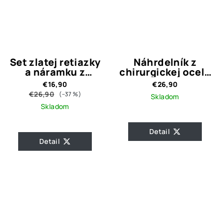
Set zlatej retiazky
Náhrdelník z
a náramku z
chirurgickej ocele
chirurgickej ocele
VANESS
€16,90
€26,90
Funny
€26,90
(–37 %)
Skladom
Skladom
Detail
Detail