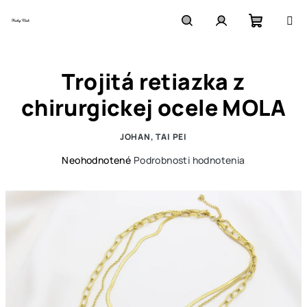
Prejsť
na
obsah
Nákupn
Hľadať
Prihlásenie
Trojitá retiazka z
košík
chirurgickej ocele MOLA
JOHAN, TAI PEI
Priemerné
Neohodnotené
Podrobnosti hodnotenia
hodnotenie
produktu
je
0,0
z
5
hviezdičiek.