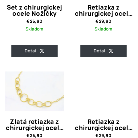
Set z chirurgickej
Retiazka z
ocele Nožičky
chirurgickej ocele
SIX FLOWERS
€26,90
€29,90
Skladom
Skladom
Detail
Detail
Zlatá retiazka z
Retiazka z
chirurgickej ocele
chirurgickej ocele
Liam
s príveskom LIANA
€26,90
€29,90