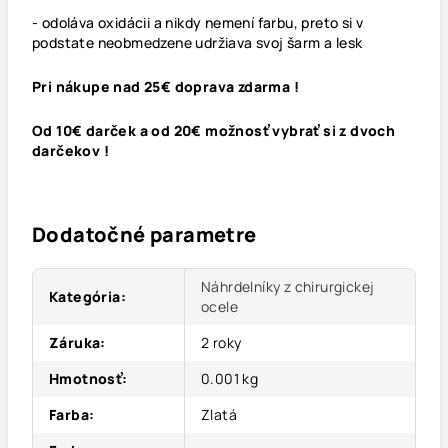
- odoláva oxidácii a nikdy nemení farbu, preto si v
podstate neobmedzene udržiava svoj šarm a lesk
Pri nákupe nad 25€ doprava zdarma !
Od 10€ darček a od 20€ možnosť vybrať si z dvoch
darčekov !
Dodatočné parametre
Náhrdelníky z chirurgickej
Kategória
:
ocele
Záruka
:
2 roky
Hmotnosť
:
0.001 kg
Farba
:
Zlatá