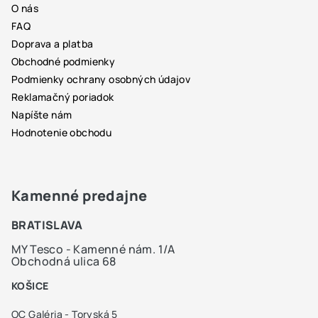
O nás
t
FAQ
i
Doprava a platba
e
Obchodné podmienky
Podmienky ochrany osobných údajov
Reklamačný poriadok
Napíšte nám
Hodnotenie obchodu
Kamenné predajne
BRATISLAVA
MY Tesco - Kamenné nám. 1/A
Obchodná ulica 68
KOŠICE
OC Galéria - Toryská 5