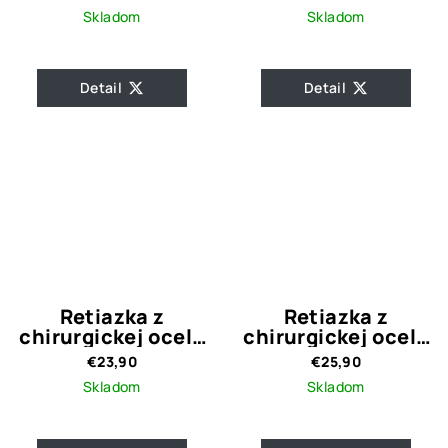
GOLD
Skladom
Skladom
Detail
Detail
Retiazka z
Retiazka z
chirurgickej ocele
chirurgickej ocele
s príveskom
Crystal Drops
€23,90
€25,90
Crystal Heart Gold
Skladom
Skladom