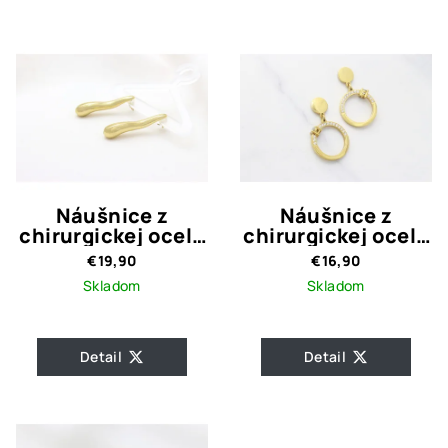
Náušnice z
Náušnice z
chirurgickej ocele
chirurgickej ocele
Jamy
Ring Gold
€19,90
€16,90
Skladom
Skladom
Detail
Detail