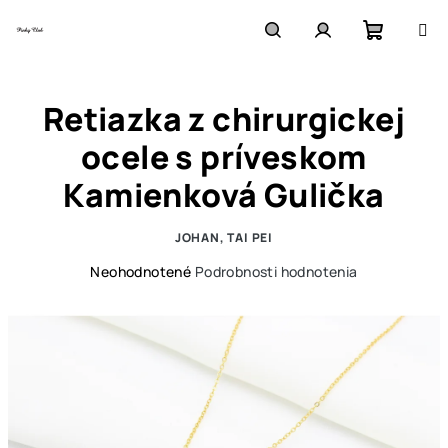
Prejsť
na
obsah
Nákupn
Hľadať
Prihlásenie
Retiazka z chirurgickej
košík
ocele s príveskom
Kamienková Gulička
JOHAN, TAI PEI
Priemerné
Neohodnotené
Podrobnosti hodnotenia
hodnotenie
produktu
je
0,0
z
5
hviezdičiek.