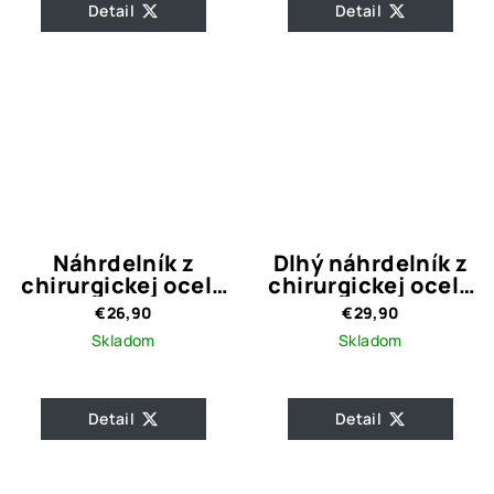
Detail
Detail
Náhrdelník z
Dlhý náhrdelník z
chirurgickej ocele
chirurgickej ocele
VANESS
DROPS
€26,90
€29,90
Skladom
Skladom
Detail
Detail