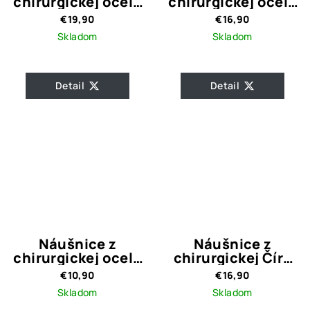
chirurgickej ocele
chirurgickej ocele
Circle Gold
Circle Crystal
€19,90
€16,90
Gold
Skladom
Skladom
Detail
Detail
Náušnice z
Náušnice z
chirurgickej ocele
chirurgickej Číre
Butterfly
Srdce
€10,90
€16,90
Skladom
Skladom