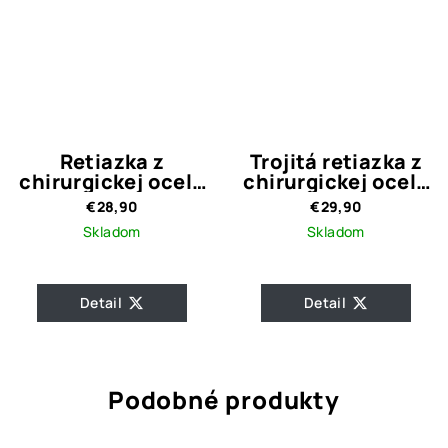
Retiazka z
Trojitá retiazka z
chirurgickej ocele
chirurgickej ocele
Tamey
MOLA 2
€28,90
€29,90
Skladom
Skladom
Detail
Detail
Podobné produkty