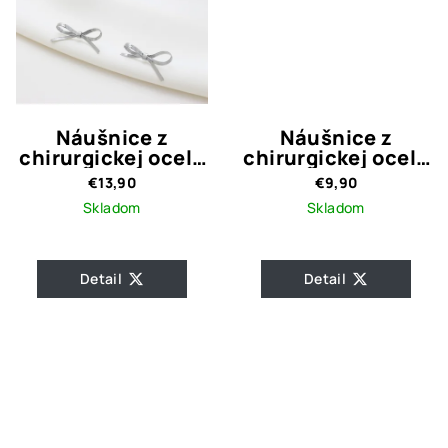
Náušnice z
Náušnice z
chirurgickej ocele
chirurgickej ocele
Mašle
White Flower
€13,90
€9,90
Skladom
Skladom
Priemerné
hodnotenie
Detail
Detail
produktu
je
5,0
z
5
hviezdičiek.