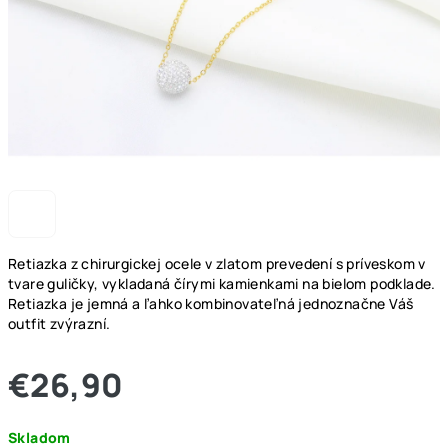
Retiazka z chirurgickej ocele v zlatom prevedení s príveskom v
tvare guličky, vykladaná čírymi kamienkami na bielom podklade.
Retiazka je jemná a ľahko kombinovateľná jednoznačne Váš
outfit zvýrazní.
€26,90
Jednotková
Skladom
cena: