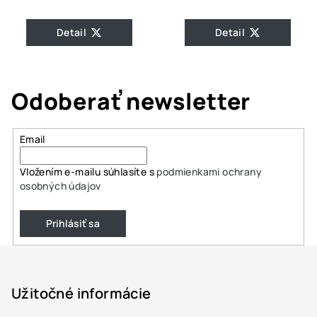
Detail
Detail
Odoberať newsletter
Email
Vložením e-mailu súhlasíte s
podmienkami ochrany
osobných údajov
Prihlásiť sa
Z
á
p
Užitočné informácie
ä