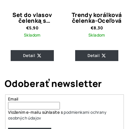
Set do vlasov
Trendy korálková
čelenka s
čelenka-Oceľová
gumičkou / Žltá so
€5,90
€8,30
zlatými bodkami
Skladom
Skladom
Detail
Detail
Odoberať newsletter
Email
Vložením e-mailu súhlasíte s
podmienkami ochrany
osobných údajov