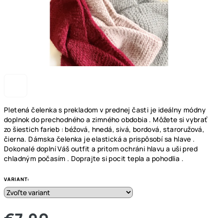
Pletená čelenka s prekladom v prednej časti je ideálny módny
doplnok do prechodného a zimného obdobia . Môžete si vybrať
zo šiestich farieb : béžová, hnedá, sivá, bordová, staroružová,
čierna. Dámska čelenka je elastická a prispôsobí sa hlave .
Dokonalé doplní Váš outfit a pritom ochráni hlavu a uši pred
chladným počasím . Doprajte si pocit tepla a pohodlia .
VARIANT: