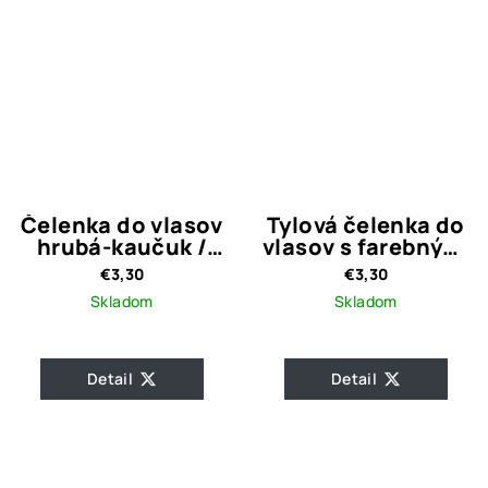
Čelenka do vlasov
Tylová čelenka do
hrubá-kaučuk /
vlasov s farebnými
čierna
bambulkami-
€3,30
€3,30
Ružová
Skladom
Skladom
Detail
Detail