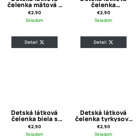
čelenka mätová s
čelenka
uzlom
cyklámenová s
€2,90
€2,90
labuťami
Skladom
Skladom
Detail
Detail
Detská látková
Detská látková
čelenka biela s
čelenka tyrkysová
uzlom
s labuťami
€2,90
€2,90
Skladom
Skladom