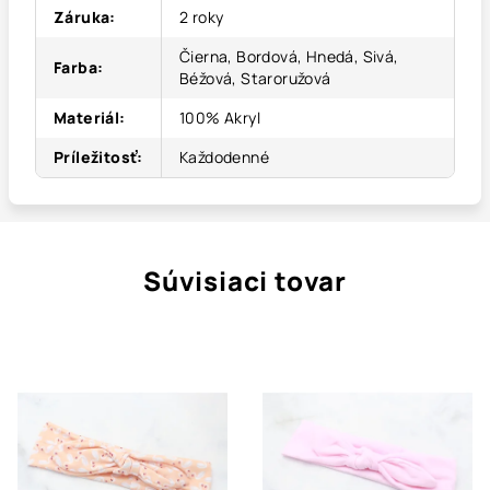
Záruka
:
2 roky
Čierna, Bordová, Hnedá, Sivá,
Farba
:
Béžová, Staroružová
Materiál
:
100% Akryl
Príležitosť
:
Každodenné
Súvisiaci tovar