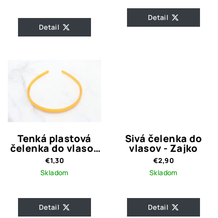
Detail
Detail
Tenká plastová
Sivá čelenka do
čelenka do vlasov
vlasov - Zajko
/ oranžová
€1,30
€2,90
Skladom
Skladom
Detail
Detail