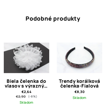
Podobné produkty
Biela čelenka do
Trendy korálková
vlasov s výrazným
čelenka-Fialová
bielym kvetom
€2,64
€8,30
€2,90
(–8 %)
Skladom
Skladom