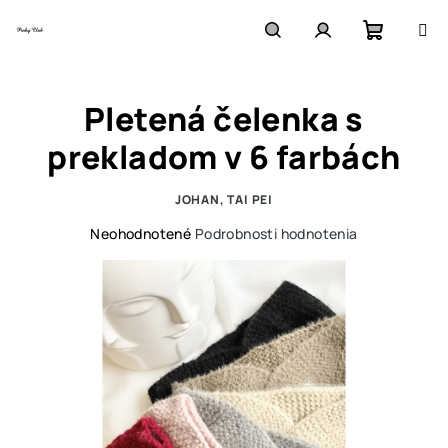
Prejsť
na
obsah
Nákupn
Hľadať
Prihlásenie
Pletená čelenka s
košík
prekladom v 6 farbách
JOHAN, TAI PEI
Priemerné
Neohodnotené
Podrobnosti hodnotenia
hodnotenie
produktu
je
0,0
z
5
hviezdičiek.