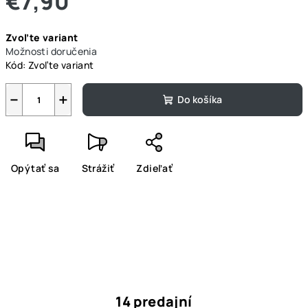
€7,90
Jednotková
Zvoľte variant
cena:
Možnosti doručenia
Kód:
Zvoľte variant
−
+
Do košíka
Opýtať sa
Strážiť
Zdieľať
14 predajní