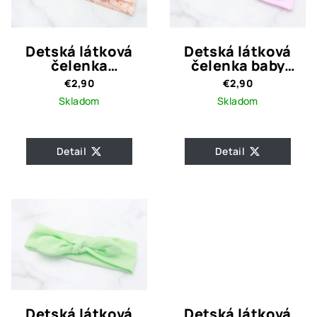
Detská látková
Detská látková
čelenka
čelenka baby
marhuľová s
ružová s uzlom
€2,90
€2,90
labuťami
Skladom
Skladom
Detail
Detail
Detská látková
Detská látková