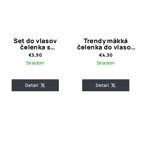
Set do vlasov
Trendy mäkká
čelenka s
čelenka do vlasov
gumičkou / Modrá
/ tyrkysová
€5,90
€4,30
s bodkami
Skladom
Skladom
Detail
Detail