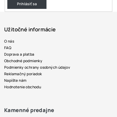
Prihlásiť sa
Z
á
p
Užitočné informácie
ä
O nás
t
FAQ
i
Doprava a platba
e
Obchodné podmienky
Podmienky ochrany osobných údajov
Reklamačný poriadok
Napíšte nám
Hodnotenie obchodu
Kamenné predajne