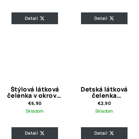
Detail
Detail
Štýlová látková
Detská látková
čelenka v okrovej
čelenka
farbe
svetloružová s
€6,90
€2,90
labuťami
Skladom
Skladom
Detail
Detail