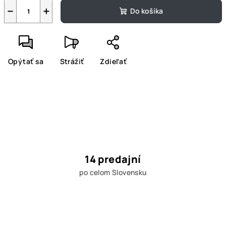
−
+
Do košíka
Opýtať sa
Strážiť
Zdieľať
14 predajní
po celom Slovensku