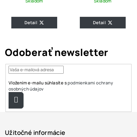
Skladom
Skladom
Detail
Detail
Odoberať newsletter
Vložením e-mailu súhlasíte s
podmienkami ochrany
osobných údajov
Prihlásiť
sa
Z
á
p
Užitočné informácie