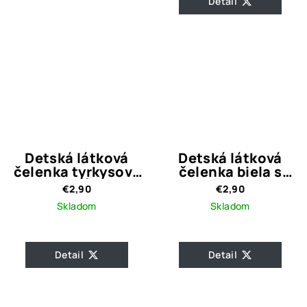
Detail
Detská látková
Detská látková
čelenka tyrkysová
čelenka biela s
s labuťami
uzlom
€2,90
€2,90
Skladom
Skladom
Detail
Detail