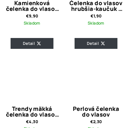
Kamienková
Čelenka do vlasov
čelenka do vlasov
hrubšia-kaučuk /
Gray with Pearls
oranžová
€9,90
€1,90
Skladom
Skladom
Detail
Detail
Trendy mäkká
Perlová čelenka
čelenka do vlasov
do vlasov
/ cyklámenovo
€4,30
€2,30
fialová