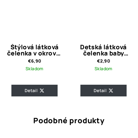
Štýlová látková
Detská látková
čelenka v okrovej
čelenka baby
farbe
ružová s uzlom
€6,90
€2,90
Skladom
Skladom
Detail
Detail
Podobné produkty