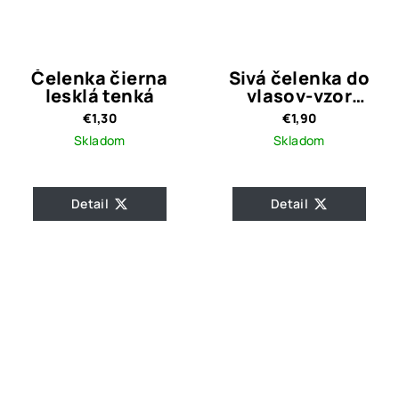
Čelenka čierna
Sivá čelenka do
lesklá tenká
vlasov-vzor
retiazka
€1,30
€1,90
Skladom
Skladom
Detail
Detail