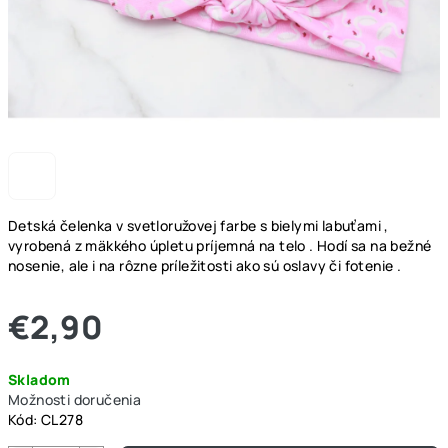
Detská čelenka v svetloružovej farbe s bielymi labuťami ,
vyrobená z mäkkého úpletu príjemná na telo . Hodí sa na bežné
nosenie, ale i na rôzne príležitosti ako sú oslavy či fotenie .
€2,90
Jednotková
Skladom
cena:
Možnosti doručenia
Kód:
CL278