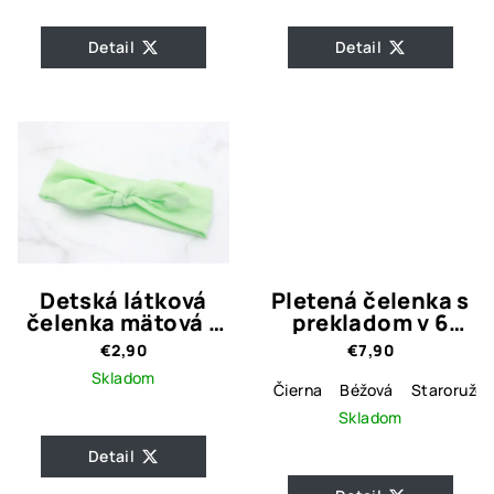
Detail
Detail
Detská látková
Pletená čelenka s
čelenka mätová s
prekladom v 6
uzlom
farbách
€2,90
€7,90
Skladom
Čierna
Béžová
Staroružov
Skladom
Detail