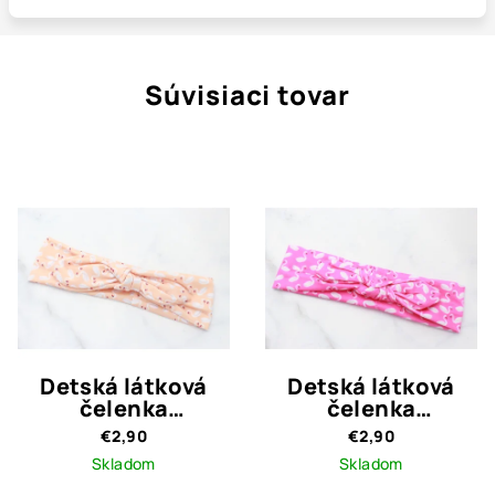
Súvisiaci tovar
Detská látková
Detská látková
čelenka
čelenka
marhuľová s
cyklámenová s
€2,90
€2,90
labuťami
labuťami
Skladom
Skladom