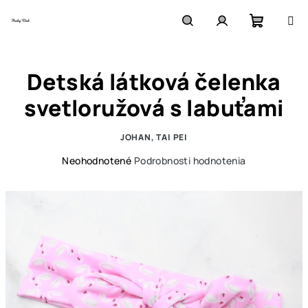
Prejsť
na
obsah
Nákupn
Hľadať
Prihlásenie
Detská látková čelenka
košík
svetloružová s labuťami
JOHAN, TAI PEI
Priemerné
Neohodnotené
Podrobnosti hodnotenia
hodnotenie
produktu
je
0,0
z
5
hviezdičiek.