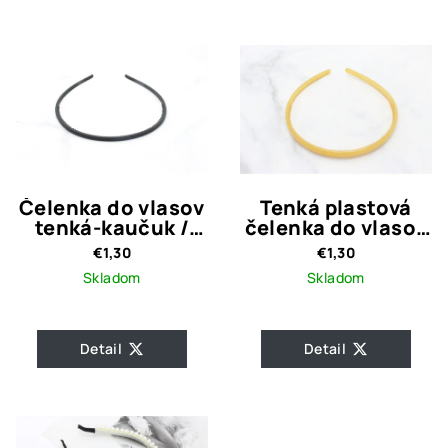
Čelenka do vlasov
Tenká plastová
tenká-kaučuk /
čelenka do vlasov
čierna
/ béžová
€1,30
€1,30
Skladom
Skladom
Detail
Detail