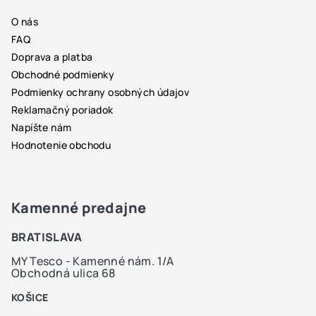
ä
O nás
t
FAQ
i
Doprava a platba
e
Obchodné podmienky
Podmienky ochrany osobných údajov
Reklamačný poriadok
Napíšte nám
Hodnotenie obchodu
Kamenné predajne
BRATISLAVA
MY Tesco - Kamenné nám. 1/A
Obchodná ulica 68
KOŠICE