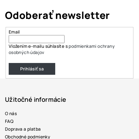
Odoberať newsletter
Email
Vložením e-mailu súhlasíte s
podmienkami ochrany
osobných údajov
Prihlásiť sa
Z
á
p
Užitočné informácie
ä
O nás
t
FAQ
i
Doprava a platba
e
Obchodné podmienky