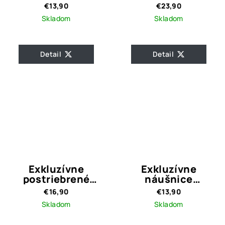
Silver
with Pearl Red
€13,90
€23,90
Skladom
Skladom
Detail
Detail
Exkluzívne
Exkluzívne
postriebrené
náušnice
náušnice kruhy
Catherine Crystal
€16,90
€13,90
Hattie Silver
Quality
Skladom
Skladom