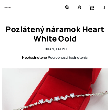
Prejsť
na
obsah
Nákupn
Hľadať
Prihlásenie
Pozlátený náramok Heart
košík
White Gold
JOHAN, TAI PEI
Priemerné
Neohodnotené
Podrobnosti hodnotenia
hodnotenie
produktu
je
0,0
z
5
hviezdičiek.