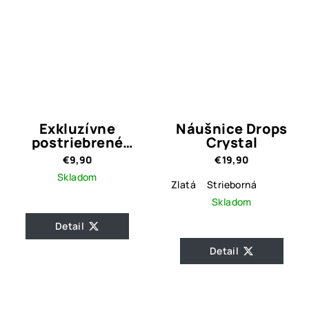
Exkluzívne
Náušnice Drops
postriebrené
Crystal
náušnice Crystal
€9,90
€19,90
Silver
Skladom
Zlatá
Strieborná
Skladom
Detail
Detail