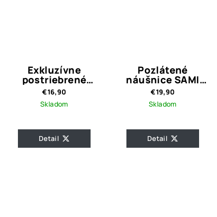
Exkluzívne
Pozlátené
postriebrené
náušnice SAMI
náušnice kruhy
SHINY
€16,90
€19,90
Judith Silver
Skladom
Skladom
Detail
Detail