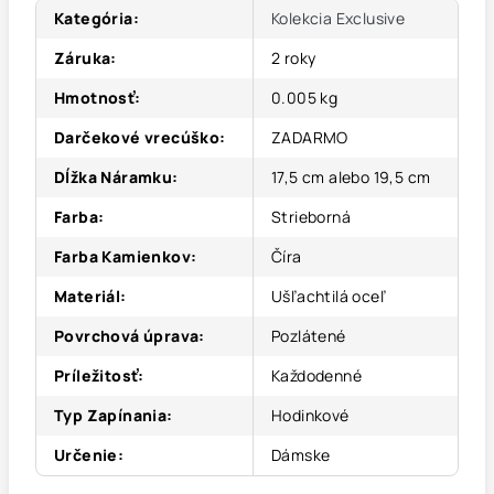
Kategória
:
Kolekcia Exclusive
Záruka
:
2 roky
Hmotnosť
:
0.005 kg
Darčekové vrecúško
:
ZADARMO
Dĺžka Náramku
:
17,5 cm alebo 19,5 cm
Farba
:
Strieborná
Farba Kamienkov
:
Číra
Materiál
:
Ušľachtilá oceľ
Povrchová úprava
:
Pozlátené
Príležitosť
:
Každodenné
Typ Zapínania
:
Hodinkové
Určenie
:
Dámske