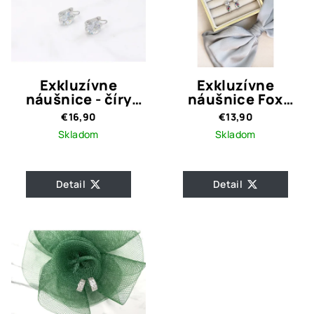
Exkluzívne
Exkluzívne
náušnice - číry
náušnice Fox
okrúhly kameň
Crystal Quality
€16,90
€13,90
Skladom
Skladom
Detail
Detail