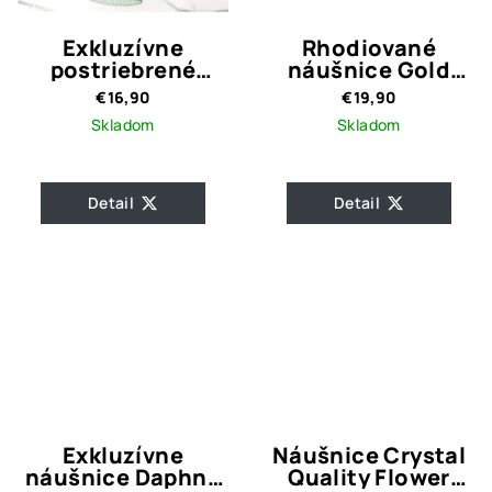
Exkluzívne
Rhodiované
postriebrené
náušnice Gold
náušnice kruhy
Bow
€16,90
€19,90
Lara Silver
Skladom
Skladom
Detail
Detail
Exkluzívne
Náušnice Crystal
náušnice Daphne
Quality Flower