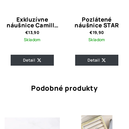
Exkluzívne
Pozlátené
náušnice Camille
náušnice STAR
Crystal Quality
€13,90
€19,90
Skladom
Skladom
Detail
Detail
Podobné produkty