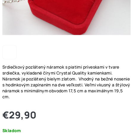
Srdiečkový pozlátený náramok s piatimi príveskami v tvare
srdiečka, vykladané čírymi Crystal Quality kamienkami.
Náramok je pozlátený bielym zlatom. Vhodný na bežné nosenie
s hodinkovým zapínaním na dve veľkosti. Veľmi vkusný a štýlový
náramok s minimálnym obvodom 17,5 cm a maximálnym 19,5
cm.
€29,90
Jednotková
Skladom
cena: