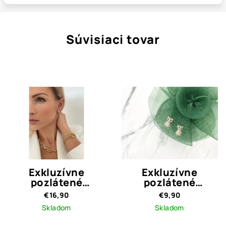
Súvisiaci tovar
Exkluzívne
Exkluzívne
pozlátené
pozlátené
náušnice kruhy
náušnice Carly
€16,90
€9,90
Margo Gold
Skladom
Skladom