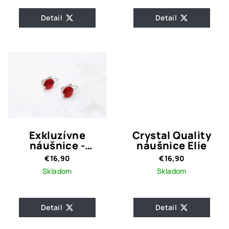
Detail
Detail
Exkluzívne
Crystal Quality
náušnice -
náušnice Elie
červený okrúhly
€16,90
€16,90
kameň
Skladom
Skladom
Detail
Detail