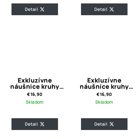
Detail
Detail
Exkluzívne
Exkluzívne
náušnice kruhy
náušnice kruhy
Adele Gold
Juliet Silver
€16,90
€16,90
Skladom
Skladom
Detail
Detail