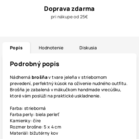
Doprava zdarma
pri nákupe od 25€
Popis
Hodnotenie
Diskusia
Podrobný popis
Nádherná
brošňa
v tvare jeleňa v striebornom
prevedení, perfektný kúsok na oživenie nudného outfitu.
Brošňa je zabalená v mäkučkom handmade vrecúšku,
ktoré vám poslúži na praktické uskladnenie.
Farba: strieborná
Farba perly: biela perleť
Kamienky: číre
Rozmer brošne: 5 x 4 cm
Materiál: bižutérny kov