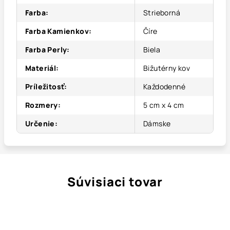
Farba
:
Strieborná
Farba Kamienkov
:
Číre
Farba Perly
:
Biela
Materiál
:
Bižutérny kov
Príležitosť
:
Každodenné
Rozmery
:
5 cm x 4 cm
Určenie
:
Dámske
Súvisiaci tovar