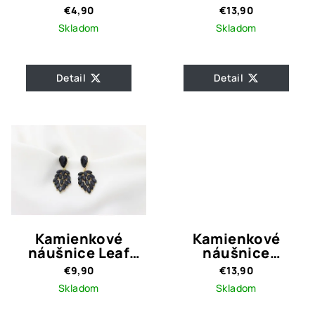
Black
€4,90
€13,90
Skladom
Skladom
Detail
Detail
Kamienkové
Kamienkové
náušnice Leaf
náušnice
black
Romantic Black
€9,90
€13,90
Skladom
Skladom