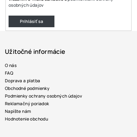
osobných údajov
Prihlásiť sa
Z
á
p
Užitočné informácie
ä
O nás
t
FAQ
i
Doprava a platba
e
Obchodné podmienky
Podmienky ochrany osobných údajov
Reklamačný poriadok
Napíšte nám
Hodnotenie obchodu