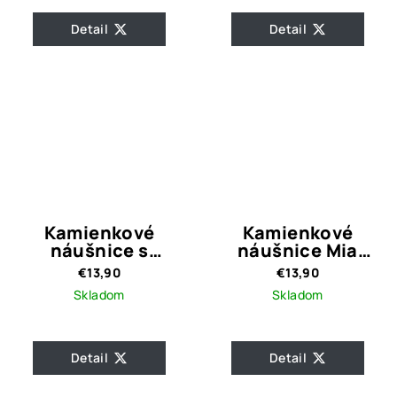
Detail
Detail
Kamienkové
Kamienkové
náušnice s
náušnice Mia
čiernymi
Magenta
€13,90
€13,90
kamienkami Gina
Skladom
Skladom
Detail
Detail