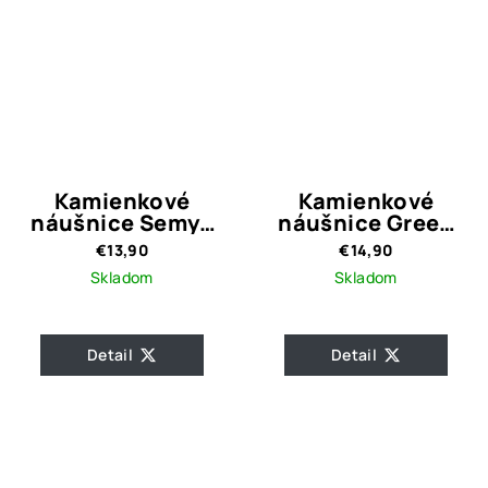
Kamienkové
Kamienkové
náušnice Semya
náušnice Green
Red
Shiny
€13,90
€14,90
Skladom
Skladom
Detail
Detail