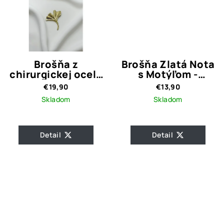
Brošňa z
Brošňa Zlatá Nota
chirurgickej ocele
s Motýľom -
Ginko
antialergická
€19,90
€13,90
Skladom
Skladom
Detail
Detail