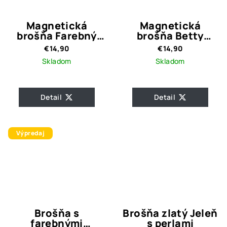
Magnetická
Magnetická
brošňa Farebný
brošňa Betty
motýľ
Turquoise
€14,90
€14,90
Skladom
Skladom
Detail
Detail
Výpredaj
Brošňa s
Brošňa zlatý Jeleň
farebnými
s perlami