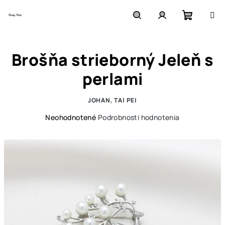
Prejsť
na
obsah
Nákupn
Hľadať
Prihlásenie
Brošňa strieborný Jeleň s
košík
perlami
JOHAN, TAI PEI
Priemerné
Neohodnotené
Podrobnosti hodnotenia
hodnotenie
produktu
je
0,0
z
5
hviezdičiek.