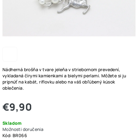
Nádherná brošňa v tvare jeleňa v striebornom prevedení,
vykladaná čírymi kamienkami a bielymi perlami. Môžete si ju
pripnúť na kabát, riflovku alebo na váš obľúbený kúsok
oblečenia.
€9,90
Jednotková
Skladom
cena:
Možnosti doručenia
Kód:
BR066