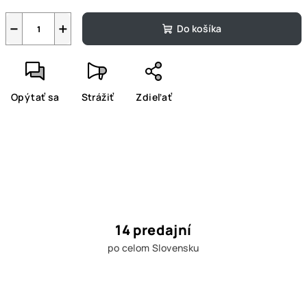
−
+
Do košíka
Opýtať sa
Strážiť
Zdieľať
14 predajní
po celom Slovensku