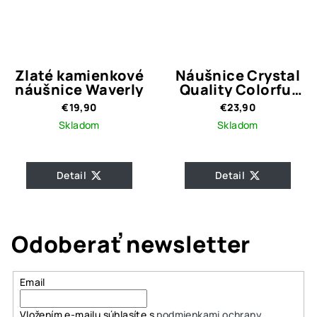
Zlaté kamienkové
Náušnice Crystal
náušnice Waverly
Quality Colorful
Flower
€19,90
€23,90
Skladom
Skladom
Detail
Detail
Odoberať newsletter
Email
Vložením e-mailu súhlasíte s
podmienkami ochrany